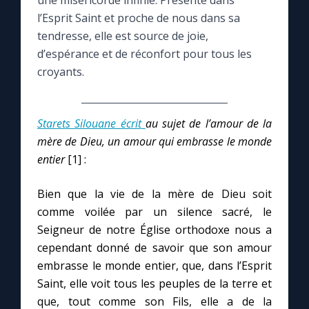
une miséricorde infinie. Présente dans
l’Esprit Saint et proche de nous dans sa
Le compte Tiktok
tendresse, elle est source de joie,
d’espérance et de réconfort pour tous les
croyants.
Le magazine
Le site internet
Starets Silouane écrit
au sujet de l’amour de la
mère de Dieu, un amour qui embrasse le monde
Questions-réponses
entier
[1] :
Bien que la vie de la mère de Dieu soit
◼︎
Prier au quotidien
comme voilée par un silence sacré, le
Avec Thérèse de Lisieux
Seigneur de notre Église orthodoxe nous a
cependant donné de savoir que son amour
embrasse le monde entier, que, dans l’Esprit
L'Évangile chaque jour
Saint, elle voit tous les peuples de la terre et
que, tout comme son Fils, elle a de la
Les premiers samedis du mois