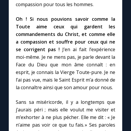
compassion pour tous les hommes.
Marie qui défait les nœuds
Oh ! Si nous pouvions savoir comme la
Toute aime ceux qui gardent les
Me consacrer à Jésus par Marie
commandements du Christ, et comme elle
a compassion et souffre pour ceux qui ne
se corrigent pas !
J’en ai fait l’expérience
Mes intentions de prière
moi-même. Je ne mens pas, je parle devant la
Face du Dieu que mon âme connaît : en
Une Minute avec Marie
esprit, je connais la Vierge Toute-pure. Je ne
l’ai pas vue, mais le Saint Esprit m’a donné de
Une neuvaine
la connaître ainsi que son amour pour nous.
Sans sa miséricorde, il y a longtemps que
◼︎
À la une
j’aurais péri ; mais elle voulut me visiter et
1000 Raisons de Croire
m’exhorter à ne plus pécher. Elle me dit : « Je
n’aime pas voir ce que tu fais. » Ses paroles