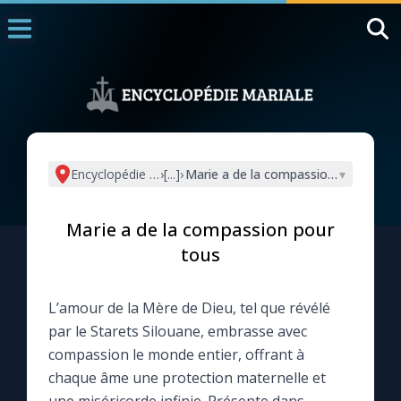
Accueil
La Messe
Aujourd'hui
Nous souten
Encyclopédie mariale
›
[...]
›
Marie a de la compassion pour tous
▾
◼︎
1000 Raisons de Croire
Marie a de la compassion pour
L'actualité de la semaine
tous
La chaîne Youtube
L’amour de la Mère de Dieu, tel que révélé
par le Starets Silouane, embrasse avec
La newsletter
compassion le monde entier, offrant à
chaque âme une protection maternelle et
La vidéo de la semaine