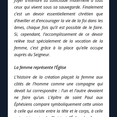
foyer d’étendre sa sollicitude maternelle à tous
Chapelet pour le monde
ceux qui vivent sous sa sauvegarde.
Finalement
c’est un devoir essentiellement chrétien que
Contact
d’éveiller et d’encourager la vie de la foi dans les
âmes, chaque fois qu’il est possible de le faire.
Faire un don
Si, cependant, l’accomplissement de ce devoir
relève tout spécialement de la vocation de la
Marie de Nazareth
femme, c’est grâce à la place qu’elle occupe
auprès du Seigneur.
La femme représente l’Église
L’histoire de la création plaçait la femme aux
côtés de l’homme comme une compagne qui
devait lui correspondre : l’un et l’autre devaient
ne faire qu’un.
L’épître de saint Paul aux
Éphésiens compare symboliquement cette union
à celle qui existe entre la tête et le corps, à celle