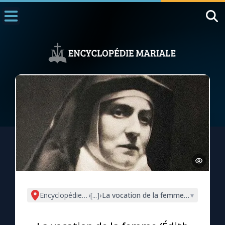
Accueil
La Messe
Aujourd'hui
Nous souten
◼︎
1000 Raisons de Croire
L'actualité de la semaine
La chaîne Youtube
La newsletter
Encyclopédie mariale
›
[...]
›
La vocation de la femme (Édith Stein
▾
La vidéo de la semaine