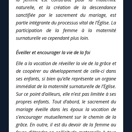
naturelle, et la création de la descendance
sanctifiée par le sacrement du mariage, est
Marie qui défait les nœuds
partie intégrante du processus vital de l’Église.
La
participation de la femme à la maternité
Me consacrer à Jésus par Marie
surnaturelle va cependant plus loin.
Mes intentions de prière
Éveiller et encourager la vie de la foi
Elle a la vocation de réveiller la vie de la grâce et
Une Minute avec Marie
de coopérer au développement de celle-ci dans
ses enfants, si bien qu’elle représente un organe
Une neuvaine
immédiat de la maternité surnaturelle de l’Eglise.
Sur ce point d’ailleurs, elle n’est pas limitée à ses
propres enfants.
Tout d’abord, le sacrement du
◼︎
À la une
mariage éveille dans les époux la vocation de
1000 Raisons de Croire
s’encourager mutuellement sur le chemin de la
grâce.
En outre, il est du devoir de la femme au