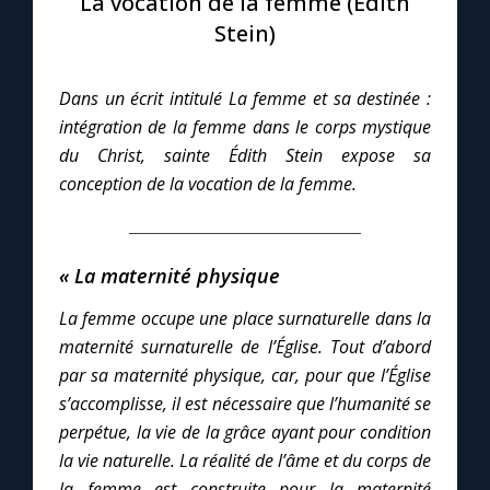
La vocation de la femme (Édith
Stein)
Le compte Tiktok
Dans un écrit intitulé La femme et sa destinée :
Le magazine
intégration de la femme dans le corps mystique
du Christ, sainte Édith Stein expose sa
Le site internet
conception de la vocation de la femme.
Questions-réponses
« La maternité physique
La femme occupe une place surnaturelle dans la
◼︎
Prier au quotidien
maternité surnaturelle de l’Église. Tout d’abord
Avec Thérèse de Lisieux
par sa maternité physique, car, pour que l’Église
s’accomplisse, il est nécessaire que l’humanité se
L'Évangile chaque jour
perpétue, la vie de la grâce ayant pour condition
la vie naturelle.
La réalité de l’âme et du corps de
Les premiers samedis du mois
la femme est construite pour la maternité