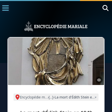
Accueil
La Messe
Aujourd'hui
Nous souten
◼︎
1000 Raisons de Croire
L'actualité de la semaine
La chaîne Youtube
La newsletter
Encyclopédie mariale
›
[...]
›
La mort d'Édith Stein en 1942
▾
La vidéo de la semaine