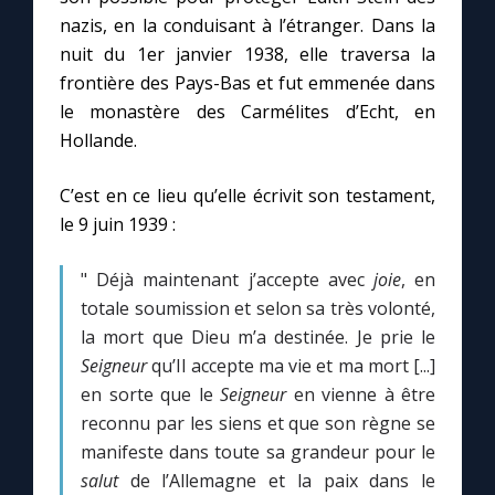
nazis, en la conduisant à l’étranger. Dans la
nuit du 1er janvier 1938, elle traversa la
Marie qui défait les nœuds
frontière des Pays-Bas et fut emmenée dans
le monastère des Carmélites d’Echt, en
Me consacrer à Jésus par Marie
Hollande.
Mes intentions de prière
C’est en ce lieu qu’elle écrivit son testament,
le 9 juin 1939 :
Une Minute avec Marie
" Déjà maintenant j’accepte avec
joie
, en
totale soumission et selon sa très volonté,
Une neuvaine
la mort que Dieu m’a destinée. Je prie le
Seigneur
qu’Il accepte ma vie et ma mort [...]
◼︎
À la une
en sorte que le
Seigneur
en vienne à être
reconnu par les siens et que son règne se
1000 Raisons de Croire
manifeste dans toute sa grandeur pour le
salut
de l’Allemagne et la paix dans le