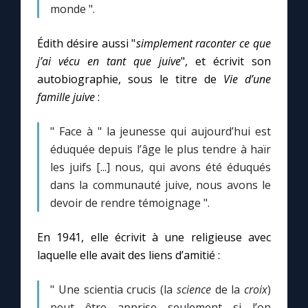
Chapelet pour le monde
monde ".
Contact
Édith désire aussi "
simplement raconter ce que
j’ai vécu en tant que juive
", et écrivit son
autobiographie, sous le titre de
Vie d’une
Faire un don
famille juive
:
Marie de Nazareth
" Face à " la jeunesse qui aujourd’hui est
éduquée depuis l’âge le plus tendre à haïr
les juifs [...] nous, qui avons été éduqués
dans la communauté juive, nous avons le
devoir de rendre témoignage ".
En 1941, elle écrivit à une religieuse avec
laquelle elle avait des liens d’amitié :
" Une scientia crucis (la
science
de la
croix
)
peut être apprise seulement si l’on