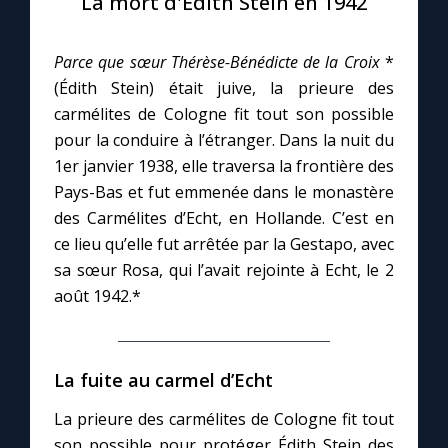
La mort d'Édith Stein en 1942
Le compte Tiktok
Parce que sœur Thérèse-Bénédicte de la
Croix
*
(Édith Stein) était juive, la prieure des
Le magazine
carmélites de Cologne fit tout son possible
pour la conduire à l’étranger. Dans la nuit du
Le site internet
1er janvier 1938, elle traversa la frontière des
Pays-Bas et fut emmenée dans le monastère
des Carmélites d’Echt, en Hollande. C’est en
Questions-réponses
ce lieu qu’elle fut arrêtée par la Gestapo, avec
sa sœur Rosa, qui l’avait rejointe à Echt, le 2
◼︎
Prier au quotidien
août 1942.*
Avec Thérèse de Lisieux
La fuite au carmel d’Echt
L'Évangile chaque jour
La prieure des carmélites de Cologne fit tout
son possible pour protéger Édith Stein des
Les premiers samedis du mois