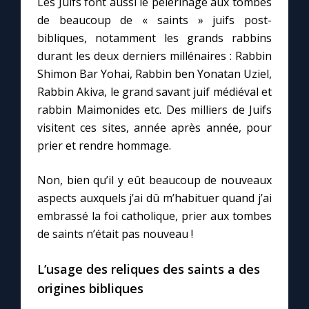
Les Juifs font aussi le pèlerinage aux tombes
Chapelet pour le monde
de beaucoup de « saints » juifs post-
bibliques, notamment les grands rabbins
Contact
durant les deux derniers millénaires : Rabbin
Shimon Bar Yohai, Rabbin ben Yonatan Uziel,
Faire un don
Rabbin Akiva, le grand savant juif médiéval et
rabbin Maimonides etc. Des milliers de Juifs
Marie de Nazareth
visitent ces sites, année après année, pour
prier et rendre hommage.
Non, bien qu’il y eût beaucoup de nouveaux
aspects auxquels j’ai dû m’habituer quand j’ai
embrassé la foi catholique, prier aux tombes
de saints n’était pas nouveau !
L’usage des reliques des saints a des
origines bibliques