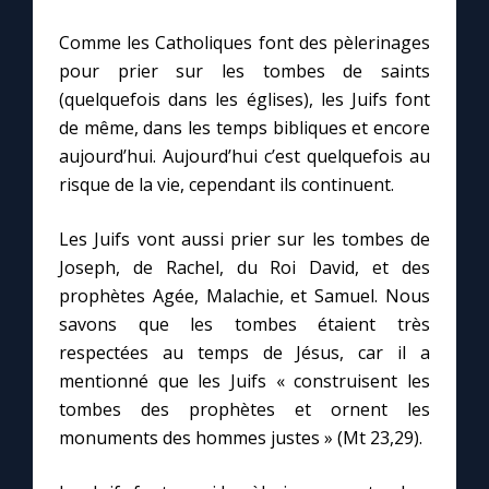
Comme les Catholiques font des pèlerinages
Marie qui défait les nœuds
pour prier sur les tombes de saints
(quelquefois dans les églises), les Juifs font
Me consacrer à Jésus par Marie
de même, dans les temps bibliques et encore
aujourd’hui. Aujourd’hui c’est quelquefois au
risque de la vie, cependant ils continuent.
Mes intentions de prière
Les Juifs vont aussi prier sur les tombes de
Une Minute avec Marie
Joseph, de Rachel, du Roi David, et des
prophètes Agée, Malachie, et Samuel. Nous
Une neuvaine
savons que les tombes étaient très
respectées au temps de Jésus, car il a
mentionné que les Juifs « construisent les
◼︎
À la une
tombes des prophètes et ornent les
1000 Raisons de Croire
monuments des hommes justes » (Mt 23,29).