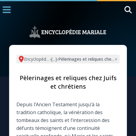
Accueil
La Messe
Aujourd'hui
Nous souten
Encyclopédie mariale
›
[...]
›
Pèlerinages et reliques chez Juifs et ch
▾
◼︎
1000 Raisons de Croire
Pèlerinages et reliques chez Juifs
L'actualité de la semaine
et chrétiens
La chaîne Youtube
Depuis l’Ancien Testament jusqu’à la
tradition catholique, la vénération des
La newsletter
tombeaux des saints et l’intercession des
défunts témoignent d’une continuité
La vidéo de la semaine