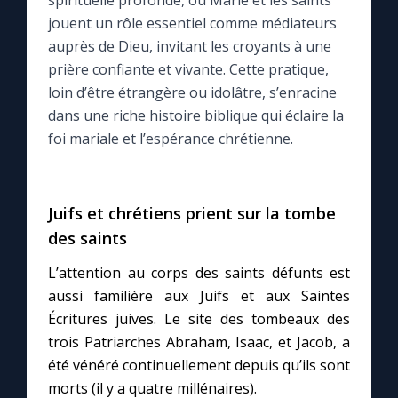
spirituelle profonde, où Marie et les saints
jouent un rôle essentiel comme médiateurs
Le compte Tiktok
auprès de Dieu, invitant les croyants à une
prière confiante et vivante. Cette pratique,
loin d’être étrangère ou idolâtre, s’enracine
Le magazine
dans une riche histoire biblique qui éclaire la
foi mariale et l’espérance chrétienne.
Le site internet
Questions-réponses
Juifs et chrétiens prient sur la tombe
des saints
◼︎
Prier au quotidien
L’attention au corps des saints défunts est
Avec Thérèse de Lisieux
aussi familière aux Juifs et aux Saintes
Écritures juives. Le site des tombeaux des
trois Patriarches Abraham, Isaac, et Jacob, a
L'Évangile chaque jour
été vénéré continuellement depuis qu’ils sont
morts (il y a quatre millénaires).
Les premiers samedis du mois