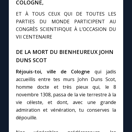
COLOGNE,
ET À TOUS CEUX QUI DE TOUTES LES
Marie qui défait les nœuds
PARTIES DU MONDE PARTICIPENT AU
CONGRÈS SCIENTIFIQUE À L’OCCASION DU
Me consacrer à Jésus par Marie
VII CENTENAIRE
Mes intentions de prière
DE LA MORT DU BIENHEUREUX JOHN
DUNS SCOT
Une Minute avec Marie
Réjouis-toi, ville de Cologne
qui jadis
accueillis entre tes murs John Duns Scot,
Une neuvaine
homme docte et très pieux qui, le 8
novembre 1308, passa de la vie terrestre à la
vie céleste, et dont, avec une grande
◼︎
À la une
admiration et vénération, tu conserves la
1000 Raisons de Croire
dépouille.