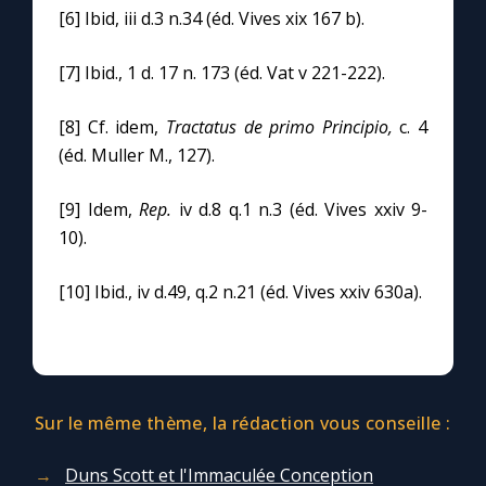
[6] Ibid, iii d.3 n.34 (éd. Vives xix 167 b).
[7] Ibid., 1 d. 17 n. 173 (éd. Vat v 221-222).
[8] Cf. idem,
Tractatus de primo Principio,
c. 4
(éd. Muller M., 127).
[9] Idem,
Rep.
iv d.8 q.1 n.3 (éd. Vives xxiv 9-
10).
[10] Ibid., iv d.49, q.2 n.21 (éd. Vives xxiv 630a).
Sur le même thème, la rédaction vous conseille :
Duns Scott et l'Immaculée Conception