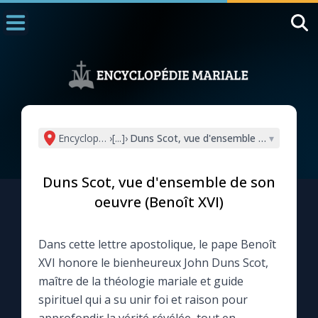
Accueil
La Messe
Aujourd'hui
Nous souten
Encyclopédie mariale
›
[...]
›
Duns Scot, vue d'ensemble de son oeuvr
▾
◼︎
1000 Raisons de Croire
Duns Scot, vue d'ensemble de son
L'actualité de la semaine
oeuvre (Benoît XVI)
La chaîne Youtube
Dans cette lettre apostolique, le pape Benoît
XVI honore le bienheureux John Duns Scot,
La newsletter
maître de la théologie mariale et guide
spirituel qui a su unir foi et raison pour
La vidéo de la semaine