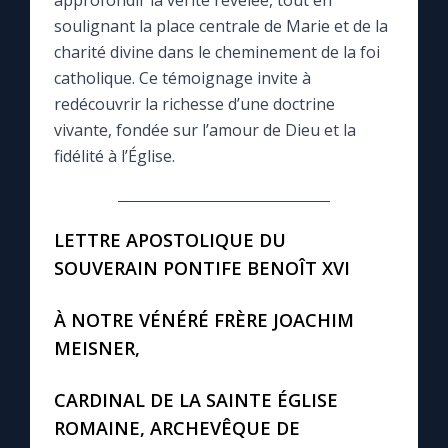
approfondir la vérité révélée, tout en
soulignant la place centrale de Marie et de la
Le compte Tiktok
charité divine dans le cheminement de la foi
catholique. Ce témoignage invite à
redécouvrir la richesse d’une doctrine
Le magazine
vivante, fondée sur l’amour de Dieu et la
fidélité à l’Église.
Le site internet
Questions-réponses
LETTRE APOSTOLIQUE DU
SOUVERAIN PONTIFE BENOÎT XVI
◼︎
Prier au quotidien
À NOTRE VÉNÉRÉ FRÈRE JOACHIM
Avec Thérèse de Lisieux
MEISNER,
L'Évangile chaque jour
CARDINAL DE LA SAINTE ÉGLISE
ROMAINE, ARCHEVÊQUE DE
Les premiers samedis du mois