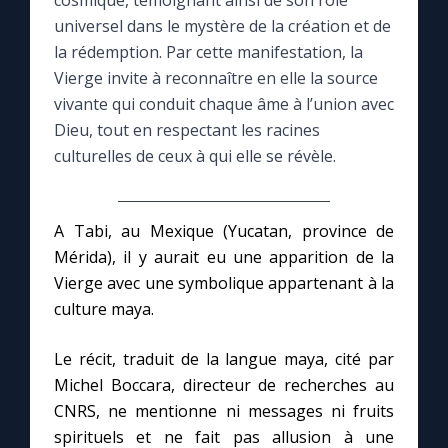
cosmique, témoignant ainsi de son rôle
universel dans le mystère de la création et de
Le compte Tiktok
la rédemption. Par cette manifestation, la
Vierge invite à reconnaître en elle la source
vivante qui conduit chaque âme à l’union avec
Le magazine
Dieu, tout en respectant les racines
culturelles de ceux à qui elle se révèle.
Le site internet
Questions-réponses
A Tabi, au Mexique (Yucatan, province de
Mérida), il y aurait eu une apparition de la
Vierge avec une symbolique appartenant à la
◼︎
Prier au quotidien
culture maya.
Avec Thérèse de Lisieux
Le récit, traduit de la langue maya, cité par
Michel Boccara, directeur de recherches au
L'Évangile chaque jour
CNRS, ne mentionne ni messages ni fruits
spirituels et ne fait pas allusion à une
Les premiers samedis du mois