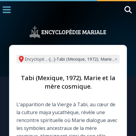
Accueil
La Messe
Aujourd'hui
Nous souten
Encyclopédie mariale
›
[...]
›
Tabi (Mexique, 1972). Marie et la mère
▾
◼︎
1000 Raisons de Croire
Tabi (Mexique, 1972). Marie et la
L'actualité de la semaine
mère cosmique.
La chaîne Youtube
L’apparition de la Vierge à Tabi, au cœur de
la culture maya yucathèque, révèle une
La newsletter
rencontre spirituelle où Marie dialogue avec
les symboles ancestraux de la mère
La vidéo de la semaine