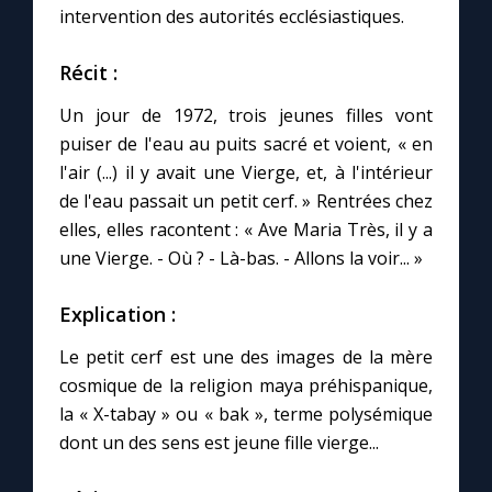
intervention des autorités ecclésiastiques.
Marie qui défait les nœuds
Récit :
Un jour de 1972, trois jeunes filles vont
Me consacrer à Jésus par Marie
puiser de l'eau au puits sacré et voient, « en
l'air (...) il y avait une Vierge, et, à l'intérieur
Mes intentions de prière
de l'eau passait un petit cerf. » Rentrées chez
elles, elles racontent : « Ave Maria Très, il y a
Une Minute avec Marie
une Vierge. - Où ? - Là-bas. - Allons la voir... »
Une neuvaine
Explication :
Le petit cerf est une des images de la mère
cosmique de la religion maya préhispanique,
◼︎
À la une
la « X-tabay » ou « bak », terme polysémique
1000 Raisons de Croire
dont un des sens est jeune fille vierge...