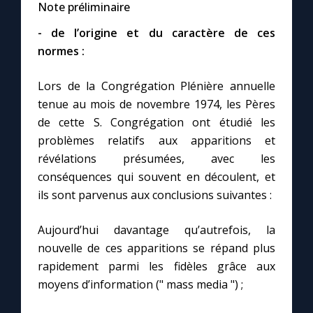
Note préliminaire
- de l’origine et du caractère de ces
Marie qui défait les nœuds
normes :
Me consacrer à Jésus par Marie
Lors de la Congrégation Plénière annuelle
tenue au mois de novembre 1974, les Pères
Mes intentions de prière
de cette S. Congrégation ont étudié les
problèmes relatifs aux apparitions et
Une Minute avec Marie
révélations présumées, avec les
conséquences qui souvent en découlent, et
ils sont parvenus aux conclusions suivantes :
Une neuvaine
Aujourd’hui davantage qu’autrefois, la
nouvelle de ces apparitions se répand plus
◼︎
À la une
rapidement parmi les fidèles grâce aux
1000 Raisons de Croire
moyens d’information (" mass media ") ;