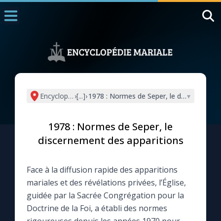
Accueil
La Messe
Aujourd'hui
Nous souten
Encyclopédie mariale
›
[...]
›
1978 : Normes de Seper, le discernement
▾
◼︎
1000 Raisons de Croire
1978 : Normes de Seper, le
L'actualité de la semaine
discernement des apparitions
La chaîne Youtube
Face à la diffusion rapide des apparitions
mariales et des révélations privées, l’Église,
La newsletter
guidée par la Sacrée Congrégation pour la
Doctrine de la Foi, a établi des normes
La vidéo de la semaine