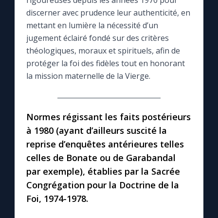
rigoureuses depuis les années 1970 pour
discerner avec prudence leur authenticité, en
Le compte Tiktok
mettant en lumière la nécessité d’un
jugement éclairé fondé sur des critères
théologiques, moraux et spirituels, afin de
Le magazine
protéger la foi des fidèles tout en honorant
la mission maternelle de la Vierge.
Le site internet
Questions-réponses
Normes régissant les faits postérieurs
à 1980 (ayant d’ailleurs suscité la
◼︎
Prier au quotidien
reprise d’enquêtes antérieures telles
celles de Bonate ou de Garabandal
Avec Thérèse de Lisieux
par exemple), établies par la Sacrée
Congrégation pour la Doctrine de la
L'Évangile chaque jour
Foi, 1974-1978.
Les premiers samedis du mois