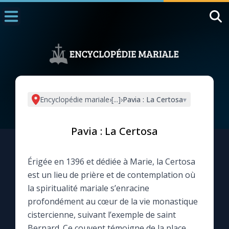
Accueil
La Messe
Aujourd'hui
Nous souten
Encyclopédie mariale
›
[...]
›
Pavia : La Certosa
▾
◼︎
1000 Raisons de Croire
Pavia : La Certosa
L'actualité de la semaine
Érigée en 1396 et dédiée à Marie, la Certosa
La chaîne Youtube
est un lieu de prière et de contemplation où
la spiritualité mariale s’enracine
La newsletter
profondément au cœur de la vie monastique
cistercienne, suivant l’exemple de saint
La vidéo de la semaine
Bernard. Ce couvent témoigne de la place