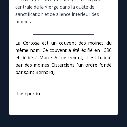
centrale de la Vierge dans la quête de
Le compte Tiktok
sanctification et de silence intérieur des
moines.
Le magazine
La Certosa est un couvent des moines du
Le site internet
même nom. Ce couvent a été édifié en 1396
et dédié à Marie. Actuellement, il est habité
Questions-réponses
par des moines Cisterciens (un ordre fondé
par saint Bernard).
◼︎
Prier au quotidien
[Lien perdu]
Avec Thérèse de Lisieux
L'Évangile chaque jour
Les premiers samedis du mois