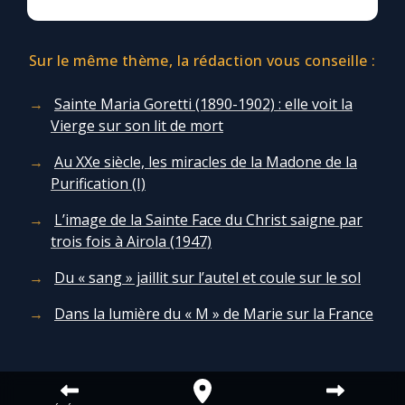
Chapelet pour le monde
Contact
Sur le même thème, la rédaction vous conseille :
Sainte Maria Goretti (1890-1902) : elle voit la
Faire un don
Vierge sur son lit de mort
Marie de Nazareth
Au XXe siècle, les miracles de la Madone de la
Purification (I)
L’image de la Sainte Face du Christ saigne par
trois fois à Airola (1947)
Du « sang » jaillit sur l’autel et coule sur le sol
Dans la lumière du « M » de Marie sur la France