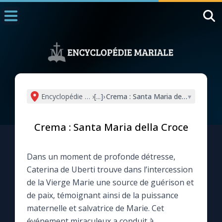
Accueil
La Messe
Aujourd'hui
Nous souten
Encyclopédie mariale
›
[...]
›
Crema : Santa Maria della Croce
▾
◼︎
1000 Raisons de Croire
Crema : Santa Maria della Croce
L'actualité de la semaine
Dans un moment de profonde détresse,
La chaîne Youtube
Caterina de Uberti trouve dans l’intercession
de la Vierge Marie une source de guérison et
La newsletter
de paix, témoignant ainsi de la puissance
maternelle et salvatrice de Marie. Cet
La vidéo de la semaine
événement miraculeux a conduit à