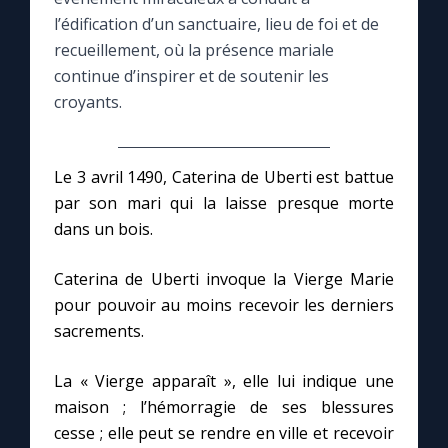
l’édification d’un sanctuaire, lieu de foi et de
Le compte Tiktok
recueillement, où la présence mariale
continue d’inspirer et de soutenir les
croyants.
Le magazine
Le site internet
Le 3 avril 1490, Caterina de Uberti est battue
par son mari qui la laisse presque morte
Questions-réponses
dans un bois.
Caterina de Uberti invoque la Vierge Marie
◼︎
Prier au quotidien
pour pouvoir au moins recevoir les derniers
sacrements.
Avec Thérèse de Lisieux
La « Vierge apparaît », elle lui indique une
L'Évangile chaque jour
maison ; l’hémorragie de ses blessures
cesse ; elle peut se rendre en ville et recevoir
Les premiers samedis du mois