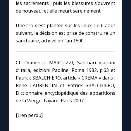
les sacrements ; puis les blessures s’ouvrent
de nouveau, et elle meurt sereinement.
Marie qui défait les nœuds
Une croix est plantée sur les lieux. Le 6 août
Me consacrer à Jésus par Marie
suivant, la décision est prise de construire un
sanctuaire, achevé en l’an 1500.
Mes intentions de prière
Cf. Domenico MARCUZZI, Santuari mariani
Une Minute avec Marie
d’Italia, edizioni Paoline, Roma 1982, p.63 et
Patrick SBALCHIERO, article « CREMA » dans :
Une neuvaine
René LAURENTIN et Patrick SBALCHIERO,
Dictionnaire encyclopédique des apparitions
de la Vierge, Fayard, Paris 2007
◼︎
À la une
[Lien perdu]
1000 Raisons de Croire