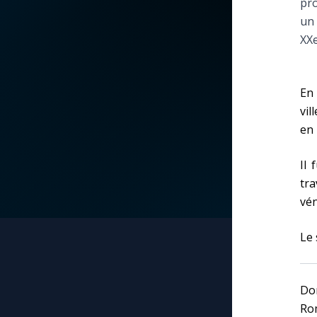
pro
un 
La vidéo de la semaine
Marie qui défait les
XXe
nœuds
Le compte Tiktok
Me consacrer à Jé
En 
par Marie
Le magazine
vil
en 
Mes intentions de
Le site internet
prière
Il 
tr
Questions-réponses
Une Minute avec M
vén
Le 
Une neuvaine
Dom
Rom