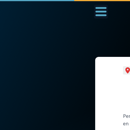
Accueil
La Messe
Aujourd'hui
Nous
◼︎
1000 Raisons de Croire
◼︎
Prier au quotidien
L'actualité de la
Avec Thérèse de Li
semaine
L'Évangile chaque j
La chaîne Youtube
Per
Les premiers same
en 
La newsletter
du mois