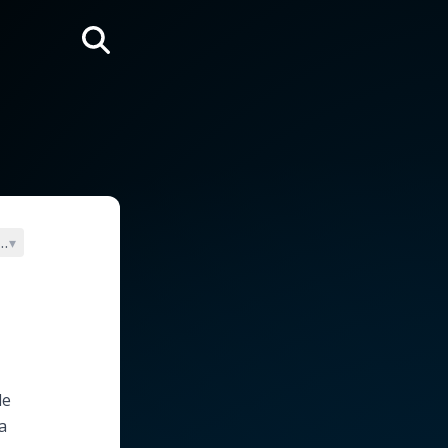
Rechercher
glio
▾
le
a