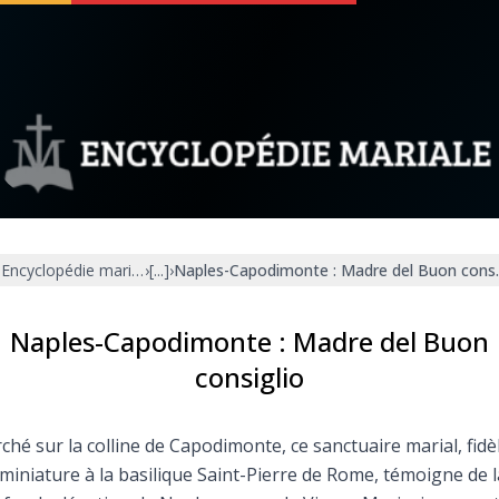
 soutenir
À propos
Facebook
Infos légales
Encyclopédie mariale
›
[...]
›
Naples-Capodimonte : Madre del Buon consi
◼︎
À la une
sieux
1000 Raisons de Croire
Naples-Capodimonte : Madre del Buon
consiglio
our
Chapelet pour le monde
ché sur la colline de Capodimonte, ce sanctuaire marial, fidè
dis
Contact
miniature à la basilique Saint-Pierre de Rome, témoigne de l