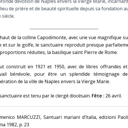
fonde dévotion de Naples envers la Vierge Marie, incarnan
Faire un don
lieu de prière et de beauté spirituelle depuis sa fondation a
 siècle.
Marie de Nazareth
sus
haut de la colline Capodimonte, avec une vue magnifique su
le et sur le golfe, le sanctuaire reproduit presque parfaitem
proportions réduites, la basilique saint Pierre de Rome.
fut construit en 1921 et 1950, avec de libres offrandes e
avail bénévole, pour être un splendide témoignage de
arie
ération de la ville de Naples envers la Vierge Marie.
sanctuaire est tenu par le clergé diocésain.
Fête :
26 avril.
enico MARCUZZI, Santuari mariani d’Italia, edizioni Paol
a 1982, p. 23