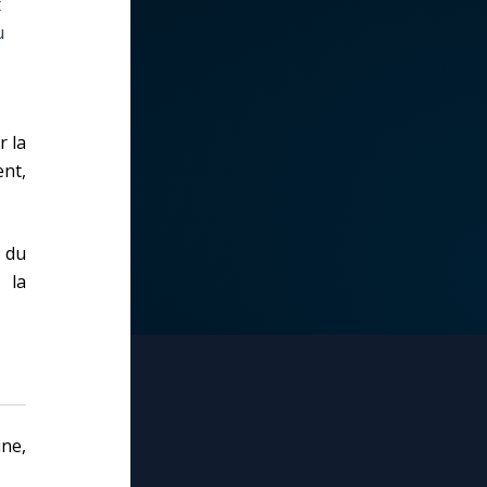
t
u
r la
ent,
t du
 la
ine,