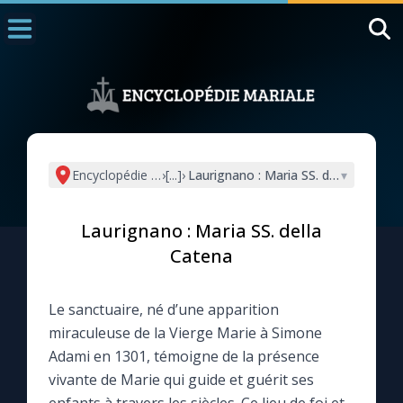
Accueil
La Messe
Aujourd'hui
Nous souten
Encyclopédie mariale
›
[...]
›
Laurignano : Maria SS. della Catena
▾
◼︎
1000 Raisons de Croire
Laurignano : Maria SS. della
L'actualité de la semaine
Catena
La chaîne Youtube
Le sanctuaire, né d’une apparition
miraculeuse de la Vierge Marie à Simone
La newsletter
Adami en 1301, témoigne de la présence
vivante de Marie qui guide et guérit ses
La vidéo de la semaine