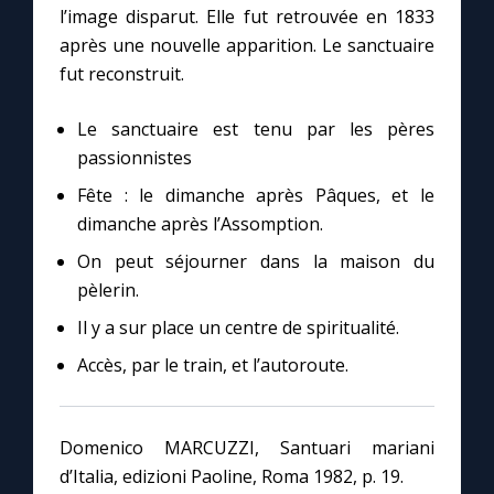
l’image disparut. Elle fut retrouvée en 1833
après une nouvelle apparition. Le sanctuaire
Marie qui défait les nœuds
fut reconstruit.
Me consacrer à Jésus par Marie
Le sanctuaire est tenu par les pères
passionnistes
Mes intentions de prière
Fête : le dimanche après Pâques, et le
dimanche après l’Assomption.
Une Minute avec Marie
On peut séjourner dans la maison du
pèlerin.
Une neuvaine
Il y a sur place un centre de spiritualité.
Accès, par le train, et l’autoroute.
◼︎
À la une
1000 Raisons de Croire
Domenico MARCUZZI, Santuari mariani
d’Italia, edizioni Paoline, Roma 1982, p. 19.