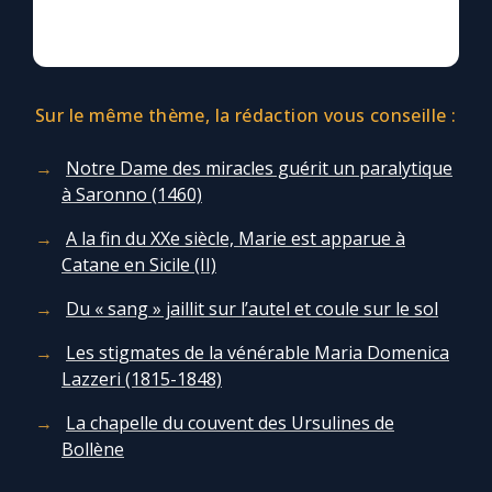
Chapelet pour le monde
Contact
Sur le même thème, la rédaction vous conseille :
Faire un don
Notre Dame des miracles guérit un paralytique
Marie de Nazareth
à Saronno (1460)
A la fin du XXe siècle, Marie est apparue à
Catane en Sicile (II)
Du « sang » jaillit sur l’autel et coule sur le sol
Les stigmates de la vénérable Maria Domenica
Lazzeri (1815-1848)
La chapelle du couvent des Ursulines de
Bollène