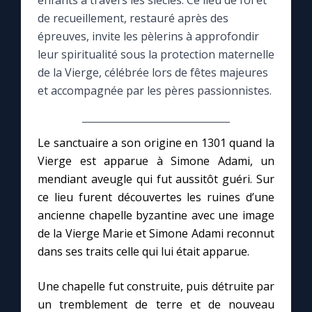
enfants à travers les siècles. Ce lieu de foi et
de recueillement, restauré après des
Le compte Tiktok
épreuves, invite les pèlerins à approfondir
leur spiritualité sous la protection maternelle
de la Vierge, célébrée lors de fêtes majeures
Le magazine
et accompagnée par les pères passionnistes.
Le site internet
Le sanctuaire a son origine en 1301 quand la
Questions-réponses
Vierge est apparue à Simone Adami, un
mendiant aveugle qui fut aussitôt guéri. Sur
ce lieu furent découvertes les ruines d’une
◼︎
Prier au quotidien
ancienne chapelle byzantine avec une image
Avec Thérèse de Lisieux
de la Vierge Marie et Simone Adami reconnut
dans ses traits celle qui lui était apparue.
L'Évangile chaque jour
Une chapelle fut construite, puis détruite par
un tremblement de terre et de nouveau
Les premiers samedis du mois