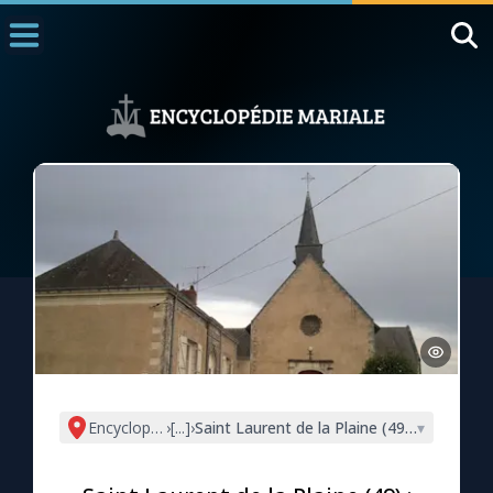
Accueil
La Messe
Aujourd'hui
Nous souten
◼︎
1000 Raisons de Croire
L'actualité de la semaine
La chaîne Youtube
La newsletter
Encyclopédie mariale
›
[...]
›
Saint Laurent de la Plaine (49) : Notre-D
▾
La vidéo de la semaine