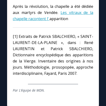
Après la révolution, la chapelle a été dédiée
aux martyrs de Vendée.
Les vitraux de la
Marie qui défait les nœuds
chapelle racontent l’
apparition
Me consacrer à Jésus par Marie
[1] Extraits de Patrick SBALCHIERO, « SAINT-
Mes intentions de prière
LAURENT-DE-LA-PLAINE », dans : René
LAURENTIN et Patrick SBALCHIERO,
Une Minute avec Marie
Dictionnaire encyclopédique des apparitions
de la Vierge. Inventaire des origines à nos
Une neuvaine
jours. Méthodologie, prosopopée, approche
interdisciplinaire, Fayard, Paris 2007.
◼︎
À la une
Par L’équipe de MDN.
1000 Raisons de Croire