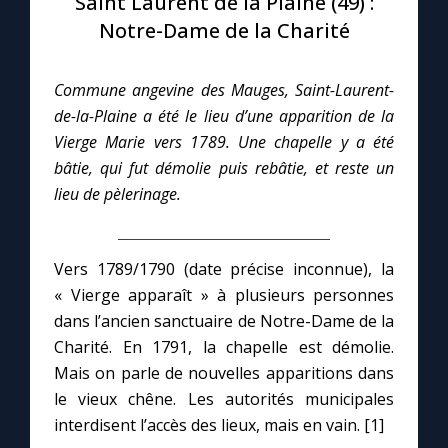
Saint Laurent de la Plaine (49) :
Notre-Dame de la Charité
Le compte Tiktok
Commune angevine des Mauges, Saint-Laurent-
Le magazine
de-la-Plaine a été le lieu d’une apparition de la
Vierge Marie vers 1789. Une chapelle y a été
Le site internet
bâtie, qui fut démolie puis rebâtie, et reste un
lieu de pèlerinage.
Questions-réponses
Vers 1789/1790 (date précise inconnue), la
◼︎
Prier au quotidien
« Vierge apparaît » à plusieurs personnes
dans l’ancien sanctuaire de Notre-Dame de la
Avec Thérèse de Lisieux
Charité. En 1791, la chapelle est démolie.
Mais on parle de nouvelles apparitions dans
L'Évangile chaque jour
le vieux chêne. Les autorités municipales
interdisent l’accès des lieux, mais en vain. [1]
Les premiers samedis du mois