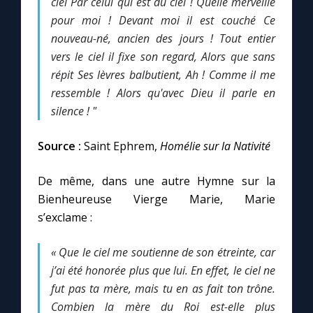
ciel
Par celui qui est du ciel !
Quelle merveille
pour moi !
Devant moi il est couché
Ce
nouveau-né, ancien des jours !
Tout entier
Marie qui défait les nœuds
vers le ciel il fixe son regard,
Alors que sans
répit
Ses lèvres balbutient,
Ah ! Comme il me
Me consacrer à Jésus par Marie
ressemble !
Alors qu'avec Dieu il parle en
silence ! "
Mes intentions de prière
Source :
Saint Ephrem,
Homélie sur la Nativité
Une Minute avec Marie
De même, dans une autre Hymne sur la
Une neuvaine
Bienheureuse Vierge Marie, Marie
s’exclame :
◼︎
À la une
« Que le ciel me soutienne de son étreinte, car
j’ai été honorée plus que lui. En effet, le ciel ne
1000 Raisons de Croire
fut pas ta mère, mais tu en as fait ton trône.
Combien la mère du Roi est-elle plus