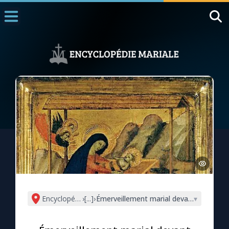
Accueil
La Messe
Aujourd'hui
Nous souten
◼︎
1000 Raisons de Croire
L'actualité de la semaine
La chaîne Youtube
La newsletter
Encyclopédie mariale
›
[...]
›
Émerveillement marial devant Jésus (st
▾
La vidéo de la semaine