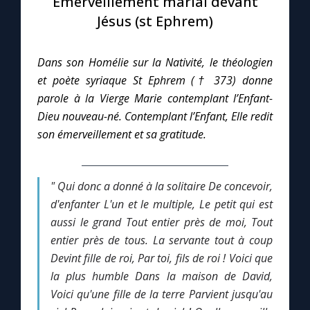
Émerveillement marial devant
Jésus (st Ephrem)
Le compte Tiktok
Dans son Homélie sur la Nativité, le théologien
Le magazine
et poète syriaque St Ephrem († 373) donne
parole à la Vierge Marie contemplant l’Enfant-
Le site internet
Dieu nouveau-né. Contemplant l’Enfant, Elle redit
son émerveillement et sa gratitude.
Questions-réponses
" Qui donc a donné à la solitaire
De concevoir,
◼︎
Prier au quotidien
d'enfanter
L'un et le multiple,
Le petit qui est
aussi le grand
Tout entier près de moi,
Tout
Avec Thérèse de Lisieux
entier près de tous.
La servante tout à coup
Devint fille de roi,
Par toi, fils de roi !
Voici que
L'Évangile chaque jour
la plus humble
Dans la maison de David,
Voici qu'une fille de la terre
Parvient jusqu'au
Les premiers samedis du mois