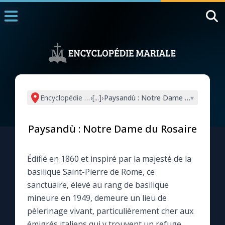
Accueil
La Messe
Aujourd'hui
Nous souten
Encyclopédie mariale
›
[...]
›
Paysandù : Notre Dame du Rosaire
▾
◼︎
1000 Raisons de Croire
Paysandù : Notre Dame du Rosaire
L'actualité de la semaine
Édifié en 1860 et inspiré par la majesté de la
La chaîne Youtube
basilique Saint-Pierre de Rome, ce
sanctuaire, élevé au rang de basilique
La newsletter
mineure en 1949, demeure un lieu de
pèlerinage vivant, particulièrement cher aux
La vidéo de la semaine
émigrés italiens qui y trouvent un refuge