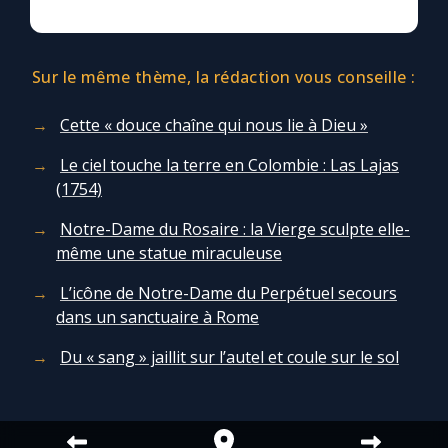
Marie qui défait les nœuds
Sur le même thème, la rédaction vous conseille :
Me consacrer à Jésus par Marie
Cette « douce chaîne qui nous lie à Dieu »
Le ciel touche la terre en Colombie : Las Lajas
Mes intentions de prière
(1754)
Une Minute avec Marie
Notre-Dame du Rosaire : la Vierge sculpte elle-
même une statue miraculeuse
Une neuvaine
L’icône de Notre-Dame du Perpétuel secours
dans un sanctuaire à Rome
◼︎
À la une
Du « sang » jaillit sur l’autel et coule sur le sol
1000 Raisons de Croire