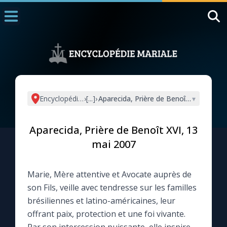
Accueil
La Messe
Aujourd'hui
Nous souten
Encyclopédie mariale
›
[...]
›
Aparecida, Prière de Benoît XVI, 13 ma
▾
◼︎
1000 Raisons de Croire
Aparecida, Prière de Benoît XVI, 13
L'actualité de la semaine
mai 2007
La chaîne Youtube
Marie, Mère attentive et Avocate auprès de
son Fils, veille avec tendresse sur les familles
La newsletter
brésiliennes et latino-américaines, leur
offrant paix, protection et une foi vivante.
La vidéo de la semaine