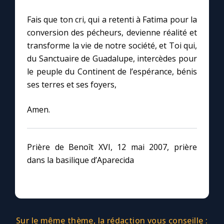
Fais que ton cri, qui a retenti à Fatima pour la
Marie qui défait les nœuds
conversion des pécheurs, devienne réalité et
transforme la vie de notre société, et Toi qui,
Me consacrer à Jésus par Marie
du Sanctuaire de Guadalupe, intercèdes pour
le peuple du Continent de l’espérance, bénis
ses terres et ses foyers,
Mes intentions de prière
Amen.
Une Minute avec Marie
Une neuvaine
Prière de Benoît XVI, 12 mai 2007, prière
dans la basilique d’Aparecida
◼︎
À la une
1000 Raisons de Croire
Sur le même thème, la rédaction vous conseille :