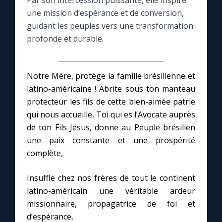
Par son intercession puissante, elle inspire
une mission d’espérance et de conversion,
Le compte Tiktok
guidant les peuples vers une transformation
profonde et durable.
Le magazine
Notre Mère, protège la famille brésilienne et
Le site internet
latino-américaine ! Abrite sous ton manteau
protecteur les fils de cette bien-aimée patrie
Questions-réponses
qui nous accueille, Toi qui es l’Avocate auprès
de ton Fils Jésus, donne au Peuple brésilien
une paix constante et une prospérité
◼︎
Prier au quotidien
complète,
Avec Thérèse de Lisieux
Insuffle chez nos frères de tout le continent
latino-américain une véritable ardeur
L'Évangile chaque jour
missionnaire, propagatrice de foi et
d’espérance,
Les premiers samedis du mois