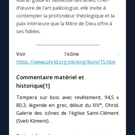
Marie, guide et sauveuse des âmes. Chef-
d’œuvre de l’art paléologue, elle invite à
Le compte Tiktok
contempler la profondeur théologique et la
paix intérieure que la Mère de Dieu offre à
ses fidèles.
Le magazine
Le site internet
Voir l'icône :
https ://www.ohrid.org.mk/eng/ikoni/15.htm
Questions-réponses
Commentaire matériel et
historique[1]
◼︎
Prier au quotidien
Tempera sur bois avec revêtement, 94,5 x
Avec Thérèse de Lisieux
80,3, légende en grec, début du XIV°, Ohrid.
Galerie des icônes de l'église Saint-Clément
L'Évangile chaque jour
(Sveti Kliment).
Les premiers samedis du mois