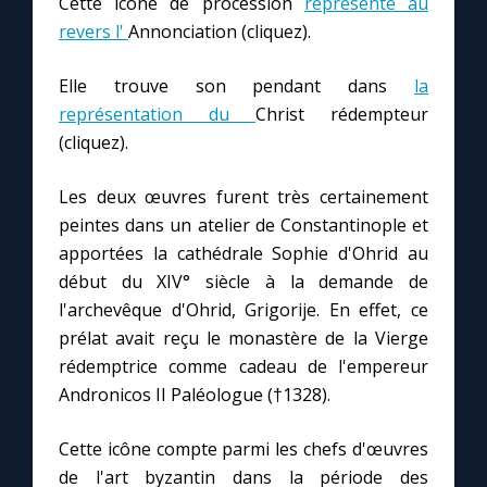
Cette icône de procession
représente au
revers l'
Annonciation (cliquez).
Marie qui défait les nœuds
Elle trouve son pendant dans
la
représentation du
Christ rédempteur
Me consacrer à Jésus par Marie
(cliquez).
Mes intentions de prière
Les deux œuvres furent très certainement
peintes dans un atelier de Constantinople et
Une Minute avec Marie
apportées la cathédrale Sophie d'Ohrid au
début du XIV° siècle à la demande de
Une neuvaine
l'archevêque d'Ohrid, Grigorije. En effet, ce
prélat avait reçu le monastère de la Vierge
rédemptrice comme cadeau de l'empereur
◼︎
À la une
Andronicos II Paléologue (†1328).
1000 Raisons de Croire
Cette icône compte parmi les chefs d'œuvres
de l'art byzantin dans la période des