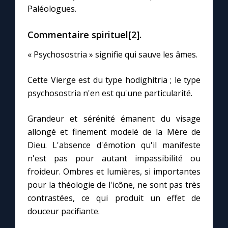
Chapelet pour le monde
Paléologues.
Contact
Commentaire spirituel[2].
« Psychosostria » signifie qui sauve les âmes.
Faire un don
Cette Vierge est du type hodighitria ; le type
Marie de Nazareth
psychosostria n'en est qu'une particularité.
Grandeur et sérénité émanent du visage
allongé et finement modelé de la Mère de
Dieu. L'absence d'émotion qu'il manifeste
n'est pas pour autant impassibilité ou
froideur. Ombres et lumières, si importantes
pour la théologie de l'icône, ne sont pas très
contrastées, ce qui produit un effet de
douceur pacifiante.