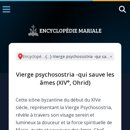
Accueil
La Messe
Aujourd'hui
Nous souten
Encyclopédie mariale
›
[...]
›
Vierge psychosostria -qui sauve les âmes
▾
◼︎
1000 Raisons de Croire
Vierge psychosostria -qui sauve les
L'actualité de la semaine
âmes (XIV°, Ohrid)
La chaîne Youtube
Cette icône byzantine du début du XIVe
siècle, représentant la Vierge Psychosostria,
La newsletter
révèle à travers son visage serein et
lumineux la douceur et la force spirituelle de
La vidéo de la semaine