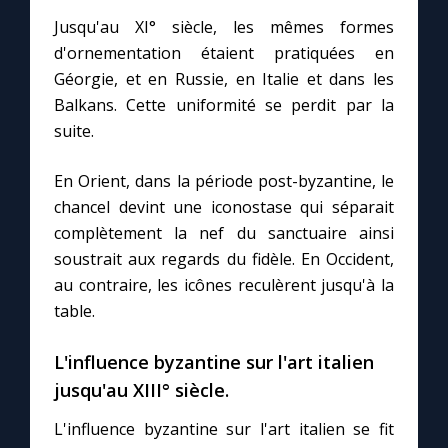
Jusqu'au XI° siècle, les mêmes formes
d'ornementation étaient pratiquées en
Marie qui défait les nœuds
Géorgie, et en Russie, en Italie et dans les
Balkans. Cette uniformité se perdit par la
Me consacrer à Jésus par Marie
suite.
Mes intentions de prière
En Orient, dans la période post-byzantine, le
chancel devint une iconostase qui séparait
Une Minute avec Marie
complètement la nef du sanctuaire ainsi
soustrait aux regards du fidèle. En Occident,
Une neuvaine
au contraire, les icônes reculèrent jusqu'à la
table.
◼︎
À la une
L'influence byzantine sur l'art italien
jusqu'au XIII° siècle.
1000 Raisons de Croire
L'influence byzantine sur l'art italien se fit