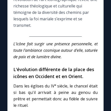
richesse théologique et culturelle qui
Le compte Tiktok
témoigne de la diversité des chemins par
lesquels la foi mariale s’exprime et se
transmet.
Le magazine
Le site internet
L'icône fait surgir une présence personnelle, et
toute l'ambiance cosmique autour d'elle, saturée
Questions-réponses
de paix et de lumière divine.
L'évolution différente de la place des
◼︎
Prier au quotidien
icônes en Occident et en Orient.
Avec Thérèse de Lisieux
Dans les églises du IV° siècle, le chancel était
si bas qu'il arrivait à peine au genou du
L'Évangile chaque jour
prêtre et permettait donc au fidèle de suivre
le rituel.
Les premiers samedis du mois