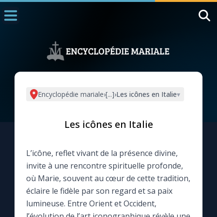
Accueil
La Messe
Aujourd'hui
Nous souten
Encyclopédie mariale
›
[...]
›
Les icônes en Italie
▾
◼︎
1000 Raisons de Croire
Les icônes en Italie
L'actualité de la semaine
L’icône, reflet vivant de la présence divine,
La chaîne Youtube
invite à une rencontre spirituelle profonde,
où Marie, souvent au cœur de cette tradition,
La newsletter
éclaire le fidèle par son regard et sa paix
lumineuse. Entre Orient et Occident,
La vidéo de la semaine
l’évolution de l’art iconographique révèle une