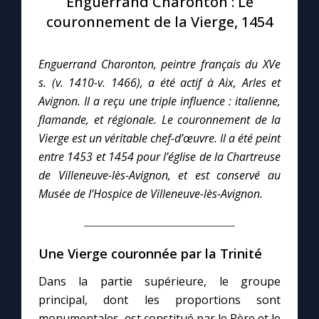
Enguerrand Charonton : Le
couronnement de la Vierge, 1454
Le compte Tiktok
Enguerrand Charonton, peintre français du XVe
Le magazine
s. (v. 1410-v. 1466), a été actif à Aix, Arles et
Avignon. Il a reçu une triple influence : italienne,
Le site internet
flamande, et régionale. Le couronnement de la
Vierge est un véritable chef-d’œuvre. Il a été peint
Questions-réponses
entre 1453 et 1454 pour l’église de la Chartreuse
de Villeneuve-lès-Avignon, et est conservé au
Musée de l’Hospice de Villeneuve-lès-Avignon.
◼︎
Prier au quotidien
Avec Thérèse de Lisieux
Une Vierge couronnée par la Trinité
L'Évangile chaque jour
Dans la partie supérieure, le groupe
principal, dont les proportions sont
Les premiers samedis du mois
monumentales, est constitué par le Père et le