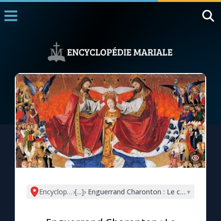
Accueil
La Messe
Aujourd'hui
Nous souten
◼︎
1000 Raisons de Croire
L'actualité de la semaine
La chaîne Youtube
La newsletter
Encyclopédie mariale
›
[...]
›
Enguerrand Charonton : Le couronnement
▾
La vidéo de la semaine