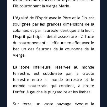
Fils couronnant la Vierge Marie.
Marie qui défait les nœuds
L'égalité de l'Esprit avec le Père et le Fils est
soulignée par les grandes dimensions de la
Me consacrer à Jésus par Marie
colombe, et par l'auréole identique à la leur ;
l'Esprit participe - détail assez rare - à l'acte
Mes intentions de prière
du couronnement : il effleure en effet avec le
bec un des fleurons de la couronne de la
Une Minute avec Marie
Vierge.
La zone inférieure, réservée au monde
Une neuvaine
terrestre, est subdivisée par la croûte
terrestre entre le monde terrestre et le
◼︎
À la une
monde souterrain qui contient, à droite
l'enfer, à gauche le purgatoire et les limbes.
1000 Raisons de Croire
Sur terre, un vaste paysage évoque la