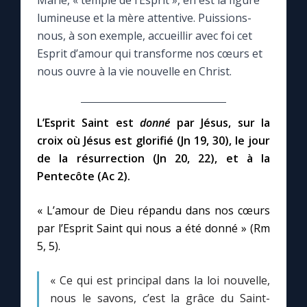
Marie, « temple de l’Esprit », en est la figure
lumineuse et la mère attentive. Puissions-
Le compte Tiktok
nous, à son exemple, accueillir avec foi cet
Esprit d’amour qui transforme nos cœurs et
nous ouvre à la vie nouvelle en Christ.
Le magazine
Le site internet
L’Esprit Saint est
donné
par Jésus, sur la
croix où Jésus est glorifié (Jn 19, 30), le jour
Questions-réponses
de la résurrection (Jn 20, 22), et à la
Pentecôte (Ac 2).
◼︎
Prier au quotidien
« L’amour de Dieu répandu dans nos cœurs
Avec Thérèse de Lisieux
par l’Esprit Saint qui nous a été donné » (Rm
5, 5).
L'Évangile chaque jour
« Ce qui est principal dans la loi nouvelle,
nous le savons, c’est la grâce du Saint-
Les premiers samedis du mois