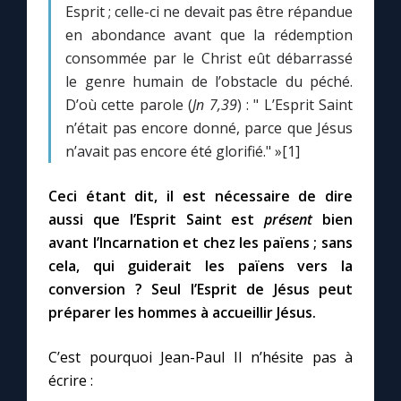
Esprit ; celle-ci ne devait pas être répandue
en abondance avant que la rédemption
Marie qui défait les nœuds
consommée par le Christ eût débarrassé
le genre humain de l’obstacle du péché.
Me consacrer à Jésus par Marie
D’où cette parole (
Jn 7,39
) : " L’Esprit Saint
n’était pas encore donné, parce que Jésus
n’avait pas encore été glorifié." »[1]
Mes intentions de prière
Ceci étant dit, il est nécessaire de dire
Une Minute avec Marie
aussi que l’Esprit Saint est
présent
bien
avant l’Incarnation et chez les païens ; sans
Une neuvaine
cela, qui guiderait les païens vers la
conversion ? Seul l’Esprit de Jésus peut
préparer les hommes à accueillir Jésus.
◼︎
À la une
1000 Raisons de Croire
C’est pourquoi Jean-Paul II n’hésite pas à
écrire :