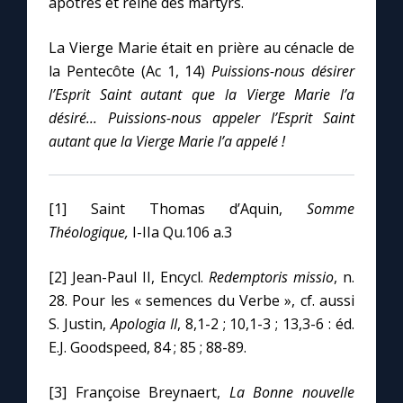
apôtres et reine des martyrs.
La Vierge Marie était en prière au cénacle de
la Pentecôte (Ac 1, 14)
Puissions-nous désirer
l’Esprit Saint autant que la Vierge Marie l’a
désiré...
Puissions-nous appeler l’Esprit Saint
autant que la Vierge Marie l’a appelé !
[1] Saint Thomas d’Aquin,
Somme
Théologique,
I-IIa Qu.106 a.3
[2] Jean-Paul II, Encycl.
Redemptoris missio
, n.
28. Pour les « semences du Verbe », cf. aussi
S. Justin,
Apologia II
, 8,1-2 ; 10,1-3 ; 13,3-6 : éd.
E.J. Goodspeed, 84 ; 85 ; 88-89.
[3] Françoise Breynaert,
La Bonne nouvelle