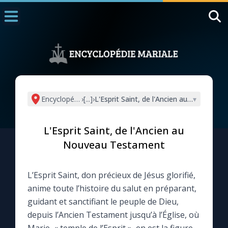
Accueil
La Messe
Aujourd'hui
Nous souten
Encyclopédie mariale
›
[...]
›
L'Esprit Saint, de l'Ancien au Nouveau 
▾
◼︎
1000 Raisons de Croire
L'Esprit Saint, de l'Ancien au
L'actualité de la semaine
Nouveau Testament
La chaîne Youtube
L’Esprit Saint, don précieux de Jésus glorifié,
anime toute l’histoire du salut en préparant,
La newsletter
guidant et sanctifiant le peuple de Dieu,
depuis l’Ancien Testament jusqu’à l’Église, où
La vidéo de la semaine