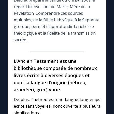
Dieu et prépare la venue du Christ, sous le
regard bienveillant de Marie, Mère de la
Le compte Tiktok
Révélation. Comprendre ces sources
multiples, de la Bible hébraïque à la Septante
grecque, permet d’approfondir la richesse
Le magazine
théologique et la fidélité de la transmission
sacrée.
Le site internet
Questions-réponses
L'Ancien Testament est une
bibliothèque composée de nombreux
◼︎
Prier au quotidien
livres écrits à diverses époques et
dont la langue d'origine (hébreu,
Avec Thérèse de Lisieux
araméen, grec) varie.
L'Évangile chaque jour
De plus, l'hébreu est une langue longtemps
écrite sans voyelles, donc ouverte à plusieurs
significations.
Les premiers samedis du mois