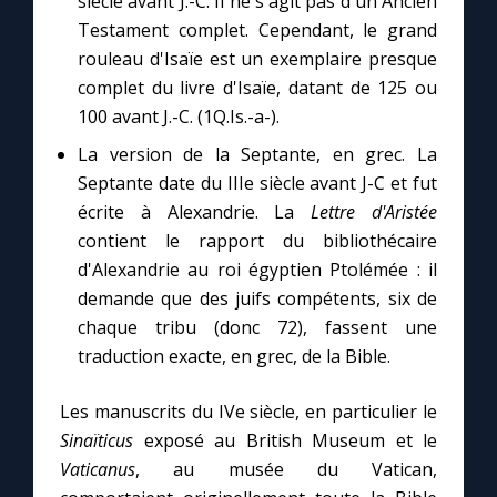
siècle avant J.-C. Il ne s'agit pas d'un Ancien
Chapelet pour le monde
Testament complet. Cependant, le grand
rouleau d'Isaïe est un exemplaire presque
Contact
complet du livre d'Isaïe, datant de 125 ou
100 avant J.-C. (1Q.Is.-a-).
Faire un don
La version de la Septante, en grec. La
Septante date du IIIe siècle avant J-C et fut
Marie de Nazareth
écrite à Alexandrie. La
Lettre d'Aristée
contient le rapport du bibliothécaire
d'Alexandrie au roi égyptien Ptolémée : il
demande que des juifs compétents, six de
chaque tribu (donc 72), fassent une
traduction exacte, en grec, de la Bible.
Les manuscrits du IVe siècle, en particulier le
Sinaïticus
exposé au British Museum et le
Vaticanus
, au musée du Vatican,