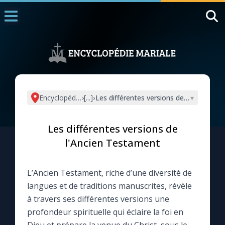
Accueil
La Messe
Aujourd'hui
Nous souten
Encyclopédie mariale
›
[...]
›
Les différentes versions de l'Ancien T
▾
◼︎
1000 Raisons de Croire
Les différentes versions de
L'actualité de la semaine
l'Ancien Testament
La chaîne Youtube
L’Ancien Testament, riche d’une diversité de
langues et de traditions manuscrites, révèle
La newsletter
à travers ses différentes versions une
profondeur spirituelle qui éclaire la foi en
La vidéo de la semaine