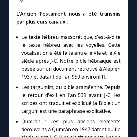
L'Ancien Testament nous a été transmis
Marie qui défait les nœuds
par plusieurs canaux :
Me consacrer à Jésus par Marie
Le texte hébreu massorétique, c'est-à-dire
le texte hébreu avec les voyelles. Cette
Mes intentions de prière
vocalisation a été faite entre le VIe et le XIe
siècle après J-C. Notre bible hébraïque est
basée sur un document retrouvé à Alep en
Une Minute avec Marie
1937 et datant de l'an 950 environ[1].
Une neuvaine
Les targumim, ou bible araméenne. Depuis
le retour d'exil en l'an 539 avant J-C, les
scribes ont traduit et expliqué la Bible : un
◼︎
À la une
targum est une paraphrase explicative.
1000 Raisons de Croire
Qumrân : Les plus anciens éléments
découverts à Qumrân en 1947 datent du IIe