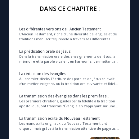
DANS CE CHAPITRE :
Les différentes versions de l'Ancien Testament
L’Ancien Testament, riche d’une diversité de langues et de
traditions manuscrites, révèle à travers ses différentes
versions une profondeur spirituelle...
La prédication orale de Jésus
Dans la transmission orale des enseignements de Jésus, la
mémoire et la parole vivaient en harmonie, permettant aux
disciples de garder vivante la proc...
La rédaction des évangiles
Au premier siècle, l’écriture des paroles de Jésus relevait
d’un métier exigeant, où la tradition orale, vivante et fidèle,
primait sur les textes enco...
La transmission des évangiles dans les premières
communautés chrétiennes
Les premiers chrétiens, guidés par la fidélité à la tradition
apostolique, ont transmis l’Évangile en s’appuyant sur une
communauté à la fois tradition...
La transmission écrite du Nouveau Testament
Les manuscrits originaux du Nouveau Testament ont
disparu, mais grâce à la transmission attentive de papyrus et
parchemins anciens, l’Église peut aujou...