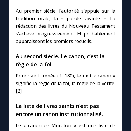
Au premier siècle, l’autorité s’appuie sur la
Marie qui défait les nœuds
tradition orale, la « parole vivante ». La
rédaction des livres du Nouveau Testament
Me consacrer à Jésus par Marie
s’achève progressivement. Et probablement
apparaissent les premiers recueils.
Mes intentions de prière
Au second siècle. Le canon, c’est la
règle de la foi.
Une Minute avec Marie
Pour saint Irénée († 180), le mot « canon »
Une neuvaine
signifie la règle de la foi, la règle de la vérité.
[2]
◼︎
À la une
La liste de livres saints n’est pas
encore un canon institutionnalisé.
1000 Raisons de Croire
Le « canon de Muratori » est une liste de