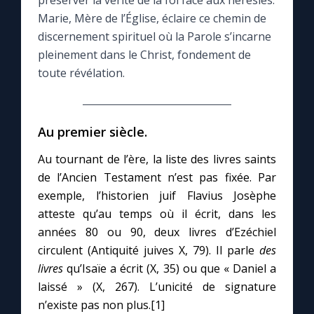
préserver la vérité de la foi face aux hérésies.
Marie, Mère de l’Église, éclaire ce chemin de
Le compte Tiktok
discernement spirituel où la Parole s’incarne
pleinement dans le Christ, fondement de
toute révélation.
Le magazine
Le site internet
Au premier siècle.
Questions-réponses
Au tournant de l’ère, la liste des livres saints
de l’Ancien Testament n’est pas fixée. Par
exemple, l’historien juif Flavius Josèphe
◼︎
Prier au quotidien
atteste qu’au temps où il écrit, dans les
années 80 ou 90, deux livres d’Ezéchiel
Avec Thérèse de Lisieux
circulent (Antiquité juives X, 79). Il parle
des
livres
qu’Isaïe a écrit (X, 35) ou que « Daniel a
L'Évangile chaque jour
laissé » (X, 267). L’unicité de signature
n’existe pas non plus.[1]
Les premiers samedis du mois