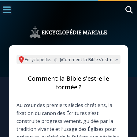
Accueil
La Messe
Aujourd'hui
Nous souten
Encyclopédie mariale
›
[...]
›
Comment la Bible s'est-elle formée ?
▾
◼︎
1000 Raisons de Croire
Comment la Bible s'est-elle
L'actualité de la semaine
formée ?
La chaîne Youtube
Au cœur des premiers siècles chrétiens, la
fixation du canon des Écritures s’est
La newsletter
construite progressivement, guidée par la
tradition vivante et l’usage des Églises pour
La vidéo de la semaine