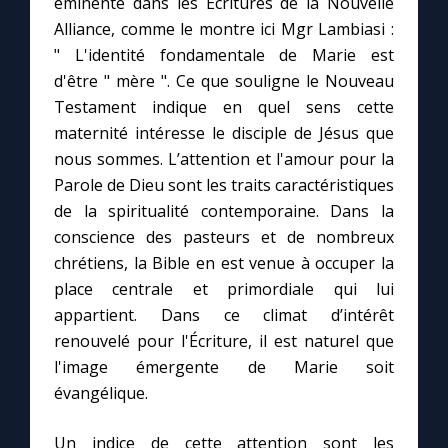
éminente dans les Écritures de la Nouvelle
Alliance, comme le montre ici Mgr Lambiasi :
" L'identité fondamentale de Marie est
Marie qui défait les nœuds
d'être " mère ". Ce que souligne le Nouveau
Testament indique en quel sens cette
Me consacrer à Jésus par Marie
maternité intéresse le disciple de Jésus que
nous sommes. L’attention et l'amour pour la
Mes intentions de prière
Parole de Dieu sont les traits caractéristiques
de la spiritualité contemporaine. Dans la
Une Minute avec Marie
conscience des pasteurs et de nombreux
chrétiens, la Bible en est venue à occuper la
Une neuvaine
place centrale et primordiale qui lui
appartient. Dans ce climat d’intérêt
renouvelé pour l'Écriture, il est naturel que
◼︎
À la une
l'image émergente de Marie soit
évangélique.
1000 Raisons de Croire
Un indice de cette attention sont les