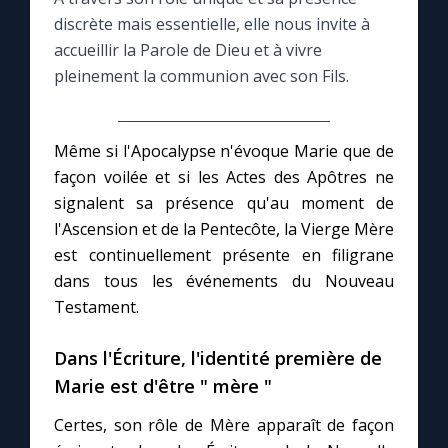
discrète mais essentielle, elle nous invite à
Le compte Tiktok
accueillir la Parole de Dieu et à vivre
pleinement la communion avec son Fils.
Le magazine
Même si l'Apocalypse n'évoque Marie que de
Le site internet
façon voilée et si les Actes des Apôtres ne
signalent sa présence qu'au moment de
Questions-réponses
l'Ascension et de la Pentecôte, la Vierge Mère
est continuellement présente en filigrane
dans tous les événements du Nouveau
◼︎
Prier au quotidien
Testament.
Avec Thérèse de Lisieux
Dans l'Écriture, l'identité première de
Marie est d'être " mère "
L'Évangile chaque jour
Certes, son rôle de Mère apparaît de façon
Les premiers samedis du mois