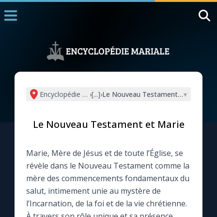
Accueil
La Messe
Aujourd'hui
Nous souten
Encyclopédie mariale
›
[...]
›
Le Nouveau Testament et Marie
▾
◼︎
1000 Raisons de Croire
Le Nouveau Testament et Marie
L'actualité de la semaine
Marie, Mère de Jésus et de toute l’Église, se
La chaîne Youtube
révèle dans le Nouveau Testament comme la
mère des commencements fondamentaux du
La newsletter
salut, intimement unie au mystère de
l’Incarnation, de la foi et de la vie chrétienne.
La vidéo de la semaine
À travers son rôle unique et sa présence