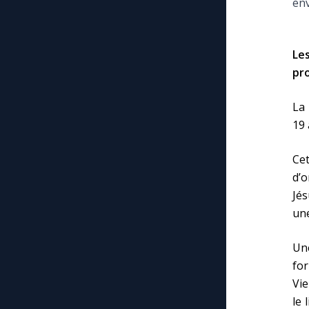
env
Le
pr
La 
19 
Cet
d’
Jés
une
Une
fo
Vie
le 