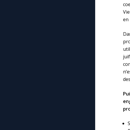
coe
Vie
en 
Da
pr
uti
jui
con
n’e
des
Pu
en
pro
S