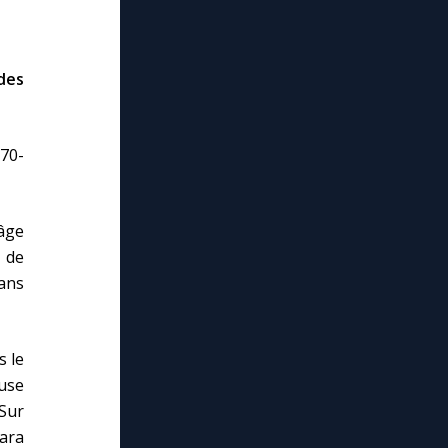
des
(70-
’âge
 de
dans
s le
use
 Sur
’ara