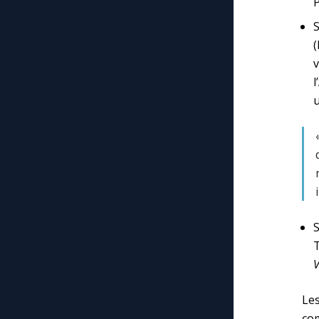
P
(
l
u
V
Les
com