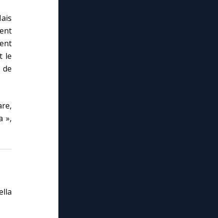
Mais
ient
ient
t le
 de
are,
 »,
lla