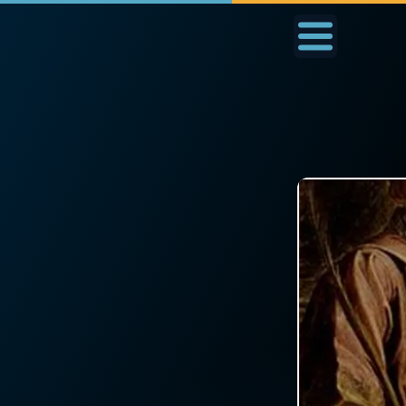
Accueil
La Messe
Aujourd'hui
Nous
◼︎
1000 Raisons de Croire
◼︎
Prier au quotidien
L'actualité de la
Avec Thérèse de Li
semaine
L'Évangile chaque j
La chaîne Youtube
Les premiers same
La newsletter
du mois