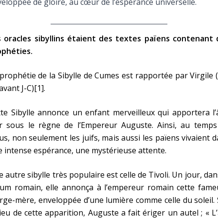
eloppée de gloire, au cœur de l’espérance universelle.
s oracles sibyllins étaient des textes païens contenant 
ophéties.
prophétie de la Sibylle de Cumes est rapportée par Virgile 
avant J-C)[1].
te Sibylle annonce un enfant merveilleux qui apportera l
or sous le règne de l’Empereur Auguste. Ainsi, au temps
us, non seulement les juifs, mais aussi les païens vivaient 
 intense espérance, une mystérieuse attente.
 autre sibylle très populaire est celle de Tivoli. Un jour, dan
rum romain, elle annonça à l’empereur romain cette fame
rge-mère, enveloppée d’une lumière comme celle du soleil.
lieu de cette apparition, Auguste a fait ériger un autel ; « L