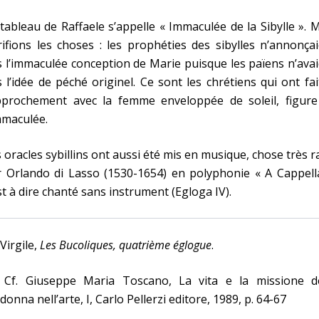
tableau de Raffaele s’appelle « Immaculée de la Sibylle ». 
rifions les choses : les prophéties des sibylles n’annonça
 l’immaculée conception de Marie puisque les païens n’ava
 l’idée de péché originel. Ce sont les chrétiens qui ont fai
pprochement avec la femme enveloppée de soleil, figure
mmaculée.
 oracles sybillins ont aussi été mis en musique, chose très r
 Orlando di Lasso (1530-1654) en polyphonie « A Cappella
st à dire chanté sans instrument (Egloga IV).
 Virgile,
Les Bucoliques, quatrième églogue
.
] Cf. Giuseppe Maria Toscano, La vita e la missione de
onna nell’arte, I, Carlo Pellerzi editore, 1989, p. 64-67