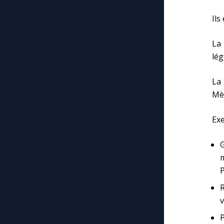
Ils
La 
lég
La 
Mèr
Exe
m
P
R
v
P