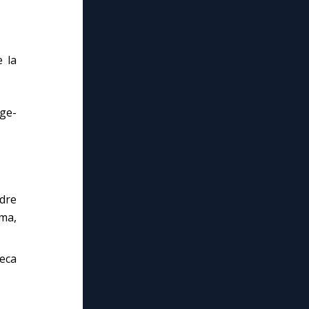
e la
rge-
dre
rma,
eca