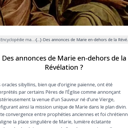
Faire un don
Marie de Nazareth
sus
Encyclopédie mariale
›
[...]
›
Des annonces de Marie en-dehors de la Révél
Des annonces de Marie en-dehors de la
Révélation ?
arie
 oracles sibyllins, bien que d’origine païenne, ont été
erprétés par certains Pères de l’Église comme annonçant
térieusement la venue d’un Sauveur né d’une Vierge,
figurant ainsi la mission unique de Marie dans le plan divin.
te convergence entre prophéties anciennes et foi chrétien
ligne la place singulière de Marie, lumière éclatante