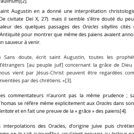
aulinum)[2].
Saint Augustin en a donné une interprétation christologi
De civitate Dei X, 27). mais il semble s’être douté du pe
valeur des quelques passages des
Oracles sibyllins
cités 
’Antiquité pour montrer que même des païens avaient anno
n sauveur à venir.
« Sans doute, écrit saint Augustin, toutes les prophét
d’étrangers [au peuple juif] concernant la grâce de Dieu
nous vient par Jésus-Christ peuvent être regardées co
inventées par des chrétiens. »[3].
Ses commentateurs n’auront pas la même prudence ; sa
Thomas se réfère même explicitement aux
Oracles
dans so
eritate
et en fait une preuve de la « grâce » des païens[4].
 interpolations des Oracles, d’origine juive puis chréti
me on le sait aujourd’hui, voulaient prouver au lecteur p