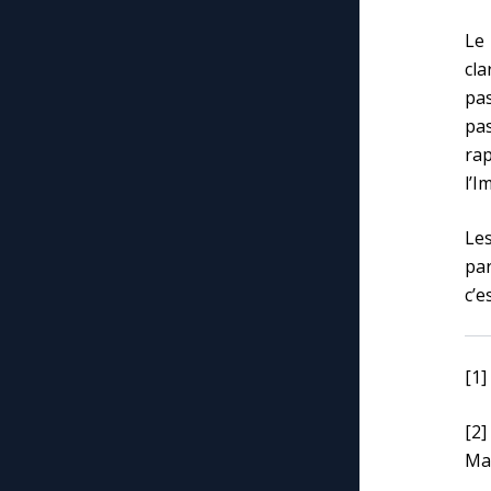
Le 
cla
pas
pas
ra
l’I
Les
par
c’e
[1]
[2
Mad