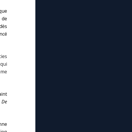
que
u de
dès
ncé
ies
 qui
mme
int
n
De
enne
aïen