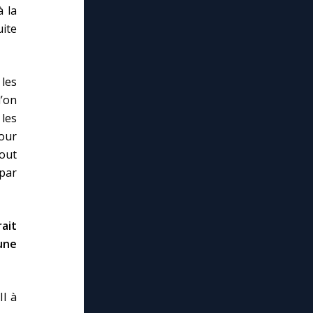
à la
uite
les
’on
 les
our
tout
 par
ait
une
II à