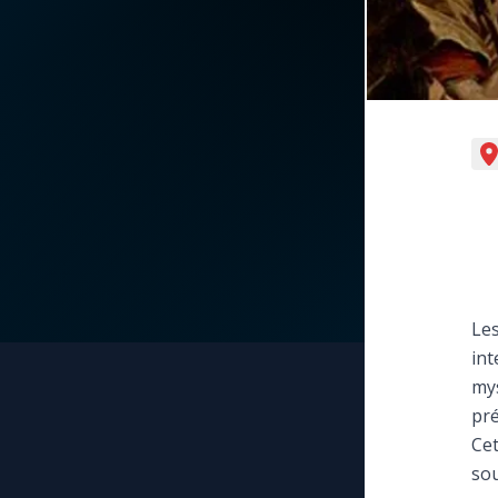
La vidéo de la semaine
Marie qui défait les
nœuds
Le compte Tiktok
Me consacrer à Jé
par Marie
Le magazine
Mes intentions de
Le site internet
prière
Questions-réponses
Une Minute avec M
Les
int
Une neuvaine
mys
pré
Cet
sou