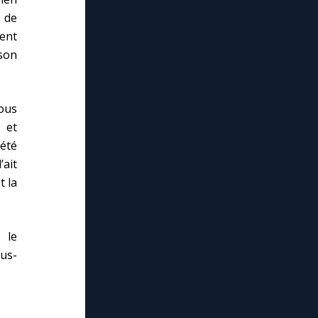
n de
ment
son
sous
 et
 été
’ait
t la
 le
sus-