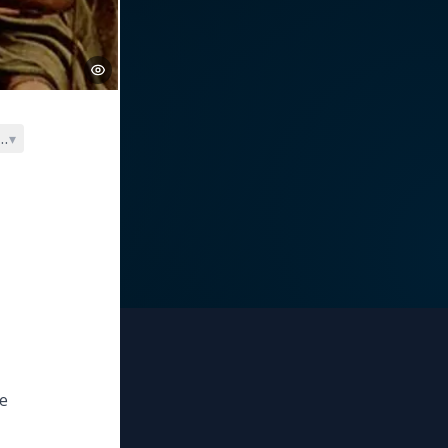
ation ?
▾
ne