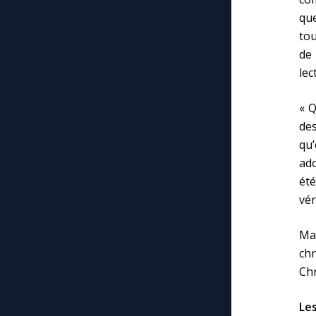
que
tou
de
lec
« Q
de
qu’
ado
été
vér
Ma
chr
Chr
Les