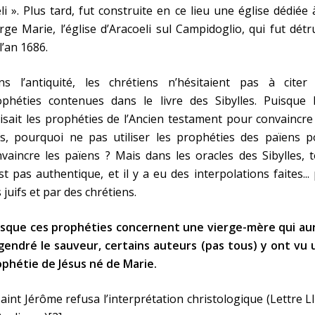
li ». Plus tard, fut construite en ce lieu une église dédiée 
rge Marie, l’église d’Aracoeli sul Campidoglio, qui fut détr
l’an 1686.
ns l’antiquité, les chrétiens n’hésitaient pas à citer 
ophéties contenues dans le livre des Sibylles. Puisque l
lisait les prophéties de l’Ancien testament pour convaincre
fs, pourquoi ne pas utiliser les prophéties des païens p
vaincre les païens ? Mais dans les oracles des Sibylles, 
st pas authentique, et il y a eu des interpolations faites...
 juifs et par des chrétiens.
isque ces prophéties concernent une vierge-mère qui aur
gendré le sauveur, certains auteurs (pas tous) y ont vu 
phétie de Jésus né de Marie.
aint Jérôme refusa l’interprétation christologique (Lettre LI