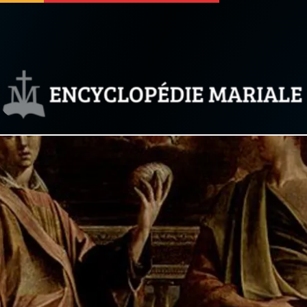
 soutenir
À propos
Facebook
Infos légales
◼︎
À la une
sieux
1000 Raisons de Croire
our
Chapelet pour le monde
dis
Contact