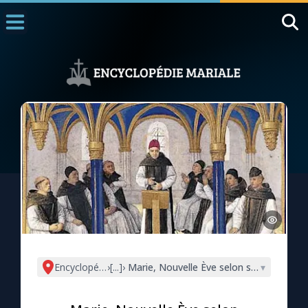
Accueil
La Messe
Aujourd'hui
Nous souten
◼︎
1000 Raisons de Croire
L'actualité de la semaine
La chaîne Youtube
La newsletter
Encyclopédie mariale
›
[...]
›
Marie, Nouvelle Ève selon saint Bernard
▾
La vidéo de la semaine