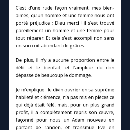
C’est d’une rude façon vraiment, mes bien-
aimés, qu’un homme et une femme nous ont
Marie qui défait les nœuds
porté préjudice ; Dieu merci ! il s’est trouvé
pareillement un homme et une femme pour
Me consacrer à Jésus par Marie
tout réparer. Et cela s’est accompli non sans
un surcroît abondant de grâces.
Mes intentions de prière
De plus, il n’y a aucune proportion entre le
Une Minute avec Marie
délit et le bienfait, et l’ampleur du don
dépasse de beaucoup le dommage.
Une neuvaine
Je m’explique : le divin ouvrier en sa suprême
habileté et clémence, n’a pas mis en pièces ce
◼︎
À la une
qui déjà était fêlé, mais, pour un plus grand
profit, il a complètement repris son œuvre,
1000 Raisons de Croire
façonné pour nous un Adam nouveau en
partant de l’ancien, et transmué Ève en