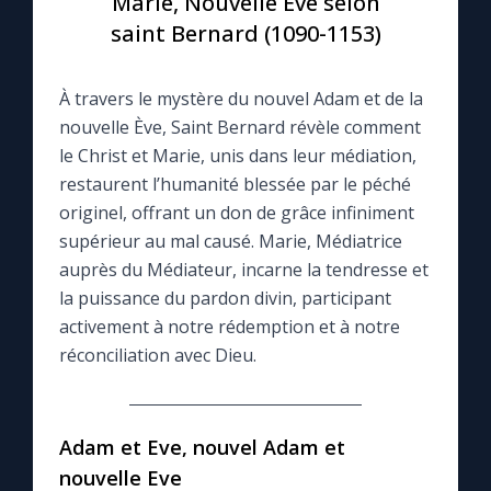
Marie, Nouvelle Ève selon
saint Bernard (1090-1153)
Le compte Tiktok
À travers le mystère du nouvel Adam et de la
Le magazine
nouvelle Ève, Saint Bernard révèle comment
le Christ et Marie, unis dans leur médiation,
Le site internet
restaurent l’humanité blessée par le péché
originel, offrant un don de grâce infiniment
Questions-réponses
supérieur au mal causé. Marie, Médiatrice
auprès du Médiateur, incarne la tendresse et
la puissance du pardon divin, participant
◼︎
Prier au quotidien
activement à notre rédemption et à notre
réconciliation avec Dieu.
Avec Thérèse de Lisieux
L'Évangile chaque jour
Adam et Eve, nouvel Adam et
nouvelle Eve
Les premiers samedis du mois