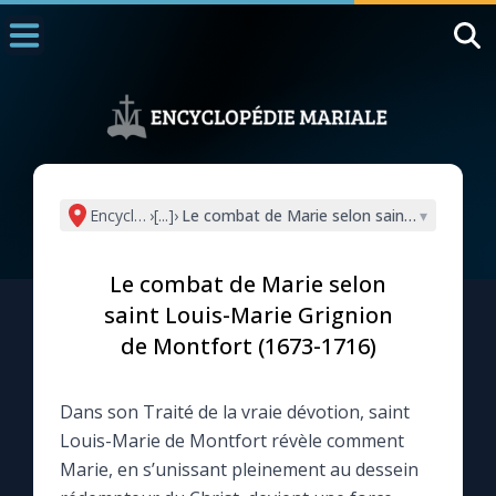
Accueil
La Messe
Aujourd'hui
Nous souten
Encyclopédie mariale
›
[...]
›
Le combat de Marie selon saint Louis-Mari
▾
◼︎
1000 Raisons de Croire
Le combat de Marie selon
L'actualité de la semaine
saint Louis-Marie Grignion
de Montfort (1673-1716)
La chaîne Youtube
Dans son Traité de la vraie dévotion, saint
La newsletter
Louis-Marie de Montfort révèle comment
Marie, en s’unissant pleinement au dessein
La vidéo de la semaine