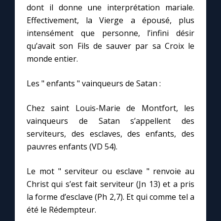
dont il donne une interprétation mariale.
Effectivement, la Vierge a épousé, plus
Marie qui défait les nœuds
intensément que personne, l’infini désir
qu’avait son Fils de sauver par sa Croix le
Me consacrer à Jésus par Marie
monde entier.
Les " enfants " vainqueurs de Satan :
Mes intentions de prière
Chez saint Louis-Marie de Montfort, les
Une Minute avec Marie
vainqueurs de Satan s’appellent des
serviteurs, des esclaves, des enfants, des
Une neuvaine
pauvres enfants (VD 54).
Le mot " serviteur ou esclave " renvoie au
◼︎
À la une
Christ qui s’est fait serviteur (Jn 13) et a pris
1000 Raisons de Croire
la forme d’esclave (Ph 2,7). Et qui comme tel a
été le Rédempteur.