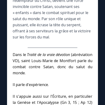
rédempteur du Christ, devient une force
invincible contre Satan, soutenant ses
Le compte Tiktok
« enfants » dans le combat spirituel pour le
salut du monde. Par son rôle unique et
Le magazine
puissant, elle écrase la tête du serpent,
offrant à ses serviteurs la grâce et la victoire
sur les forces du mal.
Le site internet
Questions-réponses
Dans le
Traité de la vraie dévotion
(abréviation
VD), saint Louis-Marie de Montfort parle du
combat contre Satan, donc du salut du
◼︎
Prier au quotidien
monde.
Avec Thérèse de Lisieux
Il parle d'expérience.
L'Évangile chaque jour
Il s'appuie aussi sur l'Écriture, en particulier
la Genèse et l'Apocalypse (Gn 3, 15 ; Ap 12)
Les premiers samedis du mois