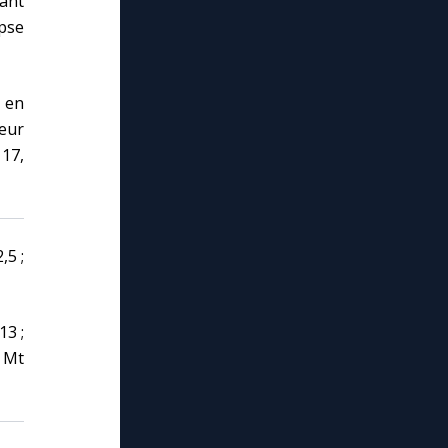
nant
ypse
 en
eur
 17,
,5 ;
13 ;
; Mt