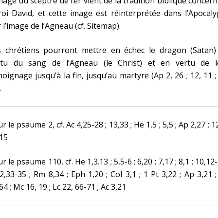
mage du sceptre de fer vient de la tradition biblique concer
roi David, et cette image est réinterprétée dans l’Apocal
 l’image de l’Agneau (cf. Sitemap).
s chrétiens pourront mettre en échec le dragon (Satan)
rtu du sang de l’Agneau (le Christ) et en vertu de l
oignage jusqu’à la fin, jusqu’au martyre (Ap 2, 26 ; 12, 11 ;
.
r le psaume 2, cf. Ac 4,25-28 ; 13,33 ; He 1,5 ; 5,5 ; Ap 2,27 ; 12
15
r le psaume 110, cf. He 1,3.13 ; 5,5-6 ; 6,20 ; 7,17 ; 8,1 ; 10,12-
2,33-35 ; Rm 8,34 ; Eph 1,20 ; Col 3,1 ; 1 Pt 3,22 ; Ap 3,21 
64 ; Mc 16, 19 ; Lc 22, 66-71 ; Ac 3,21