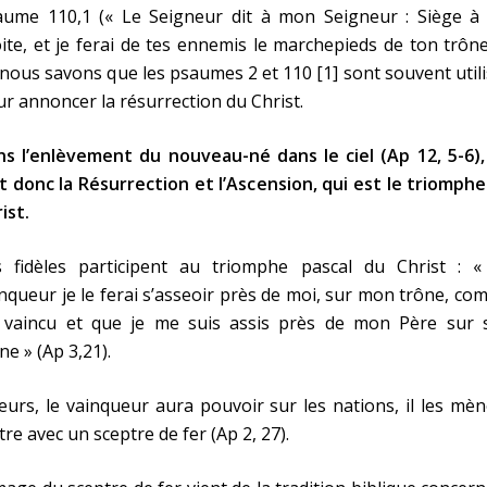
aume 110,1 (« Le Seigneur dit à mon Seigneur : Siège à
ite, et je ferai de tes ennemis le marchepieds de ton trône
nous savons que les psaumes 2 et 110 [1] sont souvent util
r annoncer la résurrection du Christ.
ns l’enlèvement du nouveau-né dans le ciel (Ap 12, 5-6),
t donc la Résurrection et l’Ascension, qui est le triomph
ist.
s fidèles participent au triomphe pascal du Christ : «
nqueur je le ferai s’asseoir près de moi, sur mon trône, c
ai vaincu et que je me suis assis près de mon Père sur 
ne » (Ap 3,21).
leurs, le vainqueur aura pouvoir sur les nations, il les mè
tre avec un sceptre de fer (Ap 2, 27).