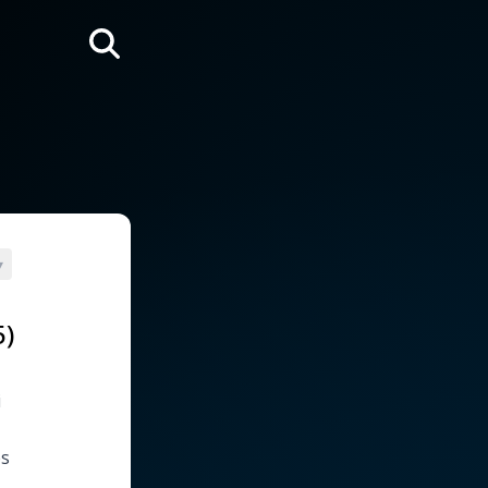
Rechercher
▾
5)
i
es