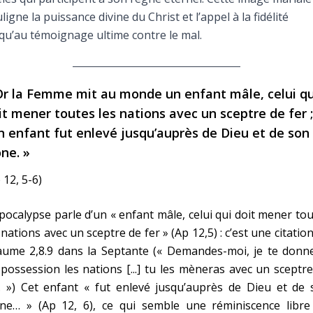
Faire un don
ligne la puissance divine du Christ et l’appel à la fidélité
qu’au témoignage ultime contre le mal.
Marie de Nazareth
sus
Or la Femme mit au monde un enfant mâle, celui qu
it mener toutes les nations avec un sceptre de fer ;
n enfant fut enlevé jusqu’auprès de Dieu et de son
ône. »
 12, 5-6)
arie
pocalypse parle d’un « enfant mâle, celui qui doit mener to
 nations avec un sceptre de fer » (Ap 12,5) : c’est une citatio
aume 2,8.9 dans la Septante (« Demandes-moi, je te donne
possession les nations [...] tu les mèneras avec un sceptr
. ») Cet enfant « fut enlevé jusqu’auprès de Dieu et de 
ône… » (Ap 12, 6), ce qui semble une réminiscence libre