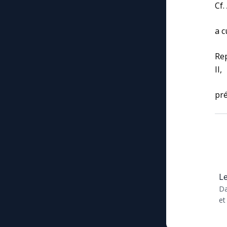
Cf.
a c
Rep
II,
pré
Le
Da
et
...