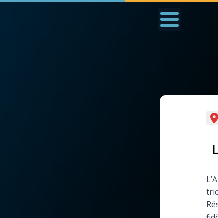
Accueil
La Messe
Aujourd'hui
Nous
◼︎
1000 Raisons de Croire
◼︎
Prier au quotidien
L'actualité de la
Avec Thérèse de Li
L
semaine
L'Évangile chaque j
L’A
La chaîne Youtube
tri
Les premiers same
Rés
La newsletter
du mois
fid