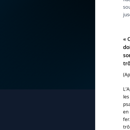
sou
La vidéo de la semaine
Marie qui défait les
jus
nœuds
Le compte Tiktok
Me consacrer à Jé
« 
par Marie
Le magazine
do
so
Mes intentions de
Le site internet
tr
prière
(Ap
Questions-réponses
Une Minute avec M
L’A
les
Une neuvaine
ps
en 
fer
tr