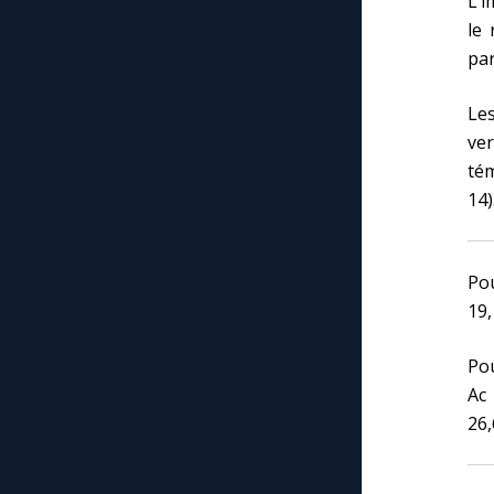
L’i
le 
par
Le
ve
tém
14)
Pou
19,
Pou
Ac 
26,