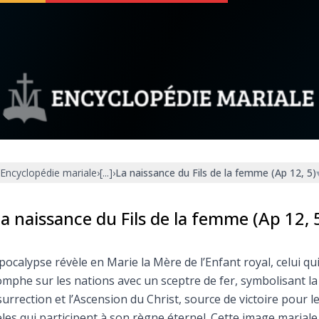
 soutenir
À propos
Facebook
Infos légales
Encyclopédie mariale
›
[...]
›
La naissance du Fils de la femme (Ap 12, 5)
◼︎
À la une
sieux
1000 Raisons de Croire
a naissance du Fils de la femme (Ap 12, 
our
Chapelet pour le monde
pocalypse révèle en Marie la Mère de l’Enfant royal, celui qu
omphe sur les nations avec un sceptre de fer, symbolisant la
dis
Contact
urrection et l’Ascension du Christ, source de victoire pour l
èles qui participent à son règne éternel. Cette image mariale