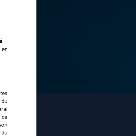
i
 et
utes
n du
rai
e de
son
 du