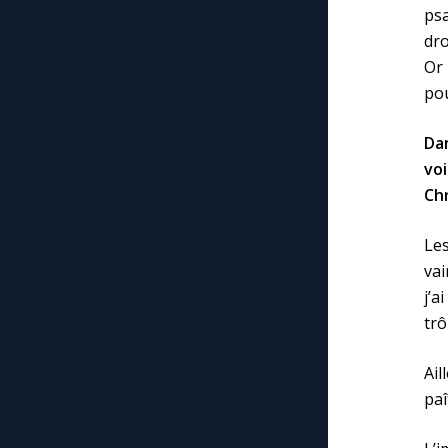
ps
dro
Or 
pou
Da
voi
Chr
Le
vai
j’
trô
Ail
paî