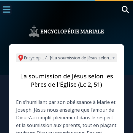
Accueil
La Messe
Aujourd'hui
Nous souten
Encyclopédie mariale
›
[...]
›
La soumission de Jésus selon les Pères de 
▾
◼︎
1000 Raisons de Croire
La soumission de Jésus selon les
L'actualité de la semaine
Pères de l'Église (Lc 2, 51)
La chaîne Youtube
En s’humiliant par son obéissance à Marie et
Joseph, Jésus nous enseigne que l’amour de
La newsletter
Dieu s’accomplit pleinement dans le respect
et la soumission aux parents, tout en plaçant
La vidéo de la semaine