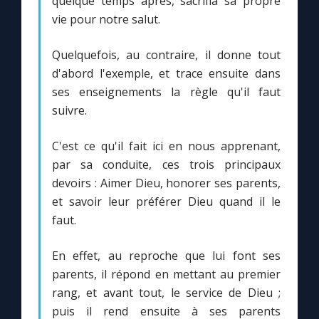
quelque temps après, sacrifia sa propre
vie pour notre salut.
Marie qui défait les nœuds
Quelquefois, au contraire, il donne tout
d'abord l'exemple, et trace ensuite dans
Me consacrer à Jésus par Marie
ses enseignements la règle qu'il faut
suivre.
Mes intentions de prière
C'est ce qu'il fait ici en nous apprenant,
Une Minute avec Marie
par sa conduite, ces trois principaux
devoirs : Aimer Dieu, honorer ses parents,
et savoir leur préférer Dieu quand il le
Une neuvaine
faut.
◼︎
À la une
En effet, au reproche que lui font ses
parents, il répond en mettant au premier
1000 Raisons de Croire
rang, et avant tout, le service de Dieu ;
puis il rend ensuite à ses parents