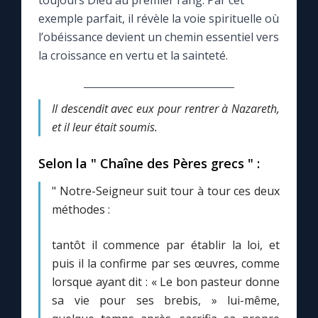
toujours Dieu au premier rang. Par cet
exemple parfait, il révèle la voie spirituelle où
Le compte Tiktok
l’obéissance devient un chemin essentiel vers
la croissance en vertu et la sainteté.
Le magazine
Il descendit avec eux pour rentrer à Nazareth,
Le site internet
et il leur était soumis.
Questions-réponses
Selon la " Chaîne des Pères grecs " :
" Notre-Seigneur suit tour à tour ces deux
◼︎
Prier au quotidien
méthodes :
Avec Thérèse de Lisieux
tantôt il commence par établir la loi, et
puis il la confirme par ses œuvres, comme
L'Évangile chaque jour
lorsque ayant dit : « Le bon pasteur donne
sa vie pour ses brebis, » lui-même,
Les premiers samedis du mois