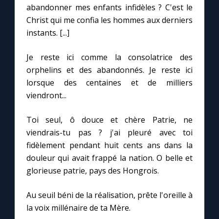
abandonner mes enfants infidèles ? C'est le
Christ qui me confia les hommes aux derniers
Marie qui défait les nœuds
instants. [...]
Me consacrer à Jésus par Marie
Je reste ici comme la consolatrice des
orphelins et des abandonnés. Je reste ici
lorsque des centaines et de milliers
Mes intentions de prière
viendront...
Une Minute avec Marie
Toi seul, ô douce et chère Patrie, ne
viendrais-tu pas ? j'ai pleuré avec toi
Une neuvaine
fidèlement pendant huit cents ans dans la
douleur qui avait frappé la nation. O belle et
glorieuse patrie, pays des Hongrois.
◼︎
À la une
1000 Raisons de Croire
Au seuil béni de la réalisation, prête l'oreille à
la voix millénaire de ta Mère.