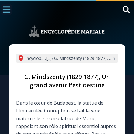
Accueil
La Messe
Aujourd'hui
Nous souten
Encyclopédie mariale
›
[...]
›
G. Mindszenty (1829-1877), Un grand aven
▾
◼︎
1000 Raisons de Croire
G. Mindszenty (1829-1877), Un
L'actualité de la semaine
grand avenir t’est destiné
La chaîne Youtube
Dans le cœur de Budapest, la statue de
l'Immaculée Conception se fait la voix
La newsletter
maternelle et consolatrice de Marie,
rappelant son rôle spirituel essentiel auprès
La vidéo de la semaine