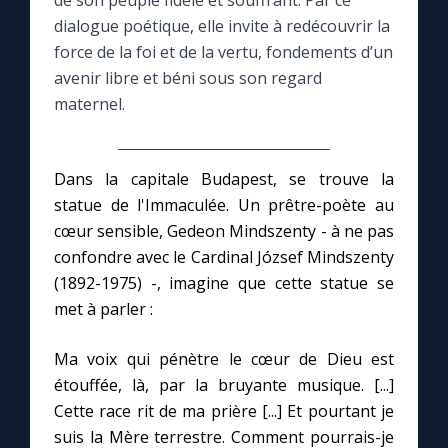
de son peuple fidèle et souffrant. Par ce
dialogue poétique, elle invite à redécouvrir la
Le compte Tiktok
force de la foi et de la vertu, fondements d’un
avenir libre et béni sous son regard
maternel.
Le magazine
Le site internet
Dans la capitale Budapest, se trouve la
statue de l'Immaculée. Un prêtre-poète au
Questions-réponses
cœur sensible, Gedeon Mindszenty - à ne pas
confondre avec le Cardinal József Mindszenty
(1892-1975) -, imagine que cette statue se
◼︎
Prier au quotidien
met à parler :
Avec Thérèse de Lisieux
Ma voix qui pénètre le cœur de Dieu est
étouffée, là, par la bruyante musique. [...]
L'Évangile chaque jour
Cette race rit de ma prière [...] Et pourtant je
suis la Mère terrestre. Comment pourrais-je
Les premiers samedis du mois