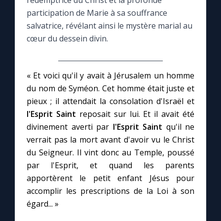
rédemptrice du Christ et la profonde
participation de Marie à sa souffrance
Le compte Tiktok
salvatrice, révélant ainsi le mystère marial au
cœur du dessein divin.
Le magazine
« Et voici qu'il y avait à Jérusalem un homme
Le site internet
du nom de Syméon. Cet homme était juste et
pieux ; il attendait la consolation d'Israël et
Questions-réponses
l'Esprit Saint
reposait sur lui. Et il avait été
divinement averti par
l'Esprit Saint
qu'il ne
verrait pas la mort avant d'avoir vu le Christ
◼︎
Prier au quotidien
du Seigneur. Il vint donc au Temple, poussé
Avec Thérèse de Lisieux
par l'Esprit, et quand les parents
apportèrent le petit enfant Jésus pour
accomplir les prescriptions de la Loi à son
L'Évangile chaque jour
égard... »
Les premiers samedis du mois