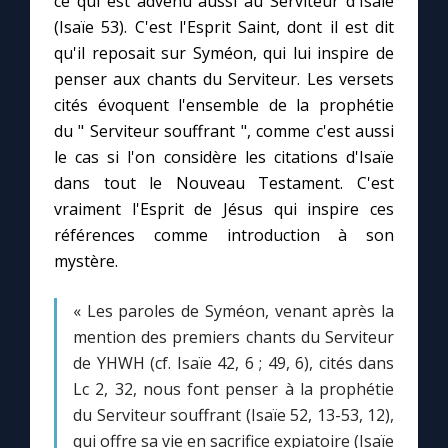
ce qui est advenu aussi au Serviteur d'Isaïe
Chapelet pour le monde
(Isaïe 53). C'est l'Esprit Saint, dont il est dit
qu'il reposait sur Syméon, qui lui inspire de
Contact
penser aux chants du Serviteur. Les versets
cités évoquent l'ensemble de la prophétie
Faire un don
du " Serviteur souffrant ", comme c'est aussi
le cas si l'on considère les citations d'Isaïe
Marie de Nazareth
dans tout le Nouveau Testament. C'est
vraiment l'Esprit de Jésus qui inspire ces
références comme introduction à son
mystère.
« Les paroles de Syméon, venant après la
mention des premiers chants du Serviteur
de YHWH (cf. Isaïe 42, 6 ; 49, 6), cités dans
Lc 2, 32, nous font penser à la prophétie
du Serviteur souffrant (Isaïe 52, 13-53, 12),
qui offre sa vie en sacrifice expiatoire (Isaïe