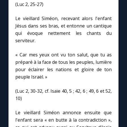
(Luc 2, 25-27)
Marie qui défait les nœuds
Le vieillard Siméon, recevant alors l'enfant
Jésus dans ses bras, et entonne un cantique
Me consacrer à Jésus par Marie
qui évoque nettement les chants du
serviteur.
Mes intentions de prière
« Car mes yeux ont vu ton salut, que tu as
préparé à la face de tous les peuples, lumière
Une Minute avec Marie
pour éclairer les nations et gloire de ton
peuple Israël. »
Une neuvaine
(Luc 2, 30-32, cf. Isaïe 40, 5 ; 42, 6 ; 49, 6 et 52,
10)
◼︎
À la une
1000 Raisons de Croire
Le vieillard Siméon annonce ensuite que
l'enfant sera « en butte à la contradiction »,