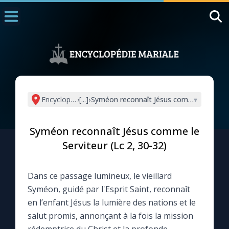
Accueil
La Messe
Aujourd'hui
Nous souten
Encyclopédie mariale
›
[...]
›
Syméon reconnaît Jésus comme le Servite
▾
◼︎
1000 Raisons de Croire
Syméon reconnaît Jésus comme le
L'actualité de la semaine
Serviteur (Lc 2, 30-32)
La chaîne Youtube
Dans ce passage lumineux, le vieillard
Syméon, guidé par l'Esprit Saint, reconnaît
La newsletter
en l’enfant Jésus la lumière des nations et le
salut promis, annonçant à la fois la mission
La vidéo de la semaine