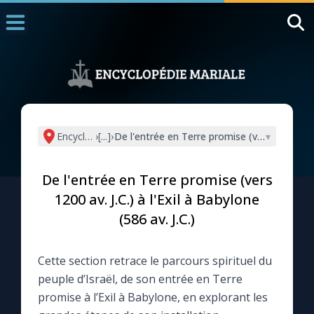
Accueil
La Messe
Aujourd'hui
Nous souten
Encyclopédie mariale
›
[...]
›
De l'entrée en Terre promise (vers 1200 av. J.
▾
◼︎
1000 Raisons de Croire
De l'entrée en Terre promise (vers
L'actualité de la semaine
1200 av. J.C.) à l'Exil à Babylone
(586 av. J.C.)
La chaîne Youtube
Cette section retrace le parcours spirituel du
La newsletter
peuple d’Israël, de son entrée en Terre
promise à l’Exil à Babylone, en explorant les
La vidéo de la semaine