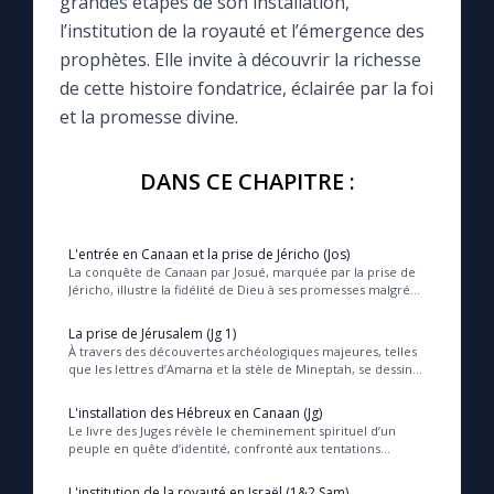
grandes étapes de son installation,
l’institution de la royauté et l’émergence des
Le compte Tiktok
prophètes. Elle invite à découvrir la richesse
de cette histoire fondatrice, éclairée par la foi
Le magazine
et la promesse divine.
DANS CE CHAPITRE :
Le site internet
Questions-réponses
L'entrée en Canaan et la prise de Jéricho (Jos)
La conquête de Canaan par Josué, marquée par la prise de
Jéricho, illustre la fidélité de Dieu à ses promesses malgré
les controverses archéologiques e...
◼︎
Prier au quotidien
La prise de Jérusalem (Jg 1)
À travers des découvertes archéologiques majeures, telles
Avec Thérèse de Lisieux
que les lettres d’Amarna et la stèle de Mineptah, se dessine
l’émergence historique d’Israël ...
L'installation des Hébreux en Canaan (Jg)
L'Évangile chaque jour
Le livre des Juges révèle le cheminement spirituel d’un
peuple en quête d’identité, confronté aux tentations
d’assimilation et appelé à demeurer fidèle...
Les premiers samedis du mois
L'institution de la royauté en Israël (1&2 Sam)