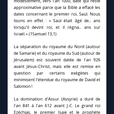
modestement, vers l'an 1000, date qui reste
Chapelet pour le monde
approximative parce que la Bible a effacé les
dates concernant le premier roi, Saül. Nous
Contact
lisons en effet : « Saül était âgé de... ans
lorsqu'il devint roi, et il régna... ans sur
Faire un don
Israël. » (1Samuel 13,1)
Marie de Nazareth
La séparation du royaume du Nord (autour
de Samarie) et du royaume du Sud (autour de
Jérusalem) est souvent datée de l'an 926
avant Jésus-Christ, mais elle est remise en
question par certains exégètes qui
minimisent l'étendue du royaume de David et
Salomon !
La domination d'Assur (Assyrie) a duré de
l'an 841 à l'an 612 avant J-C. Le grand roi
Ezéchias, le premier Isaïe et le prophète