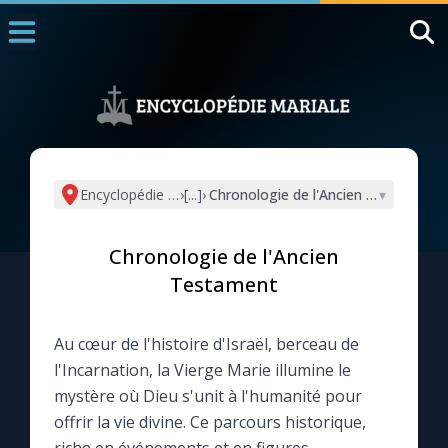
Accueil
La Messe
Aujourd'hui
Nous souten
Encyclopédie mariale
›
[...]
›
Chronologie de l'Ancien Testament
▾
◼︎
1000 Raisons de Croire
Chronologie de l'Ancien
L'actualité de la semaine
Testament
La chaîne Youtube
Au cœur de l'histoire d'Israël, berceau de
l'Incarnation, la Vierge Marie illumine le
La newsletter
mystère où Dieu s'unit à l'humanité pour
offrir la vie divine. Ce parcours historique,
La vidéo de la semaine