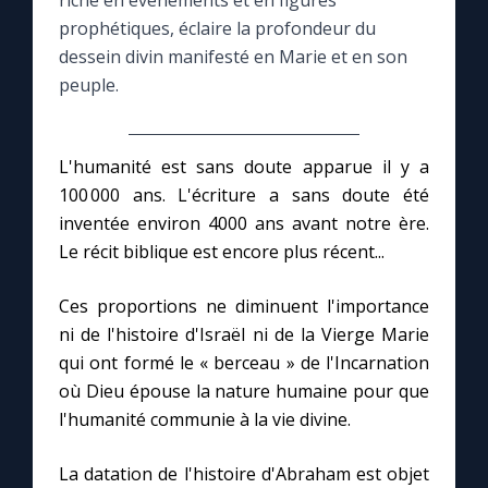
riche en événements et en figures
prophétiques, éclaire la profondeur du
Le compte Tiktok
dessein divin manifesté en Marie et en son
peuple.
Le magazine
L'humanité est sans doute apparue il y a
Le site internet
100 000 ans. L'écriture a sans doute été
inventée environ 4000 ans avant notre ère.
Questions-réponses
Le récit biblique est encore plus récent...
Ces proportions ne diminuent l'importance
◼︎
Prier au quotidien
ni de l'histoire d'Israël ni de la Vierge Marie
Avec Thérèse de Lisieux
qui ont formé le « berceau » de l'Incarnation
où Dieu épouse la nature humaine pour que
l'humanité communie à la vie divine.
L'Évangile chaque jour
La datation de l'histoire d'Abraham est objet
Les premiers samedis du mois