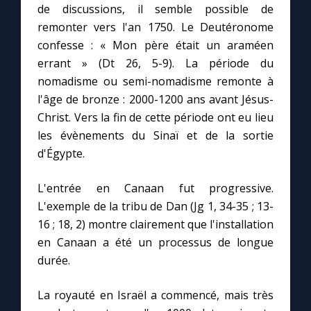
de discussions, il semble possible de
remonter vers l'an 1750. Le Deutéronome
Marie qui défait les nœuds
confesse : « Mon père était un araméen
errant » (Dt 26, 5-9). La période du
Me consacrer à Jésus par Marie
nomadisme ou semi-nomadisme remonte à
l'âge de bronze : 2000-1200 ans avant Jésus-
Christ. Vers la fin de cette période ont eu lieu
Mes intentions de prière
les évènements du Sinaï et de la sortie
d'Égypte.
Une Minute avec Marie
L'entrée en Canaan fut progressive.
Une neuvaine
L'exemple de la tribu de Dan (Jg 1, 34-35 ; 13-
16 ; 18, 2) montre clairement que l'installation
en Canaan a été un processus de longue
◼︎
À la une
durée.
1000 Raisons de Croire
La royauté en Israël a commencé, mais très