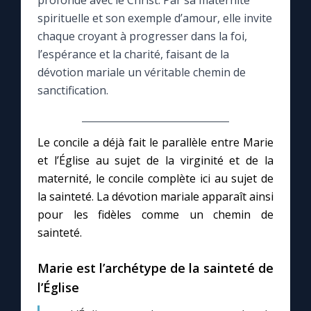
profonde avec le Christ. Par sa maternité
spirituelle et son exemple d’amour, elle invite
Le compte Tiktok
chaque croyant à progresser dans la foi,
l’espérance et la charité, faisant de la
dévotion mariale un véritable chemin de
Le magazine
sanctification.
Le site internet
Le concile a déjà fait le parallèle entre Marie
Questions-réponses
et l’Église au sujet de la virginité et de la
maternité, le concile complète ici au sujet de
la sainteté. La dévotion mariale apparaît ainsi
◼︎
Prier au quotidien
pour les fidèles comme un chemin de
Avec Thérèse de Lisieux
sainteté.
Marie est l’archétype de la sainteté de
L'Évangile chaque jour
l’Église
Les premiers samedis du mois