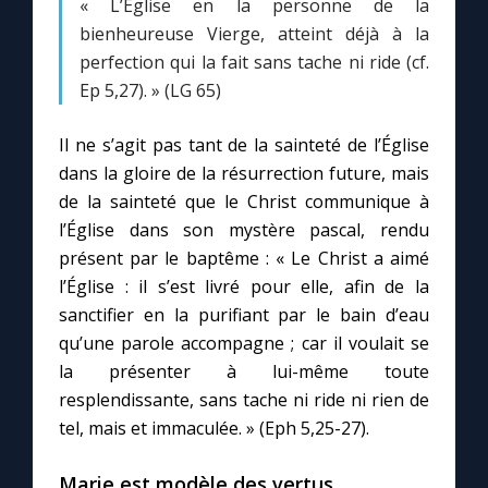
« L’Église en la personne de la
bienheureuse Vierge, atteint déjà à la
Marie qui défait les nœuds
perfection qui la fait sans tache ni ride (cf.
Ep 5,27). » (LG 65)
Me consacrer à Jésus par Marie
Il ne s’agit pas tant de la sainteté de l’Église
dans la gloire de la résurrection future, mais
Mes intentions de prière
de la sainteté que le Christ communique à
l’Église dans son mystère pascal, rendu
Une Minute avec Marie
présent par le baptême : « Le Christ a aimé
l’Église : il s’est livré pour elle, afin de la
Une neuvaine
sanctifier en la purifiant par le bain d’eau
qu’une parole accompagne ; car il voulait se
la présenter à lui-même toute
◼︎
À la une
resplendissante, sans tache ni ride ni rien de
tel, mais et immaculée. » (Eph 5,25-27).
1000 Raisons de Croire
Marie est modèle des vertus