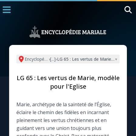
Accueil
La Messe
Aujourd'hui
Nous souten
Encyclopédie mariale
›
[...]
›
LG 65 : Les vertus de Marie, modèle pour
▾
◼︎
1000 Raisons de Croire
LG 65 : Les vertus de Marie, modèle
L'actualité de la semaine
pour l'Eglise
La chaîne Youtube
Marie, archétype de la sainteté de l’Église,
éclaire le chemin des fidèles en incarnant
La newsletter
pleinement les vertus chrétiennes et en
guidant vers une union toujours plus
La vidéo de la semaine