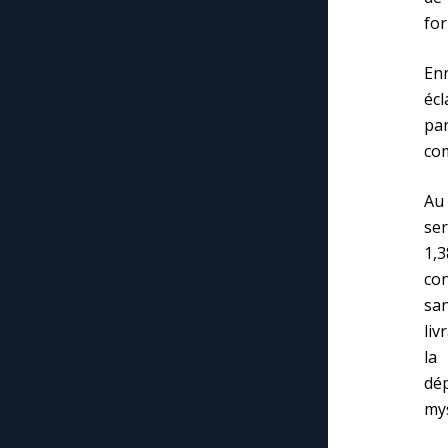
for
Enr
éc
pa
com
Au 
ser
1,3
con
san
liv
la
dé
mys