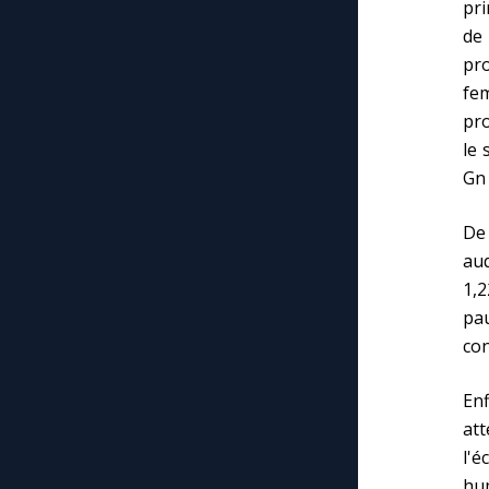
pri
de
pr
fem
pr
le 
Gn 
De 
auq
1,2
pau
con
Enf
att
l'é
hu