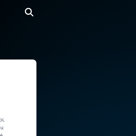
Rechercher
oi,
du
é.