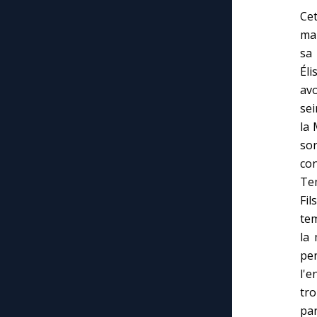
Cet
man
sa 
Éli
avo
sei
la 
son
con
Tem
Fi
tem
la 
pen
l'e
tr
pa