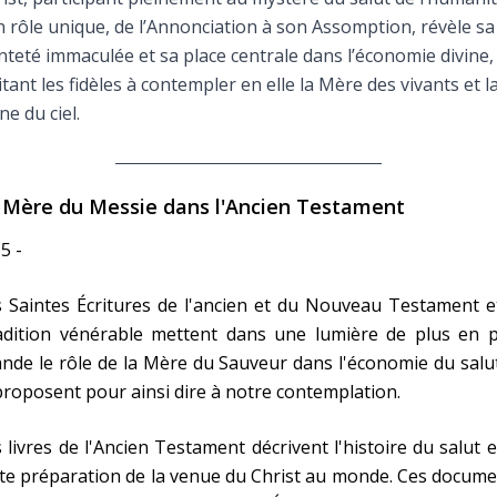
Faire un don
 rôle unique, de l’Annonciation à son Assomption, révèle sa
nteté immaculée et sa place centrale dans l’économie divine,
Marie de Nazareth
itant les fidèles à contempler en elle la Mère des vivants et l
ne du ciel.
sus
 Mère du Messie dans l'Ancien Testament
5 -
 Saintes Écritures de l'ancien et du Nouveau Testament e
arie
adition vénérable mettent dans une lumière de plus en p
nde le rôle de la Mère du Sauveur dans l'économie du salu
proposent pour ainsi dire à notre contemplation.
 livres de l'Ancien Testament décrivent l'histoire du salut e
te préparation de la venue du Christ au monde. Ces docum