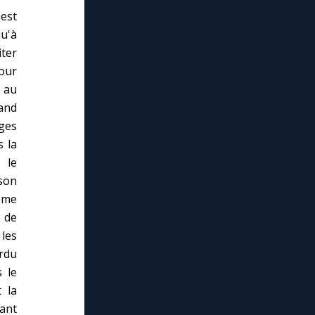
est
qu'à
ter
our
t au
uand
ages
s la
 le
 son
ême
e de
 les
erdu
s le
 la
ant