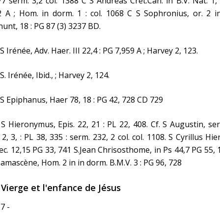
7 serm. 3,2 col. 1388 C S Andreas Cret.Can. in B.V. Nat. 1, 
 A ; Hom. in dorm. 1 : col. 1068 C S Sophronius, or. 2 i
unt, 18 : PG 87 (3) 3237 BD.
 S Irénée, Adv. Haer. III 22,4 : PG 7,959 A ; Harvey 2, 123.
 S. Irénée, Ibid., ; Harvey 2, 124.
 S Epiphanus, Haer 78, 18 : PG 42, 728 CD 729
 S Hieronymus, Epis. 22, 21 : PL 22, 408. Cf. S Augustin, s
 2, 3, : PL 38, 335 : serm. 232, 2 col. col. 1108. S Cyrillus Hie
ec. 12,15 PG 33, 741 S.Jean Chrisosthome, in Ps 44,7 PG 55, 
amascène, Hom. 2 in in dorm. B.M.V. 3 : PG 96, 728
 Vierge et l'enfance de Jésus
7 -