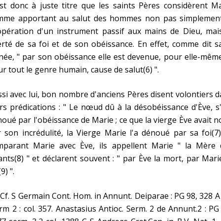
st donc à juste titre que les saints Pères considèrent M
mme apportant au salut des hommes non pas simplement
opération d'un instrument passif aux mains de Dieu, mais
erté de sa foi et de son obéissance. En effet, comme dit s
née, " par son obéissance elle est devenue, pour elle-mêm
r tout le genre humain, cause de salut(6) ".
si avec lui, bon nombre d'anciens Pères disent volontiers 
rs prédications : " Le nœud dû à la désobéissance d'Ève, s
oué par l'obéissance de Marie ; ce que la vierge Ève avait 
 son incrédulité, la Vierge Marie l'a dénoué par sa foi(7)
mparant Marie avec Ève, ils appellent Marie " la Mère 
ants(8) " et déclarent souvent : " par Ève la mort, par Mari
9) ".
 Cf. S Germain Cont. Hom. in Annunt. Deiparae : PG 98, 328 A 
m 2 : col. 357. Anastasius Antioc. Serm. 2 de Annunt.2 : PG