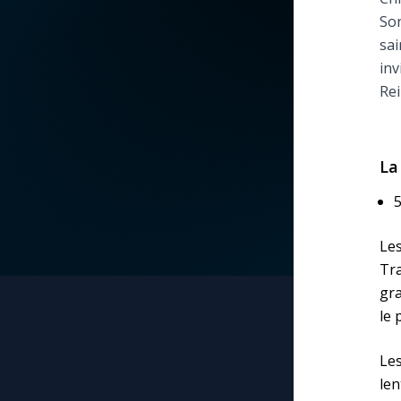
Son
La vidéo de la semaine
Marie qui défait les
sai
nœuds
inv
Le compte Tiktok
Rei
Me consacrer à Jé
par Marie
Le magazine
La
Mes intentions de
Le site internet
prière
5
Questions-réponses
Les
Une Minute avec M
Tr
gra
Une neuvaine
le 
Les
len