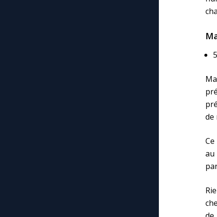
cha
Ma
5
Ma
pr
pré
de 
Ce 
au 
par
Rie
che
de 