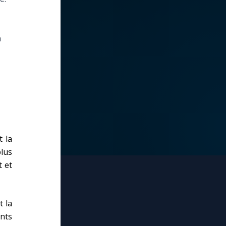
a
t la
lus
t et
t la
ents