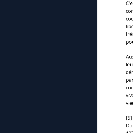
C'e
co
co
lib
Iré
pou
Aus
leu
dén
par
co
viv
vie(
[5]
Dor