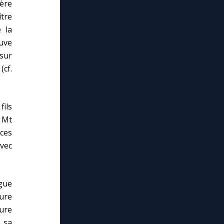
ière
tre
 la
ouve
sur
(cf.
fils
; Mt
 ces
avec
ngue
aure
ture
 sa