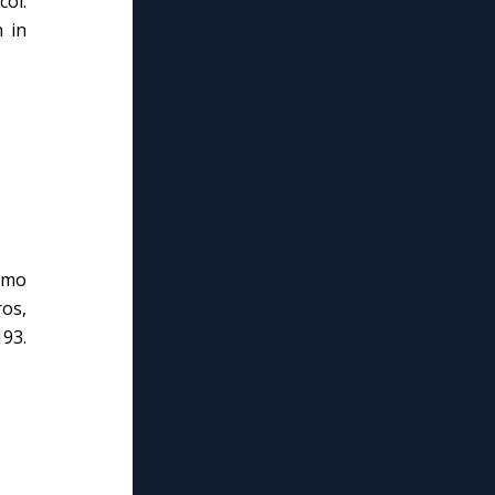
col.
n in
ermo
ros,
193.