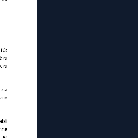
fût
ère
vre
onna
rvue
abli
emne
, et