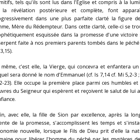
mitifs, tels qu'ils sont lus dans l'Église et compris à la lum
 la révélation postérieure et complète, font apparaî
ogressivement dans une plus parfaite clarté la figure de
me, Mère du Rédempteur. Dans cette clarté, celle-ci se tr
ophétiquement esquissée dans la promesse d'une victoire 
serpent faite à nos premiers parents tombés dans le péché 
3,15).
même, c'est elle, la Vierge, qui concevra et enfantera un 
uel sera donné le nom d'Emmanuel (cf. Is 7,14 cf. Mi 5,2-3 
2-23). Elle occupe la première place parmi ces humbles et
vres du Seigneur qui espèrent et reçoivent le salut de lui 
fiance.
in, avec elle, la fille de Sion par excellence, après la lo
ente de la promesse, s'accomplissent les temps et s'inst
conomie nouvelle, lorsque le Fils de Dieu prit d'elle la na
maine pour libérer l'homme du péché par les mystères de