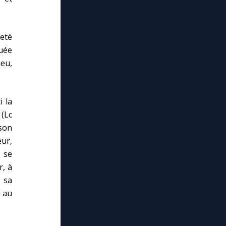
teté
uée
eu,
i la
 (Lc
 son
ur,
, se
r, à
 sa
 au