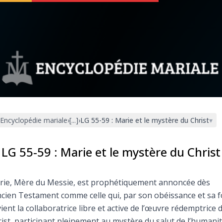
 soutenir
À propos
Facebook
Infos légales
Encyclopédie mariale
›
[...]
›
LG 55-59 : Marie et le mystère du Christ
▾
◼︎
À la une
sieux
1000 Raisons de Croire
LG 55-59 : Marie et le mystère du Christ
our
Chapelet pour le monde
rie, Mère du Messie, est prophétiquement annoncée dès
ncien Testament comme celle qui, par son obéissance et sa f
dis
Contact
ient la collaboratrice libre et active de l’œuvre rédemptrice 
ist, participant pleinement au mystère du salut de l’humanit