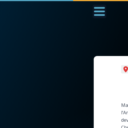
Accueil
La Messe
Aujourd'hui
Nous
◼︎
1000 Raisons de Croire
◼︎
Prier au quotidien
L'actualité de la
Avec Thérèse de Li
semaine
L'Évangile chaque j
Ma
La chaîne Youtube
l’A
Les premiers same
dev
La newsletter
du mois
Chr