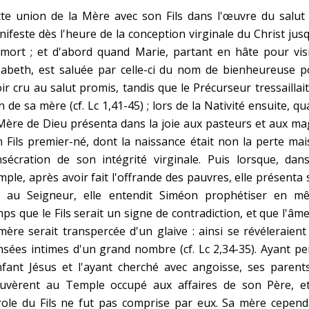
te union de la Mère avec son Fils dans l'œuvre du salut 
ifeste dès l'heure de la conception virginale du Christ jus
mort ; et d'abord quand Marie, partant en hâte pour visi
sabeth, est saluée par celle-ci du nom de bienheureuse p
ir cru au salut promis, tandis que le Précurseur tressaillai
n de sa mère (cf. Lc 1,41-45) ; lors de la Nativité ensuite, q
Mère de Dieu présenta dans la joie aux pasteurs et aux m
 Fils premier-né, dont la naissance était non la perte mai
sécration de son intégrité virginale. Puis lorsque, dans
ple, après avoir fait l'offrande des pauvres, elle présenta
ls au Seigneur, elle entendit Siméon prophétiser en m
ps que le Fils serait un signe de contradiction, et que l'âm
mère serait transpercée d'un glaive : ainsi se révéleraient
sées intimes d'un grand nombre (cf. Lc 2,34-35). Ayant p
nfant Jésus et l'ayant cherché avec angoisse, ses parent
ouvèrent au Temple occupé aux affaires de son Père, et
role du Fils ne fut pas comprise par eux. Sa mère cepend