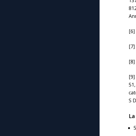
137
812
Ann
[6]
[7]
[8]
[9]
51,
cat
S D
La
5