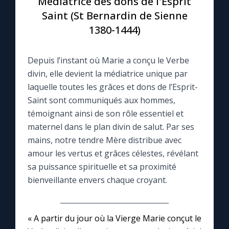
Médiatrice des dons de l'Esprit
Saint (St Bernardin de Sienne
Le compte Tiktok
1380-1444)
Le magazine
Depuis l’instant où Marie a conçu le Verbe
divin, elle devient la médiatrice unique par
Le site internet
laquelle toutes les grâces et dons de l’Esprit-
Saint sont communiqués aux hommes,
Questions-réponses
témoignant ainsi de son rôle essentiel et
maternel dans le plan divin de salut. Par ses
mains, notre tendre Mère distribue avec
◼︎
Prier au quotidien
amour les vertus et grâces célestes, révélant
sa puissance spirituelle et sa proximité
Avec Thérèse de Lisieux
bienveillante envers chaque croyant.
L'Évangile chaque jour
« A partir du jour où la Vierge Marie conçut le
Les premiers samedis du mois