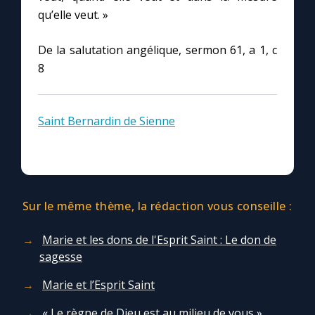
Chapelet pour le monde
qu’elle veut. »
Contact
De la salutation angélique, sermon 61, a 1, c
8
Faire un don
Saint Bernardin de Sienne
Marie de Nazareth
Sur le même thème, la rédaction vous conseille :
Marie et les dons de l'Esprit Saint : Le don de
sagesse
Marie et l’Esprit Saint
« Le règne de Dieu est au milieu de vous »