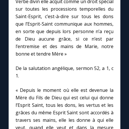
Verbe divin elle acquit comme un droit spécial
sur toutes les processions temporelles du
Marie qui défait les nœuds
Saint-Esprit, c’est-à-dire sur tous les dons
que l’Esprit-Saint communique aux hommes,
en sorte que depuis lors personne n’a reçu
Me consacrer à Jésus par Marie
de Dieu aucune grâce, si ce n’est par
l’entremise et des mains de Marie, notre
Mes intentions de prière
bonne et tendre Mère »
Une Minute avec Marie
De la salutation angélique, sermon 52, a 1, c
1.
Une neuvaine
« Depuis le moment où elle est devenue la
Mère du Fils de Dieu qui est celui qui donne
◼︎
À la une
l’Esprit Saint, tous les dons, les vertus et les
grâces du même Esprit Saint sont accordés à
1000 Raisons de Croire
travers ses mains, elle les donne à qui elle
veut, quand elle veut et dans la mesure