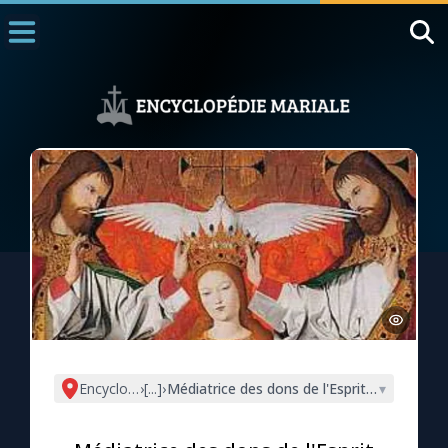
Accueil
La Messe
Aujourd'hui
Nous souten
◼︎
1000 Raisons de Croire
L'actualité de la semaine
La chaîne Youtube
La newsletter
Encyclopédie mariale
›
[...]
›
Médiatrice des dons de l'Esprit Saint (St 
▾
La vidéo de la semaine