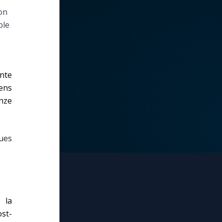
ion
ble
nte
sens
Onze
ques
 la
ost-