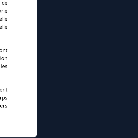
 de
arie
lle
elle
ont
nion
 les
ment
orps
vers