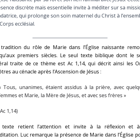
Faire un don
sence discrète mais essentielle invite à méditer sur sa miss
datrice, qui prolonge son soin maternel du Christ à l’ensem
Marie de Nazareth
Corps ecclésial.
sus
 tradition du rôle de Marie dans l’Église naissante remo
qu’aux premiers siècles. Le seul texte biblique dont le 
téral traite de ce thème est Ac 1,14, qui décrit ainsi les 
tres au cénacle après l’Ascension de Jésus :
arie
« Tous, unanimes, étaient assidus à la prière, avec quel
femmes et Marie, la Mère de Jésus, et avec ses frères »
(Ac 1,14)
 texte retient l’attention et invite à la réflexion et à
itation. Luc remarque la présence de Marie dans l’Église p