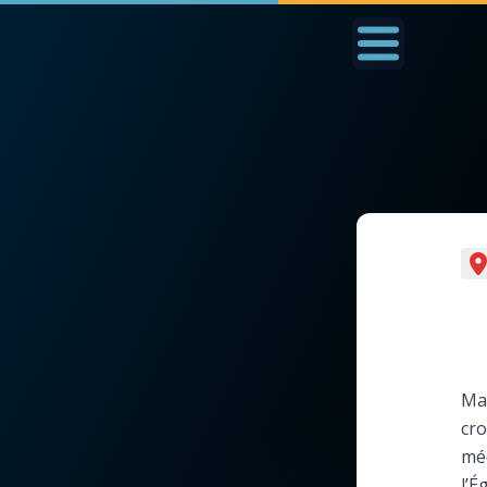
Accueil
La Messe
Aujourd'hui
Nous
◼︎
1000 Raisons de Croire
◼︎
Prier au quotidien
L'actualité de la
Avec Thérèse de Li
semaine
L'Évangile chaque j
Mar
La chaîne Youtube
cro
Les premiers same
méd
La newsletter
du mois
l’É