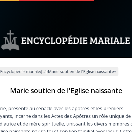
 soutenir
À propos
Facebook
Infos légales
Encyclopédie mariale
›
[...]
›
Marie soutien de l'Eglise naissante
▾
◼︎
À la une
sieux
1000 Raisons de Croire
Marie soutien de l'Eglise naissante
our
Chapelet pour le monde
ie, présente au cénacle avec les apôtres et les premiers
yants, incarne dans les Actes des Apôtres un rôle unique de
dis
Contact
iatrice et de mère spirituelle, unissant les divers membres 
glise naissante par sa foi et son lien familial avec Jésus. Cette