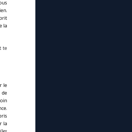
ous
ien.
rit
e la
t te
r le
t de
soin
nce.
pris
r la
(les