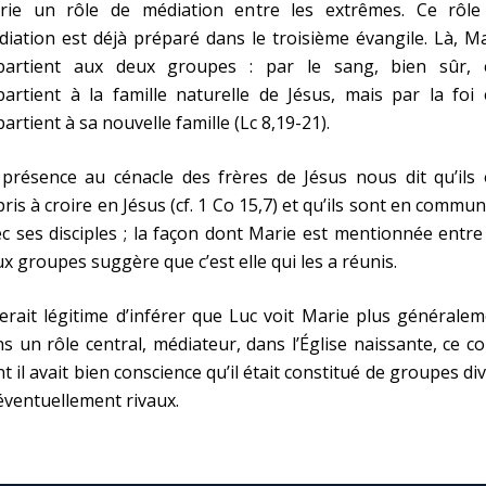
rie un rôle de médiation entre les extrêmes. Ce rôle
iation est déjà préparé dans le troisième évangile. Là, M
partient aux deux groupes : par le sang, bien sûr, e
artient à la famille naturelle de Jésus, mais par la foi 
artient à sa nouvelle famille (Lc 8,19-21).
présence au cénacle des frères de Jésus nous dit qu’ils 
ris à croire en Jésus (cf. 1 Co 15,7) et qu’ils sont en commu
c ses disciples ; la façon dont Marie est mentionnée entre
x groupes suggère que c’est elle qui les a réunis.
serait légitime d’inférer que Luc voit Marie plus générale
s un rôle central, médiateur, dans l’Église naissante, ce c
t il avait bien conscience qu’il était constitué de groupes di
éventuellement rivaux.