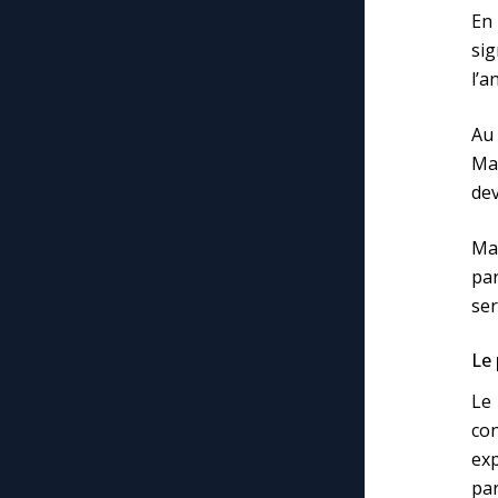
En
sig
l’a
Au 
Mar
dev
Mar
par
ser
Le 
Le 
con
exp
par