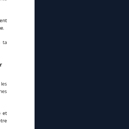
ent
e.
n ta
r
les
ches
e et
être