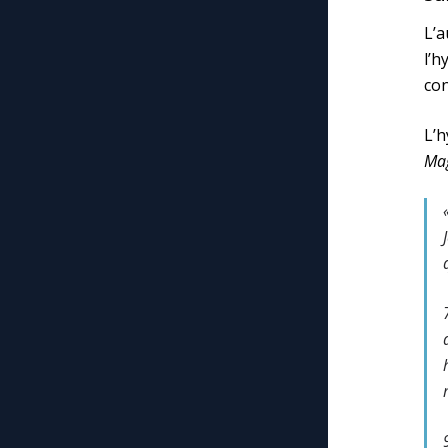
L’
l’
con
L’
Mag