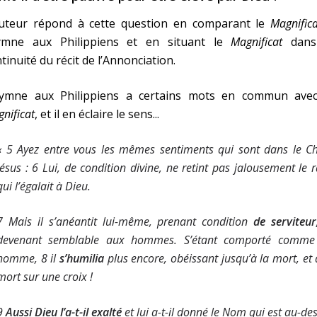
auteur répond à cette question en comparant le
Magnifica
hymne aux Philippiens et en situant le
Magnificat
dans
tinuité du récit de l’Annonciation.
hymne aux Philippiens a certains mots en commun avec
nificat
, et il en éclaire le sens...
« 5 Ayez entre vous les mêmes sentiments qui sont dans le
Ch
Jésus : 6 Lui, de condition divine, ne retint pas jalousement le 
qui l’égalait à Dieu.
7 Mais il s’anéantit lui-même, prenant condition
de serviteur
devenant semblable aux hommes. S’étant comporté comme
homme, 8 il
s’humilia
plus encore, obéissant jusqu’à la mort, et 
mort sur une
croix
!
9
Aussi Dieu l’a-t-il exalté
et lui a-t-il donné le Nom qui est au-de