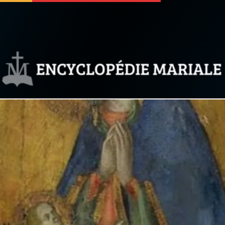
 soutenir
À propos
Facebook
Infos légales
◼︎
À la une
sieux
1000 Raisons de Croire
our
Chapelet pour le monde
dis
Contact