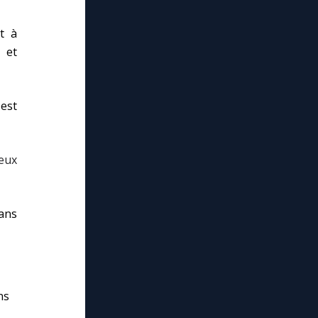
t à
 et
 est
ceux
dans
ns