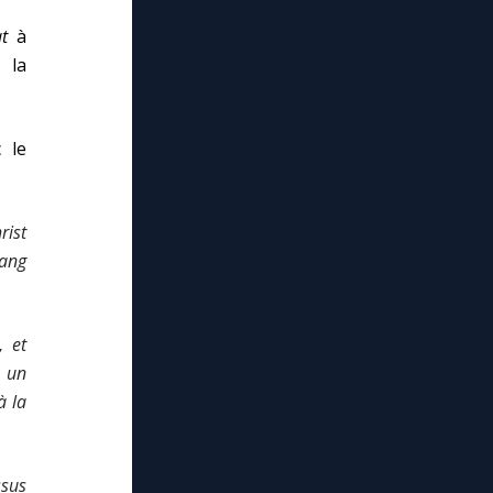
t
à
 la
 le
rist
rang
,
et
 un
à la
ssus