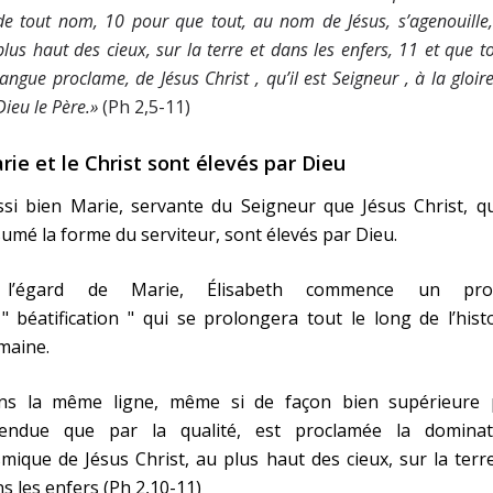
de tout nom, 10 pour que tout, au nom de Jésus, s’agenouille
plus haut des cieux, sur la terre et dans les enfers, 11 et que t
langue proclame, de Jésus
Christ
, qu’il est
Seigneur
, à la
gloir
Dieu le Père.»
(Ph 2,5-11)
rie et le Christ sont élevés par Dieu
si bien Marie, servante du Seigneur que Jésus Christ, qu
umé la forme du serviteur, sont élevés par Dieu.
l’égard de Marie, Élisabeth commence un pro
" béatification " qui se prolongera tout le long de l’hist
maine.
ns la même ligne, même si de façon bien supérieure 
étendue que par la qualité, est proclamée la dominat
mique de Jésus Christ, au plus haut des cieux, sur la terr
s les enfers (Ph 2,10-11)