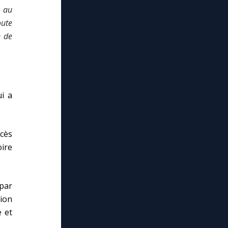
, au
oute
e
de
i a
cès
oire
par
ion
e et