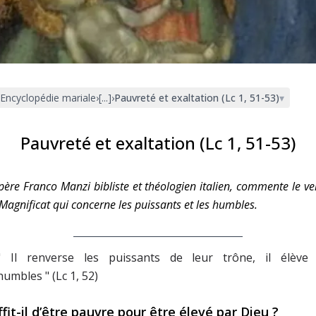
Faire un don
Marie de Nazareth
sus
Encyclopédie mariale
›
[...]
›
Pauvreté et exaltation (Lc 1, 51-53)
▾
Pauvreté et exaltation (Lc 1, 51-53)
père Franco Manzi
bibliste et théologien italien, commente le ve
arie
Magnificat qui concerne les puissants et les humbles.
" Il renverse les puissants de leur trône, il élève 
humbles " (Lc 1, 52)
ffit-il d’être pauvre pour être élevé par Dieu ?