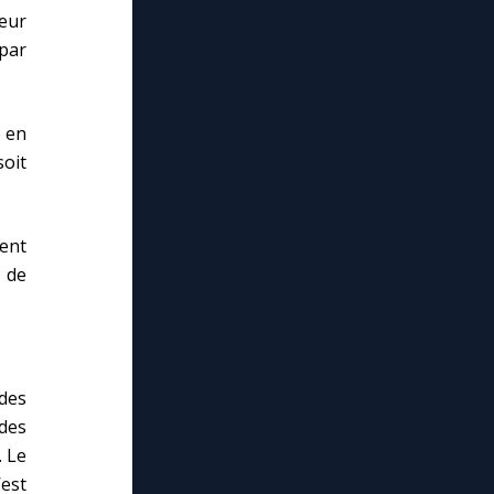
eur
 par
e en
soit
ment
i de
 des
 des
. Le
est