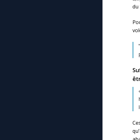
du 
Po
vol
Su
êt
Ces
qu’
aba