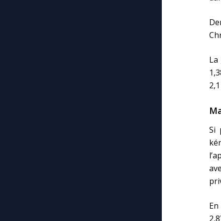
Dem
Chr
La 
1,3
2,1
Ma
Si 
ké
l’a
ave
pri
En 
2,8