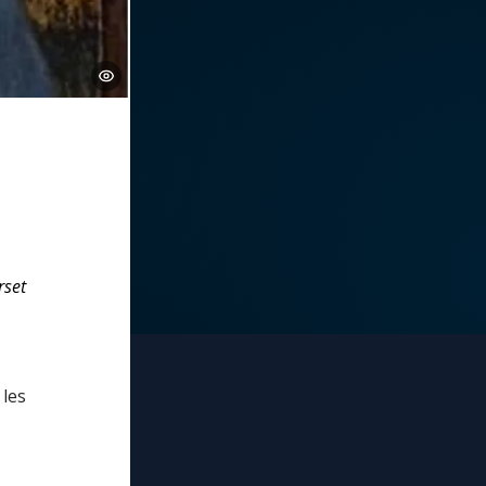
rset
les