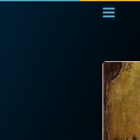
Accueil
La Messe
Aujourd'hui
Nous
◼︎
1000 Raisons de Croire
◼︎
Prier au quotidien
L'actualité de la
Avec Thérèse de Li
semaine
L'Évangile chaque j
La chaîne Youtube
Les premiers same
La newsletter
du mois