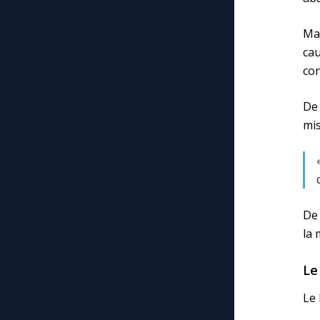
Ma
ca
con
De
mis
De 
la 
Le
Le 