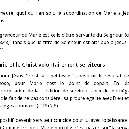
eure, quoi qu’il en soit, la subordination de Marie à Jé
ist.
grandeur de Marie est celle d’être servante du Seigneur (c
8.48), tandis que le titre de Seigneur est attribué à Jésus
1).
rie et le Christ volontairement serviteurs
pour Jésus Christ la " petitesse " constitue le résultat d
nose, pour Marie c’est le point de départ. En Jés
ppropriation de la condition de serviteur coïncide, en néga
c le fait de ne pas considérer sa propre égalité avec Dieu et
vilèges connexes (cf Ph 2,6).
positif, devenir serviteur coïncide pour lui avec l’obéissance
C
). Comme le Christ, Marie non plus n’est pas en soi " la serv