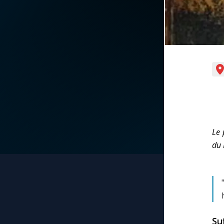
La vidéo de la semaine
Marie qui défait les
nœuds
Le compte Tiktok
Me consacrer à Jé
par Marie
Le magazine
Mes intentions de
Le site internet
prière
Questions-réponses
Le 
Une Minute avec M
du 
Une neuvaine
Su