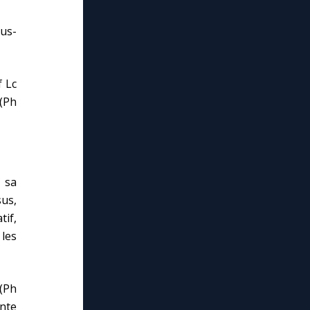
sus-
f Lc
 (Ph
e sa
us,
tif,
 les
 (Ph
lose
ante