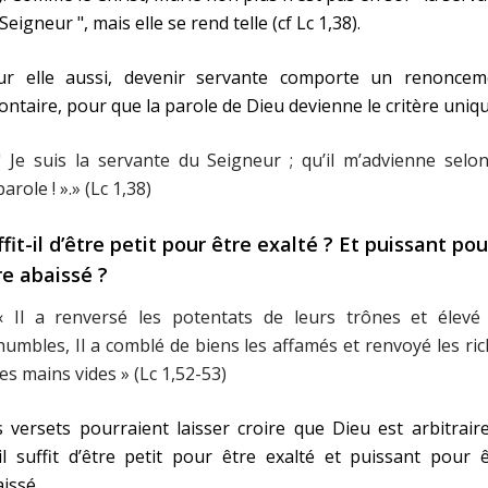
Seigneur ", mais elle se rend telle (cf Lc 1,38).
ur elle aussi, devenir servante comporte un renoncem
ontaire, pour que la parole de Dieu devienne le critère uniqu
" Je suis la servante du Seigneur ; qu’il m’advienne selo
parole ! ».» (Lc 1,38)
ffit-il d’être petit pour être exalté ? Et puissant pou
re abaissé ?
« Il a renversé les potentats de leurs trônes et élevé 
humbles, Il a comblé de biens les affamés et renvoyé les ri
les mains vides » (Lc 1,52-53)
 versets pourraient laisser croire que Dieu est arbitrair
il suffit d’être petit pour être exalté et puissant pour 
issé.