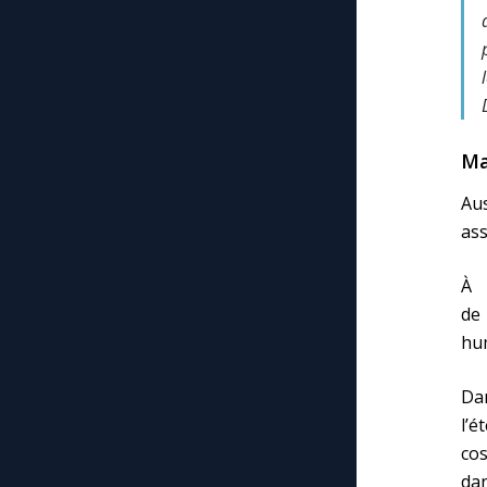
Ma
Aus
ass
À 
de 
hu
Da
l’
cos
dan