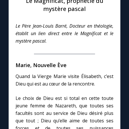
Le Magnificat, prophétie du
mystère pascal
Le compte Tiktok
Le Père Jean-Louis Barré, Docteur en théologie,
Le magazine
établit un lien direct entre le Magnificat et le
mystère pascal.
Le site internet
Questions-réponses
Marie, Nouvelle Ève
Quand la Vierge Marie visite Élisabeth, c’est
Dieu qui est au cœur de la rencontre.
◼︎
Prier au quotidien
Avec Thérèse de Lisieux
Le choix de Dieu est si total en cette toute
jeune femme de Nazareth, que toutes ses
L'Évangile chaque jour
facultés sont au service de Dieu désiré plus
que tout ; Dieu qu’elle aime de toutes ses
forces et de toutes ses puissances
Les premiers samedis du mois