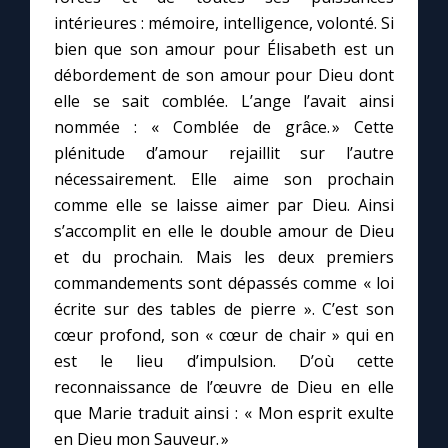
intérieures : mémoire, intelligence, volonté. Si
bien que son amour pour Élisabeth est un
Marie qui défait les nœuds
débordement de son amour pour Dieu dont
elle se sait comblée. L’ange l’avait ainsi
Me consacrer à Jésus par Marie
nommée : « Comblée de grâce. » Cette
plénitude d’amour rejaillit sur l’autre
Mes intentions de prière
nécessairement. Elle aime son prochain
comme elle se laisse aimer par Dieu. Ainsi
Une Minute avec Marie
s’accomplit en elle le double amour de Dieu
et du prochain. Mais les deux premiers
commandements sont dépassés comme « loi
Une neuvaine
écrite sur des tables de pierre ». C’est son
cœur profond, son « cœur de chair » qui en
◼︎
À la une
est le lieu d’impulsion. D’où cette
reconnaissance de l’œuvre de Dieu en elle
1000 Raisons de Croire
que Marie traduit ainsi : « Mon esprit exulte
en Dieu mon Sauveur. »