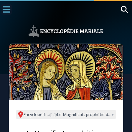
Accueil
La Messe
Aujourd'hui
Nous souten
◼︎
1000 Raisons de Croire
L'actualité de la semaine
La chaîne Youtube
La newsletter
Encyclopédie mariale
›
[...]
›
Le Magnificat, prophétie du mystère p
▾
La vidéo de la semaine