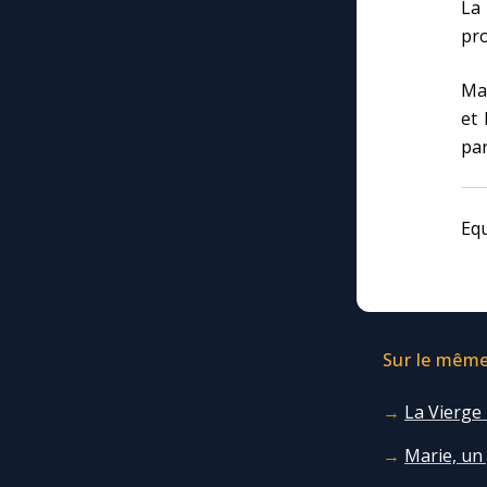
La 
pro
Mar
et 
par
Eq
Sur le même 
La Vierge
Marie, un 