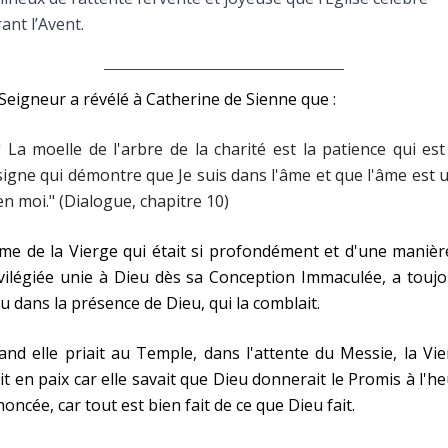
Faire un don
ant l’Avent.
Marie de Nazareth
Seigneur a révélé à Catherine de Sienne que :
sus
" La moelle de l'arbre de la charité est la patience qui es
signe qui démontre que Je suis dans l'âme et que l'âme est 
en moi." (Dialogue, chapitre 10)
me de la Vierge qui était si profondément et d'une manièr
vilégiée unie à Dieu dès sa Conception Immaculée, a touj
arie
u dans la présence de Dieu, qui la comblait.
nd elle priait au Temple, dans l'attente du Messie, la Vi
it en paix car elle savait que Dieu donnerait le Promis à l'h
oncée, car tout est bien fait de ce que Dieu fait.