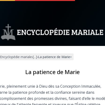
 soutenir
À propos
Facebook
Infos légales
Encyclopédie mariale
›
[...]
›
La patience de Marie
▾
◼︎
À la une
sieux
1000 Raisons de Croire
La patience de Marie
our
Chapelet pour le monde
ie, pleinement unie à Dieu dès sa Conception Immaculée,
arne la patience profonde et la confiance sereine dans
dis
Contact
ccomplissement des promesses divines, faisant d’elle le mod
ineux de l’attente fervente et joyeuse que l’Église célèbre