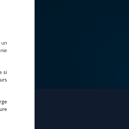
t un
unie
e si
ours
erge
eure