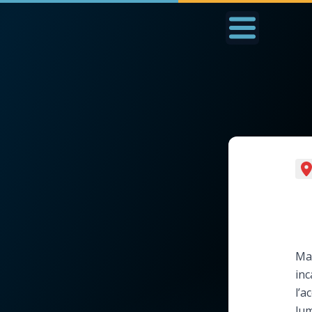
Accueil
La Messe
Aujourd'hui
Nous
◼︎
1000 Raisons de Croire
◼︎
Prier au quotidien
L'actualité de la
Avec Thérèse de Li
semaine
L'Évangile chaque j
Mar
La chaîne Youtube
inc
Les premiers same
l’a
La newsletter
du mois
lum