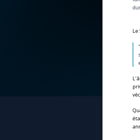
dur
La vidéo de la semaine
Marie qui défait les
nœuds
Le compte Tiktok
Le 
Me consacrer à Jé
par Marie
Le magazine
Mes intentions de
Le site internet
prière
L'â
Questions-réponses
pri
Une Minute avec M
véc
Une neuvaine
Qua
éta
ann