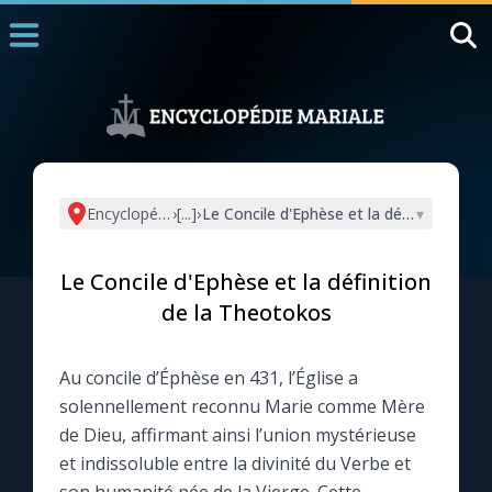
Accueil
La Messe
Aujourd'hui
Nous souten
Encyclopédie mariale
›
[...]
›
Le Concile d'Ephèse et la définition de 
▾
◼︎
1000 Raisons de Croire
Le Concile d'Ephèse et la définition
L'actualité de la semaine
de la Theotokos
La chaîne Youtube
Au concile d’Éphèse en 431, l’Église a
solennellement reconnu Marie comme Mère
La newsletter
de Dieu, affirmant ainsi l’union mystérieuse
et indissoluble entre la divinité du Verbe et
La vidéo de la semaine