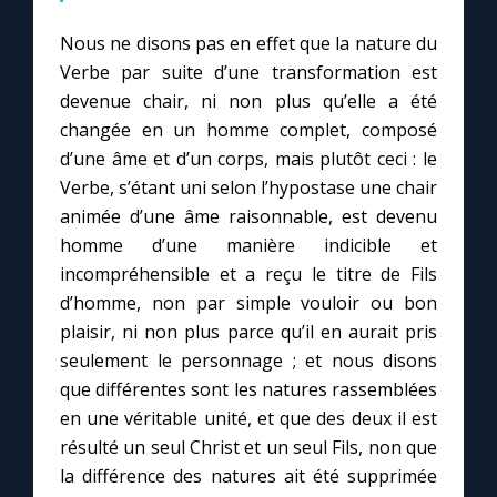
Nous ne disons pas en effet que la nature du
Marie qui défait les nœuds
Verbe par suite d’une transformation est
devenue chair, ni non plus qu’elle a été
Me consacrer à Jésus par Marie
changée en un homme complet, composé
d’une âme et d’un corps, mais plutôt ceci : le
Verbe, s’étant uni selon l’hypostase une chair
Mes intentions de prière
animée d’une âme raisonnable, est devenu
homme d’une manière indicible et
Une Minute avec Marie
incompréhensible et a reçu le titre de Fils
d’homme, non par simple vouloir ou bon
Une neuvaine
plaisir, ni non plus parce qu’il en aurait pris
seulement le personnage ; et nous disons
que différentes sont les natures rassemblées
◼︎
À la une
en une véritable unité, et que des deux il est
1000 Raisons de Croire
résulté un seul Christ et un seul Fils, non que
la différence des natures ait été supprimée