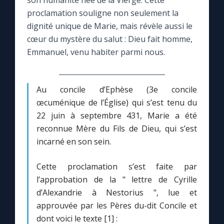
son humanité née de la Vierge. Cette
proclamation souligne non seulement la
Le compte Tiktok
dignité unique de Marie, mais révèle aussi le
cœur du mystère du salut : Dieu fait homme,
Emmanuel, venu habiter parmi nous.
Le magazine
Le site internet
Au concile d’Ephèse (3e concile
œcuménique de l’Église) qui s’est tenu du
Questions-réponses
22 juin à septembre 431, Marie a été
reconnue Mère du Fils de Dieu, qui s’est
incarné en son sein.
◼︎
Prier au quotidien
Avec Thérèse de Lisieux
Cette proclamation s’est faite par
l’approbation de la " lettre de Cyrille
d’Alexandrie à Nestorius ", lue et
L'Évangile chaque jour
approuvée par les Pères du-dit Concile et
dont voici le texte [1] :
Les premiers samedis du mois