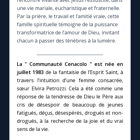
rencontre vivante avec Jésus ressuscité, dans
une vie mariale, eucharistique et fraternelle.
Le compte Tiktok
Par la prière, le travail et l’amitié vraie, cette
famille spirituelle témoigne de la puissance
transformatrice de l’amour de Dieu, invitant
Le magazine
chacun à passer des ténèbres à la lumière.
Le site internet
La " Communauté Cenacolo " est née en
Questions-réponses
juillet 1983
de la fantaisie de l’Esprit Saint, à
travers l’intuition d’une femme consacrée,
sœur Elvira Petrozzi. Cela a été comme une
◼︎
Prier au quotidien
réponse de la tendresse de Dieu le Père aux
Avec Thérèse de Lisieux
cris de désespoir de beaucoup de jeunes
fatigués, déçus, désespérés, drogués et non-
drogués, à la recherche de la joie et du vrai
L'Évangile chaque jour
sens de la vie.
Les premiers samedis du mois