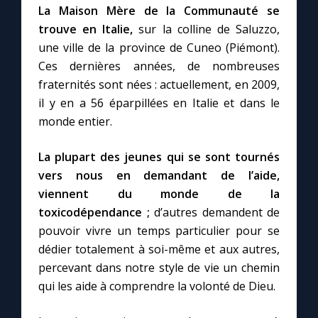
La Maison Mère de la Communauté se
trouve en Italie,
sur la colline de Saluzzo,
Marie qui défait les nœuds
une ville de la province de Cuneo (Piémont).
Ces dernières années, de nombreuses
Me consacrer à Jésus par Marie
fraternités sont nées : actuellement, en 2009,
il y en a 56 éparpillées en Italie et dans le
Mes intentions de prière
monde entier.
La plupart des jeunes qui se sont tournés
Une Minute avec Marie
vers nous en demandant de l’aide,
viennent du monde de la
Une neuvaine
toxicodépendance ;
d’autres demandent de
pouvoir vivre un temps particulier pour se
dédier totalement à soi-même et aux autres,
◼︎
À la une
percevant dans notre style de vie un chemin
1000 Raisons de Croire
qui les aide à comprendre la volonté de Dieu.