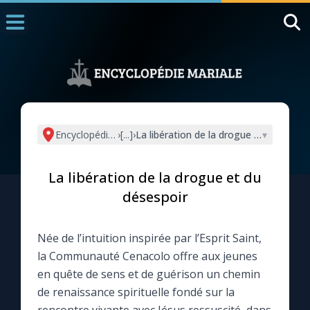
Accueil
La Messe
Aujourd'hui
Nous souten
Encyclopédie mariale
›
[...]
›
La libération de la drogue et du déses
▾
◼︎
1000 Raisons de Croire
La libération de la drogue et du
L'actualité de la semaine
désespoir
La chaîne Youtube
Née de l’intuition inspirée par l’Esprit Saint,
la Communauté Cenacolo offre aux jeunes
La newsletter
en quête de sens et de guérison un chemin
de renaissance spirituelle fondé sur la
La vidéo de la semaine