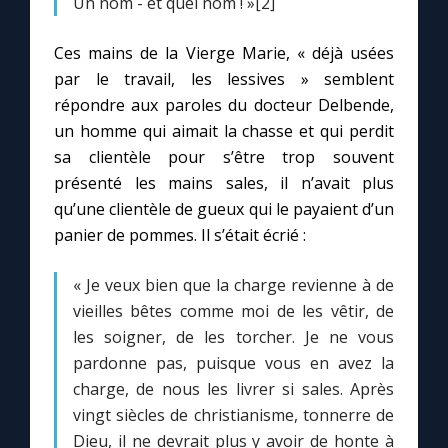
Un nom - et quel nom ! »[2]
Chapelet pour le monde
Ces mains de la Vierge Marie, « déjà usées
Contact
par le travail, les lessives » semblent
répondre aux paroles du docteur Delbende,
Faire un don
un homme qui aimait la chasse et qui perdit
sa clientèle pour s’être trop souvent
Marie de Nazareth
présenté les mains sales, il n’avait plus
qu’une clientèle de gueux qui le payaient d’un
panier de pommes. Il s’était écrié :
« Je veux bien que la charge revienne à de
vieilles bêtes comme moi de les vêtir, de
les soigner, de les torcher. Je ne vous
pardonne pas, puisque vous en avez la
charge, de nous les livrer si sales. Après
vingt siècles de christianisme, tonnerre de
Dieu, il ne devrait plus y avoir de honte à