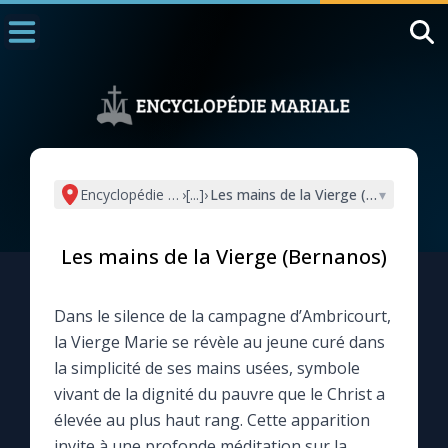
Accueil
La Messe
Aujourd'hui
Nous souten
Encyclopédie mariale
›
[...]
›
Les mains de la Vierge (Bernanos)
▾
◼︎
1000 Raisons de Croire
Les mains de la Vierge (Bernanos)
L'actualité de la semaine
Dans le silence de la campagne d’Ambricourt,
La chaîne Youtube
la Vierge Marie se révèle au jeune curé dans
la simplicité de ses mains usées, symbole
La newsletter
vivant de la dignité du pauvre que le Christ a
élevée au plus haut rang. Cette apparition
La vidéo de la semaine
invite à une profonde méditation sur la