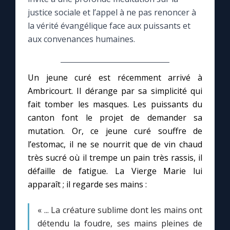
justice sociale et l’appel à ne pas renoncer à
Le compte Tiktok
la vérité évangélique face aux puissants et
aux convenances humaines.
Le magazine
Un jeune curé est récemment arrivé à
Le site internet
Ambricourt. Il dérange par sa simplicité qui
fait tomber les masques. Les puissants du
Questions-réponses
canton font le projet de demander sa
mutation. Or, ce jeune curé souffre de
l’estomac, il ne se nourrit que de vin chaud
◼︎
Prier au quotidien
très sucré où il trempe un pain très rassis, il
Avec Thérèse de Lisieux
défaille de fatigue. La Vierge Marie lui
apparaît ; il regarde ses mains :
L'Évangile chaque jour
« ... La créature sublime dont les mains ont
détendu la foudre, ses mains pleines de
Les premiers samedis du mois