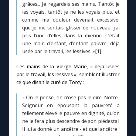
grâces... Je regardais ses mains. Tantôt je
les voyais, tantôt je ne les voyais plus, et
Marie qui défait les nœuds
comme ma douleur devenait excessive,
que je me sentais glisser de nouveau, j’ai
Me consacrer à Jésus par Marie
pris l’une d’elles dans la mienne. C’était
une main d’enfant, d’enfant pauvre, déjà
usée par le travail, les lessives. »[1]
Mes intentions de prière
Ces mains de la Vierge Marie, « déjà usées
Une Minute avec Marie
par le travail, les lessives », semblent illustrer
ce que disait le curé de Torcy :
Une neuvaine
« On le pense, on n’ose pas le dire. Notre-
Seigneur en épousant la pauvreté a
◼︎
À la une
tellement élevé le pauvre en dignité, qu’on
1000 Raisons de Croire
ne le fera plus descendre de son piédestal.
Il lui a donné un ancêtre - et quel ancêtre !