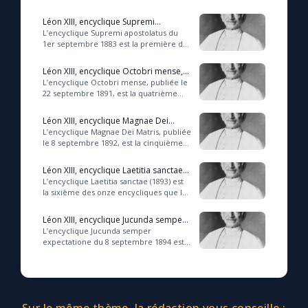
Léon XIII, encyclique Supremi
apostolatus, 1er septembre 1883
L’encyclique Supremi apostolatus du
1er septembre 1883 est la première des
onze encycliques que le pape Léon XIII,
surnommé « le pape du Rosaire », a é...
Léon XIII, encyclique Octobri mense,
22 septembre 1891
L’encyclique Octobri mense, publiée le
22 septembre 1891, est la quatrième
des onze encycliques écrites par le
pape Léon XIII sur le Rosaire. Elle a po...
Léon XIII, encyclique Magnae Dei
Matris (1892)
L’encyclique Magnae Dei Matris, publiée
le 8 septembre 1892, est la cinquième
des onze encycliques écrites par le
pape Léon XIII sur le Rosaire. Elle a...
Léon XIII, encyclique Laetitia sanctae
(1893)
L’encyclique Laetitia sanctae (1893) est
la sixième des onze encycliques que le
pape Léon XIII, le « pape du Rosaire », a
écrites, à l’occasion du cinq...
Léon XIII, encyclique Jucunda semper
expectatione (1894)
L’encyclique Jucunda semper
expectatione du 8 septembre 1894 est
la septième des onze encycliques que
le pape Léon XIII, le « pape du Rosaire »,
a écri...