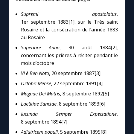
Supremi apostolatus
,
Marie qui défait les nœuds
1er septembre 1883[1], sur le Très saint
Rosaire et la consécration de l’année 1883
Me consacrer à Jésus par Marie
au Rosaire
Superiore Anno
, 30 août 1884[2],
Mes intentions de prière
concernant les prières à réciter pendant le
mois d’octobre
Une Minute avec Marie
Vi è Ben Noto
, 20 septembre 1887[3]
Octobri Mense
, 22 septembre 1891[4]
Une neuvaine
Magnae Dei Matris
, 8 septembre 1892[5]
Laetitiae Sanctae
, 8 septembre 1893[6]
◼︎
À la une
Iucunda Semper Expectatione
,
1000 Raisons de Croire
8 septembre 1894[7]
Adiutricem populi
, 5 septembre 1895[8]