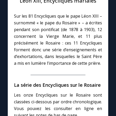
Léon XIII, Encycliques mariales
Le compte Tiktok
Sur les 81 Encycliques que le pape Léon XIII –
surnommé « le pape du Rosaire » – a écrites
Le magazine
pendant son pontificat (de 1878 à 1903), 12
concernent la Vierge Marie, et 11 plus
Le site internet
précisément le Rosaire : ces 11 Encycliques
forment donc une série d’enseignements et
d’exhortations, dans lesquelles le Saint Père
Questions-réponses
a mis en lumière l’importance de cette prière.
◼︎
Prier au quotidien
La série des Encycliques sur le Rosaire
Avec Thérèse de Lisieux
Les onze Encycliques sur le Rosaire sont
L'Évangile chaque jour
classées ci-dessous par ordre chronologique.
Vous pouvez les consulter en ligne en
suivant les notes de bas de page.
Les premiers samedis du mois