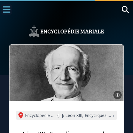
Accueil
La Messe
Aujourd'hui
Nous souten
◼︎
1000 Raisons de Croire
L'actualité de la semaine
La chaîne Youtube
La newsletter
Encyclopédie mariale
›
[...]
›
Léon XIII, Encycliques mariales
▾
La vidéo de la semaine