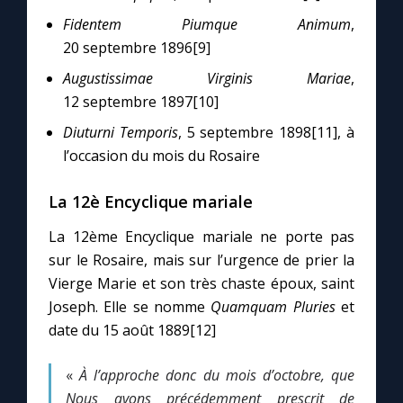
Chapelet pour le monde
Fidentem Piumque Animum
,
20 septembre 1896[9]
Contact
Augustissimae Virginis Mariae
,
12 septembre 1897[10]
Faire un don
Diuturni Temporis
, 5 septembre 1898[11], à
l’occasion du mois du Rosaire
Marie de Nazareth
La 12è Encyclique mariale
La 12ème Encyclique mariale ne porte pas
sur le Rosaire, mais sur l’urgence de prier la
Vierge Marie et son très chaste époux, saint
Joseph. Elle se nomme
Quamquam Pluries
et
date du 15 août 1889[12]
«
À l’approche donc du mois d’octobre, que
Nous avons précédemment prescrit de