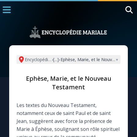
Accueil
La Messe
Aujourd'hui
Nous souten
Encyclopédie mariale
›
[...]
›
Ephèse, Marie, et le Nouveau Testam
▾
◼︎
1000 Raisons de Croire
Ephèse, Marie, et le Nouveau
L'actualité de la semaine
Testament
La chaîne Youtube
Les textes du Nouveau Testament,
notamment ceux de saint Paul et de saint
La newsletter
Jean, suggèrent avec force la présence de
Marie à Éphèse, soulignant son rôle spirituel
La vidéo de la semaine