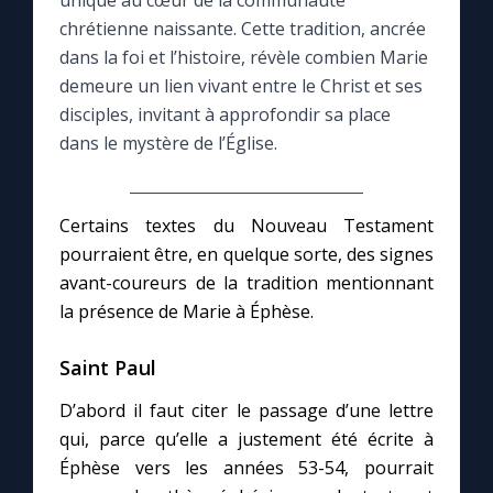
unique au cœur de la communauté
chrétienne naissante. Cette tradition, ancrée
Le compte Tiktok
dans la foi et l’histoire, révèle combien Marie
demeure un lien vivant entre le Christ et ses
disciples, invitant à approfondir sa place
Le magazine
dans le mystère de l’Église.
Le site internet
Certains textes du Nouveau Testament
Questions-réponses
pourraient être, en quelque sorte, des signes
avant-coureurs de la tradition mentionnant
la présence de Marie à Éphèse.
◼︎
Prier au quotidien
Avec Thérèse de Lisieux
Saint Paul
D’abord il faut citer le passage d’une lettre
L'Évangile chaque jour
qui, parce qu’elle a justement été écrite à
Éphèse vers les années 53-54, pourrait
Les premiers samedis du mois