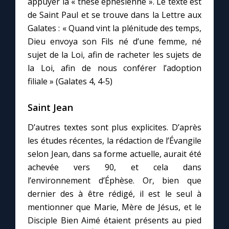
appuyer la « thèse éphésienne ». Le texte est
de Saint Paul et se trouve dans la Lettre aux
Galates : « Quand vint la plénitude des temps,
Marie qui défait les nœuds
Dieu envoya son Fils né d’une femme, né
sujet de la Loi, afin de racheter les sujets de
Me consacrer à Jésus par Marie
la Loi, afin de nous conférer l’adoption
filiale » (Galates 4, 4-5)
Mes intentions de prière
Saint Jean
Une Minute avec Marie
D’autres textes sont plus explicites. D’après
les études récentes, la rédaction de l’Évangile
Une neuvaine
selon Jean, dans sa forme actuelle, aurait été
achevée vers 90, et cela dans
l’environnement d’Éphèse. Or, bien que
◼︎
À la une
dernier des à être rédigé, il est le seul à
1000 Raisons de Croire
mentionner que Marie, Mère de Jésus, et le
Disciple Bien Aimé étaient présents au pied