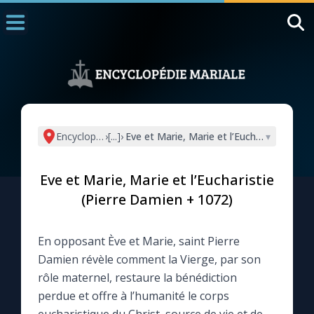
Accueil
La Messe
Aujourd'hui
Nous souten
Encyclopédie mariale
›
[...]
›
Eve et Marie, Marie et l’Eucharistie (Pie
▾
◼︎
1000 Raisons de Croire
Eve et Marie, Marie et l’Eucharistie
L'actualité de la semaine
(Pierre Damien + 1072)
La chaîne Youtube
En opposant Ève et Marie, saint Pierre
Damien révèle comment la Vierge, par son
La newsletter
rôle maternel, restaure la bénédiction
perdue et offre à l’humanité le corps
La vidéo de la semaine