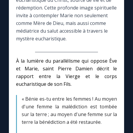
eucharistique du Christ, source de vie et de
rédemption. Cette profonde image spirituelle
Le compte Tiktok
invite à contempler Marie non seulement
comme Mère de Dieu, mais aussi comme
médiatrice du salut accessible à travers le
Le magazine
mystère eucharistique.
Le site internet
À la lumière du parallélisme qui oppose Ève
Questions-réponses
et Marie, saint Pierre Damien décrit le
rapport entre la Vierge et le corps
eucharistique de son Fils.
◼︎
Prier au quotidien
Avec Thérèse de Lisieux
« Bénie es-tu entre les femmes ! Au moyen
d'une femme la malédiction est tombée
sur la terre ; au moyen d'une femme sur la
L'Évangile chaque jour
terre la bénédiction a été restaurée.
Les premiers samedis du mois