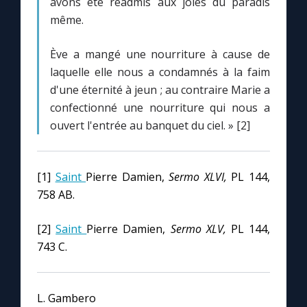
avons été réadmis aux joies du paradis
Chapelet pour le monde
même.
Contact
Ève a mangé une nourriture à cause de
laquelle elle nous a condamnés à la faim
Faire un don
d'une éternité à jeun ; au contraire Marie a
confectionné une nourriture qui nous a
Marie de Nazareth
ouvert l'entrée au banquet du ciel. » [2]
[1]
Saint
Pierre Damien,
Sermo XLVI,
PL 144,
758 AB.
[2]
Saint
Pierre Damien,
Sermo XLV,
PL 144,
743 C.
L. Gambero