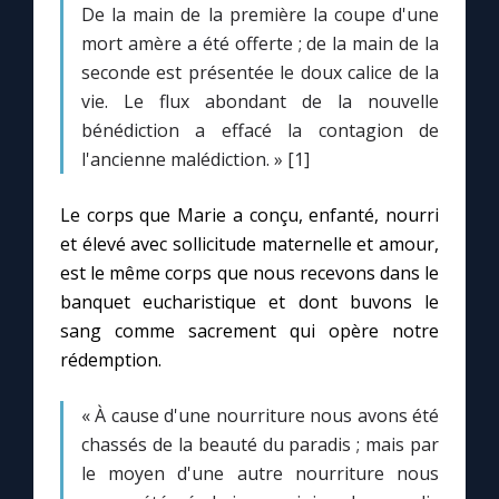
De la main de la première la coupe d'une
mort amère a été offerte ; de la main de la
Marie qui défait les nœuds
seconde est présentée le doux calice de la
vie. Le flux abondant de la nouvelle
Me consacrer à Jésus par Marie
bénédiction a effacé la contagion de
l'ancienne malédiction. » [1]
Mes intentions de prière
Le corps que Marie a conçu, enfanté, nourri
et élevé avec sollicitude maternelle et amour,
Une Minute avec Marie
est le même corps que nous recevons dans le
banquet eucharistique et dont buvons le
Une neuvaine
sang comme sacrement qui opère notre
rédemption.
◼︎
À la une
« À cause d'une nourriture nous avons été
1000 Raisons de Croire
chassés de la beauté du paradis ; mais par
le moyen d'une autre nourriture nous