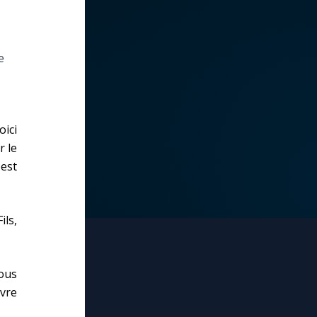
e
oici
r le
 est
ils,
nous
ivre