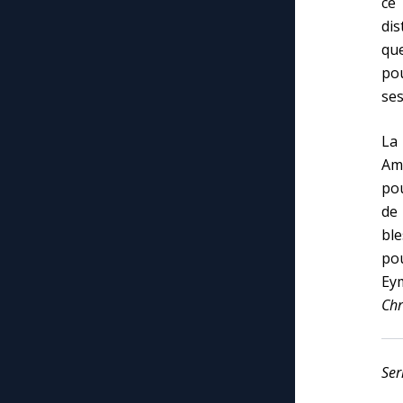
ce 
dis
que
pou
ses
La
Amo
pou
de 
ble
pou
Eym
Chr
Ser