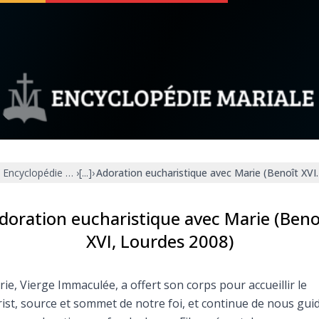
 soutenir
À propos
Facebook
Infos légales
Encyclopédie mariale
›
[...]
›
Adoration eucharistique avec Marie (Benoît XVI
◼︎
À la une
sieux
1000 Raisons de Croire
doration eucharistique avec Marie (Beno
XVI, Lourdes 2008)
our
Chapelet pour le monde
ie, Vierge Immaculée, a offert son corps pour accueillir le
dis
Contact
ist, source et sommet de notre foi, et continue de nous gui