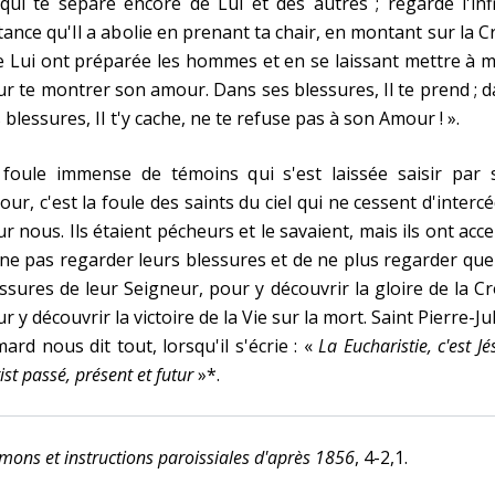
qui te sépare encore de Lui et des autres ; regarde l'inf
tance qu'Il a abolie en prenant ta chair, en montant sur la C
 Lui ont préparée les hommes et en se laissant mettre à 
r te montrer son amour. Dans ses blessures, Il te prend ; 
 blessures, II t'y cache, ne te refuse pas à son Amour ! ».
 foule immense de témoins qui s'est laissée saisir par 
ur, c'est la foule des saints du ciel qui ne cessent d'interc
r nous. Ils étaient pécheurs et le savaient, mais ils ont acc
ne pas regarder leurs blessures et de ne plus regarder que
ssures de leur Seigneur, pour y découvrir la gloire de la Cr
r y découvrir la victoire de la Vie sur la mort. Saint Pierre-Ju
ard nous dit tout, lorsqu'il s'écrie : «
La Eucharistie, c'est Jé
ist passé, présent et futur
»*.
mons et instructions paroissiales d'après 1856
, 4-2,1.