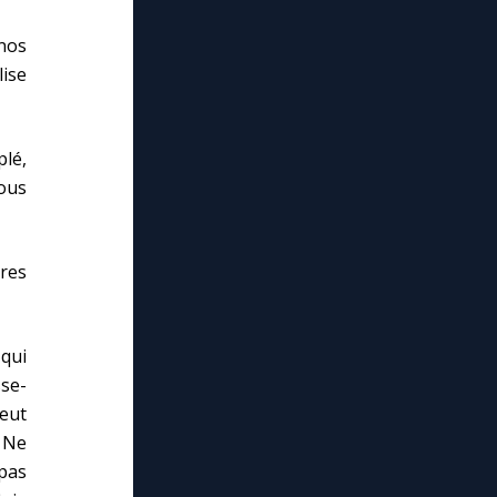
nos
ise
lé,
nous
ures
qui
sse-
veut
. Ne
 pas