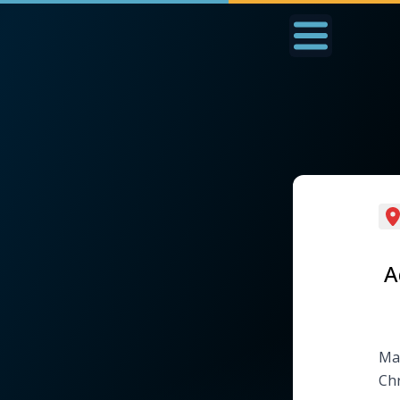
Accueil
La Messe
Aujourd'hui
Nous
◼︎
1000 Raisons de Croire
◼︎
Prier au quotidien
L'actualité de la
Avec Thérèse de Li
A
semaine
L'Évangile chaque j
La chaîne Youtube
Mar
Les premiers same
Chr
La newsletter
du mois