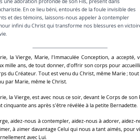
s une adoration profonde de son Fils, présent dans
Faire un don
ucharistie. En ce lieu béni, entourés de la foule invisible des
nts et des témoins, laissons-nous appeler à contempler
Marie de Nazareth
mour infini du Christ qui transforme nos blessures en victoir
vie.
sus
ie, la Vierge, Marie, l'Immaculée Conception, a accepté, v
x mille ans, de tout donner, d'offrir son corps pour accueilli
ps du Créateur. Tout est venu du Christ, même Marie ; tout
u par Marie, même le Christ.
arie
ie, la Vierge, est avec nous ce soir, devant le Corps de son F
t cinquante ans après s'être révélée à la petite Bernadette.
rge, aidez-nous à contempler, aidez-nous à adorer, aidez-
imer, à aimer davantage Celui qui nous a tant aimés, pour v
rnellement avec Lui.