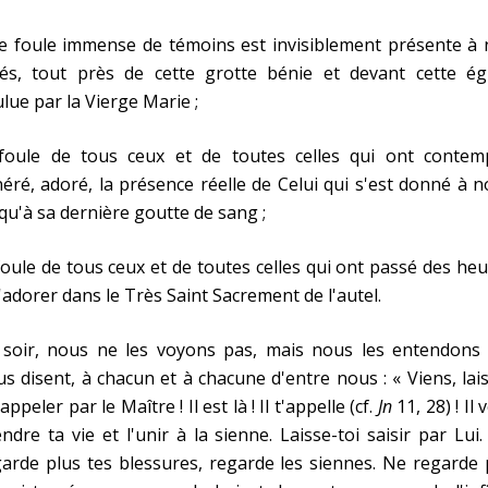
e foule immense de témoins est invisiblement présente à 
tés, tout près de cette grotte bénie et devant cette égl
lue par la Vierge Marie ;
 foule de tous ceux et de toutes celles qui ont contemp
éré, adoré, la présence réelle de Celui qui s'est donné à 
qu'à sa dernière goutte de sang ;
foule de tous ceux et de toutes celles qui ont passé des he
'adorer dans le Très Saint Sacrement de l'autel.
 soir, nous ne les voyons pas, mais nous les entendons 
s disent, à chacun et à chacune d'entre nous : « Viens, lai
 appeler par le Maître ! Il est là ! Il t'appelle (cf.
Jn
11, 28) ! Il 
ndre ta vie et l'unir à la sienne. Laisse-toi saisir par Lui
arde plus tes blessures, regarde les siennes. Ne regarde