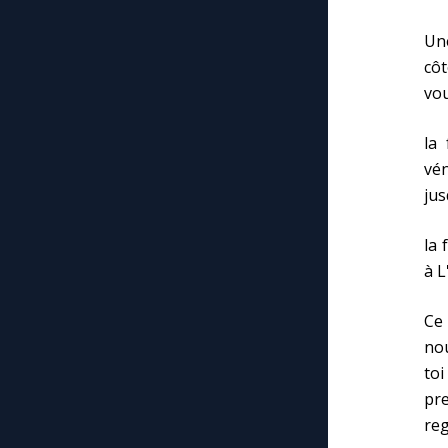
Un
cô
vou
la
vén
jus
la 
à L
Ce
nou
toi
pre
reg