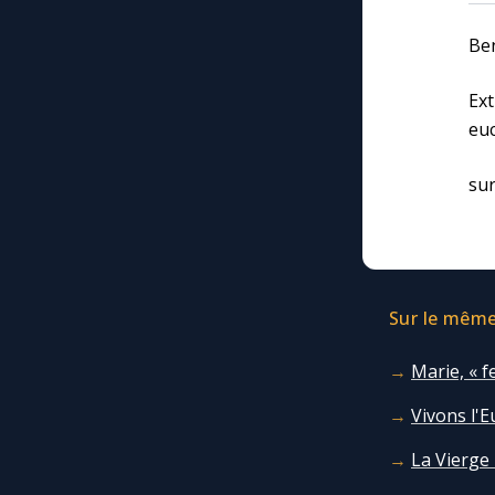
Ben
Ex
euc
sur
Sur le même 
Marie, « 
Vivons l'E
La Vierge 