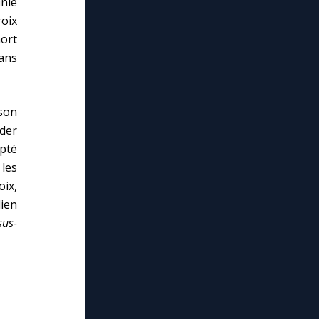
inie
roix
mort
dans
son
éder
epté
 les
oix,
lien
sus-