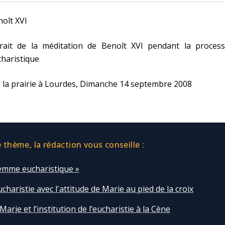
oît XVI
trait de la méditation de Benoît XVI pendant la process
haristique
 la prairie à Lourdes, Dimanche 14 septembre 2008
thème, la rédaction vous conseille :
femme eucharistique »
ucharistie avec l'attitude de Marie au pied de la croix
Marie et l’institution de l’eucharistie à la Cène