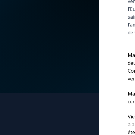
ver
l’E
La vidéo de la semaine
Marie qui défait les
sai
nœuds
l’a
Le compte Tiktok
de 
Me consacrer à Jé
par Marie
Le magazine
Mar
Mes intentions de
Le site internet
deu
prière
Cor
ven
Questions-réponses
Une Minute avec M
Mar
Une neuvaine
cen
Vie
à a
éte