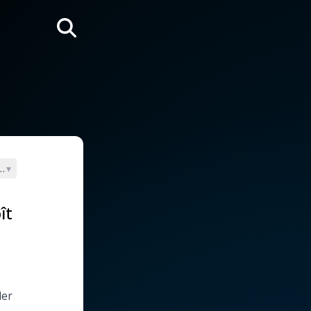
Rechercher
, Lourdes 2008)
▾
ît
der