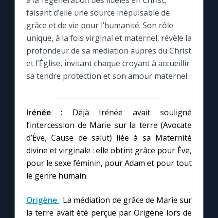
à la régénération des fidèles en Christ,
faisant d’elle une source inépuisable de
Le compte Tiktok
grâce et de vie pour l’humanité. Son rôle
unique, à la fois virginal et maternel, révèle la
profondeur de sa médiation auprès du Christ
Le magazine
et l’Église, invitant chaque croyant à accueillir
sa tendre protection et son amour maternel.
Le site internet
Questions-réponses
Irénée
: Déjà Irénée avait souligné
l’intercession de Marie sur la terre (Avocate
d’Ève, Cause de salut) liée à sa Maternité
◼︎
Prier au quotidien
divine et virginale : elle obtint grâce pour Ève,
Avec Thérèse de Lisieux
pour le sexe féminin, pour Adam et pour tout
le genre humain.
L'Évangile chaque jour
Origène
: La médiation de grâce de Marie sur
la terre avait été perçue par Origène lors de
Les premiers samedis du mois