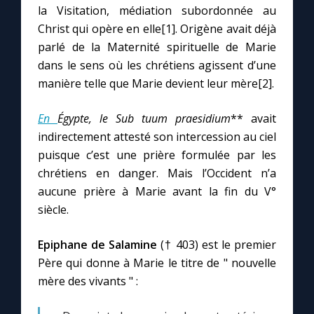
la Visitation, médiation subordonnée au
Christ qui opère en elle[1]. Origène avait déjà
Marie qui défait les nœuds
parlé de la Maternité spirituelle de Marie
dans le sens où les chrétiens agissent d’une
Me consacrer à Jésus par Marie
manière telle que Marie devient leur mère[2].
En
Égypte, le
Sub tuum praesidium
** avait
Mes intentions de prière
indirectement attesté son intercession au ciel
puisque c’est une prière formulée par les
Une Minute avec Marie
chrétiens en danger. Mais l’Occident n’a
aucune prière à Marie avant la fin du V°
Une neuvaine
siècle.
Epiphane de Salamine
(† 403) est le premier
◼︎
À la une
Père qui donne à Marie le titre de " nouvelle
1000 Raisons de Croire
mère des vivants " :