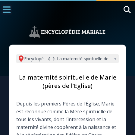
Accueil
La Messe
Aujourd'hui
Nous souten
Encyclopédie mariale
›
[...]
›
La maternité spirituelle de Marie (pères 
▾
◼︎
1000 Raisons de Croire
La maternité spirituelle de Marie
L'actualité de la semaine
(pères de l’Eglise)
La chaîne Youtube
Depuis les premiers Pères de l’Église, Marie
est reconnue comme la Mère spirituelle de
La newsletter
tous les vivants, dont l’intercession et la
maternité divine coopèrent à la naissance et
La vidéo de la semaine