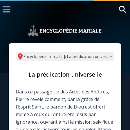
Accueil
La Messe
Aujourd'hui
Nous souten
Encyclopédie mariale
›
[...]
›
La prédication universelle
▾
◼︎
1000 Raisons de Croire
La prédication universelle
L'actualité de la semaine
Dans ce passage clé des Actes des Apôtres,
La chaîne Youtube
Pierre révèle comment, par la grâce de
l'Esprit Saint, le pardon de Dieu est offert
La newsletter
même à ceux qui ont rejeté Jésus par
ignorance, ouvrant ainsi la mission salvifique
La vidéo de la semaine
au-delà d’Israël vers tous les peuples. Marie,