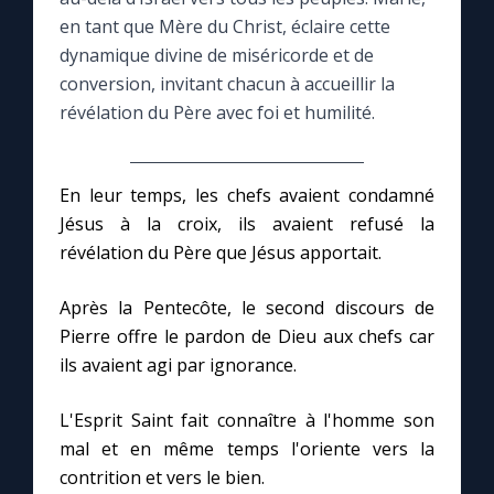
en tant que Mère du Christ, éclaire cette
Le compte Tiktok
dynamique divine de miséricorde et de
conversion, invitant chacun à accueillir la
révélation du Père avec foi et humilité.
Le magazine
Le site internet
En leur temps, les chefs avaient condamné
Jésus à la croix, ils avaient refusé la
Questions-réponses
révélation du Père que Jésus apportait.
Après la Pentecôte, le second discours de
◼︎
Prier au quotidien
Pierre offre le pardon de Dieu aux chefs car
ils avaient agi par ignorance.
Avec Thérèse de Lisieux
L'Esprit Saint fait connaître à l'homme son
L'Évangile chaque jour
mal et en même temps l'oriente vers la
contrition et vers le bien.
Les premiers samedis du mois