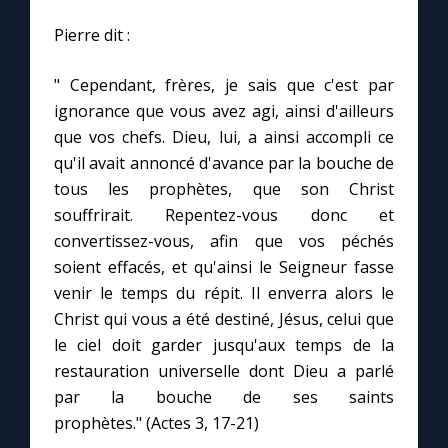
Pierre dit :
Marie qui défait les nœuds
" Cependant, frères, je sais que c'est par
ignorance que vous avez agi, ainsi d'ailleurs
Me consacrer à Jésus par Marie
que vos chefs. Dieu, lui, a ainsi accompli ce
qu'il avait annoncé d'avance par la bouche de
Mes intentions de prière
tous les prophètes, que son Christ
souffrirait. Repentez-vous donc et
Une Minute avec Marie
convertissez-vous, afin que vos péchés
soient effacés, et qu'ainsi le Seigneur fasse
Une neuvaine
venir le temps du répit. Il enverra alors le
Christ qui vous a été destiné, Jésus, celui que
le ciel doit garder jusqu'aux temps de la
◼︎
À la une
restauration universelle dont Dieu a parlé
1000 Raisons de Croire
par la bouche de ses saints
prophètes." (Actes 3, 17-21)