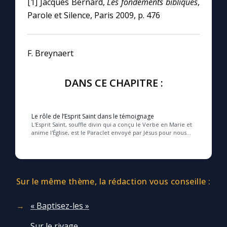
[1] Jacques Bernard,
Les fondements bibliques
,
Parole et Silence, Paris 2009, p. 476
F. Breynaert
DANS CE CHAPITRE :
Le rôle de l’Esprit Saint dans le témoignage
L'Esprit Saint, souffle divin qui a conçu le Verbe en Marie et
anime l'Église, est le Paraclet envoyé par Jésus pour nous
guider dans la vérité, la mis...
Sur le même thème, la rédaction vous conseille :
« Baptisez-les »
Sur le rivage