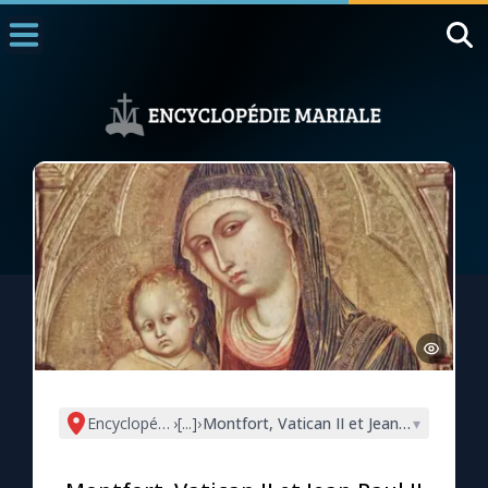
Accueil
La Messe
Aujourd'hui
Nous souten
◼︎
1000 Raisons de Croire
L'actualité de la semaine
La chaîne Youtube
La newsletter
Encyclopédie mariale
›
[...]
›
Montfort, Vatican II et Jean Paul II et l'
▾
La vidéo de la semaine