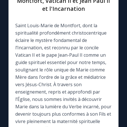
Montfort, Vatican II et Jean Paul II
et l'Incarnation
Le compte Tiktok
Saint Louis-Marie de Montfort, dont la
Le magazine
spiritualité profondément christocentrique
éclaire le mystère fondamental de
Le site internet
l’Incarnation, est reconnu par le concile
Vatican II et le pape Jean-Paul II comme un
Questions-réponses
guide spirituel essentiel pour notre temps,
soulignant le rôle unique de Marie comme
Mère dans l’ordre de la grâce et médiatrice
◼︎
Prier au quotidien
vers Jésus-Christ. À travers son
enseignement, repris et approfondi par
Avec Thérèse de Lisieux
l’Église, nous sommes invités à découvrir
Marie dans la lumière du Verbe incarné, pour
L'Évangile chaque jour
devenir toujours plus conformes à son Fils et
vivre pleinement la maternité spirituelle
Les premiers samedis du mois