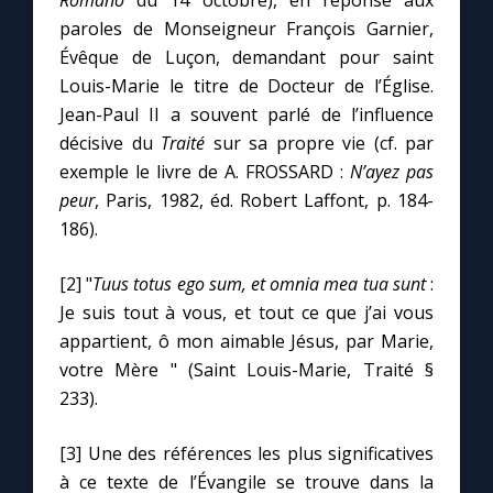
Romano
du 14 octobre), en réponse aux
paroles de Monseigneur François Garnier,
Évêque de Luçon, demandant pour saint
Louis-Marie le titre de Docteur de l’Église.
Jean-Paul II a souvent parlé de l’influence
décisive du
Traité
sur sa propre vie (cf. par
exemple le livre de A. FROSSARD :
N’ayez pas
peur
, Paris, 1982, éd. Robert Laffont, p. 184-
186).
[2] "
Tuus totus ego sum, et omnia mea tua sunt
:
Je suis tout à vous, et tout ce que j’ai vous
appartient, ô mon aimable Jésus, par Marie,
votre Mère " (Saint Louis-Marie, Traité §
233).
[3] Une des références les plus significatives
à ce texte de l’Évangile se trouve dans la