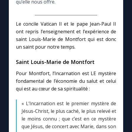
qu’elle nous offre.
Marie qui défait les nœuds
Le concile Vatican II et le pape Jean-Paul II
ont repris l’enseignement et l’expérience de
Me consacrer à Jésus par Marie
saint Louis-Marie de Montfort qui est donc
un saint pour notre temps.
Mes intentions de prière
Saint Louis-Marie de Montfort
Une Minute avec Marie
Pour Montfort, l’Incarnation est LE mystère
fondamental de l’économie du salut et celui
Une neuvaine
qui est au cœur de sa spiritualité :
« L’Incarnation est le premier mystère de
◼︎
À la une
Jésus-Christ, le plus caché, le plus relevé et
1000 Raisons de Croire
le moins connu ; que c’est en ce mystère
que Jésus, de concert avec Marie, dans son