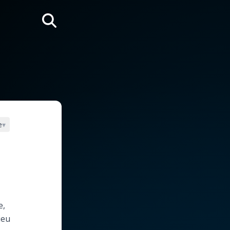
Rechercher
e
▾
e,
ieu