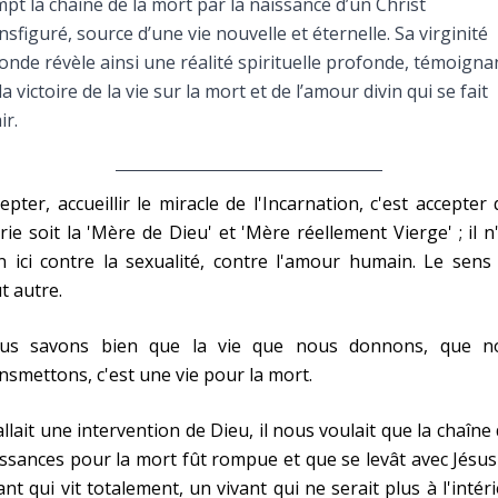
pt la chaîne de la mort par la naissance d’un Christ
Faire un don
nsfiguré, source d’une vie nouvelle et éternelle. Sa virginité
onde révèle ainsi une réalité spirituelle profonde, témoigna
Marie de Nazareth
la victoire de la vie sur la mort et de l’amour divin qui se fait
ir.
sus
epter, accueillir le miracle de l'Incarnation, c'est accepter
ie soit la 'Mère de Dieu' et 'Mère réellement Vierge' ; il n
n ici contre la sexualité, contre l'amour humain. Le sens
t autre.
arie
us savons bien que la vie que nous donnons, que n
nsmettons, c'est une vie pour la mort.
fallait une intervention de Dieu, il nous voulait que la chaîne
ssances pour la mort fût rompue et que se levât avec Jésu
ant qui vit totalement, un vivant qui ne serait plus à l'intér