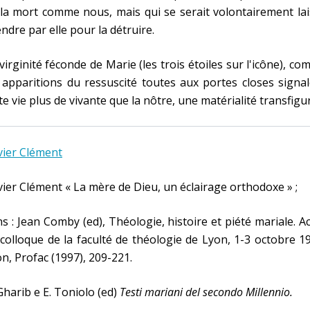
la mort comme nous, mais qui se serait volontairement la
ndre par elle pour la détruire.
virginité féconde de Marie (les trois étoiles sur l'icône), c
 apparitions du ressuscité toutes aux portes closes signa
te vie plus de vivante que la nôtre, une matérialité transfigu
vier Clément
vier Clément « La mère de Dieu, un éclairage orthodoxe » ;
s : Jean Comby (ed), Théologie, histoire et piété mariale. A
colloque de la faculté de théologie de Lyon, 1-3 octobre 1
n, Profac (1997), 209-221.
Gharib e E. Toniolo (ed)
Testi mariani del secondo Millennio.