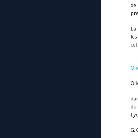
de 
pre
La 
les
cet
Oli
Oli
dan
du 
Lyo
G. 