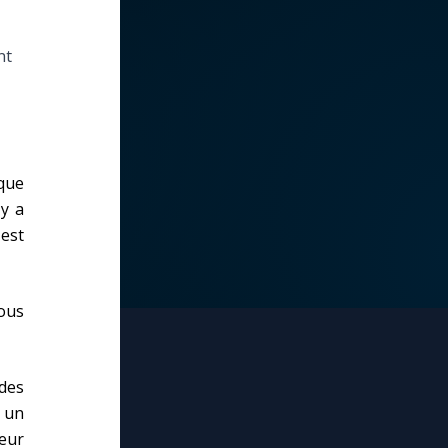
nt
 que
'y a
 est
ous
 des
s un
ieur