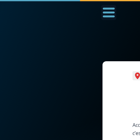
Accueil
La Messe
Aujourd'hui
Nous
◼︎
1000 Raisons de Croire
◼︎
Prier au quotidien
L'actualité de la
Avec Thérèse de Li
semaine
L'Évangile chaque j
La chaîne Youtube
Acc
Les premiers same
c’e
La newsletter
du mois