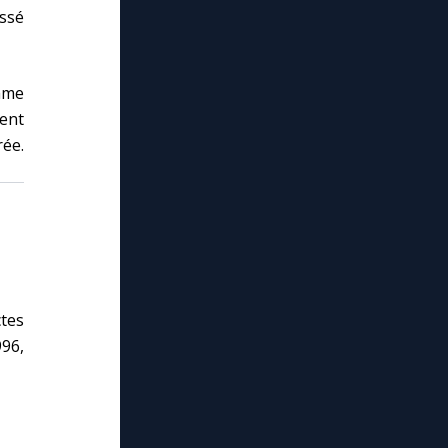
issé
omme
lent
rée.
ctes
996,