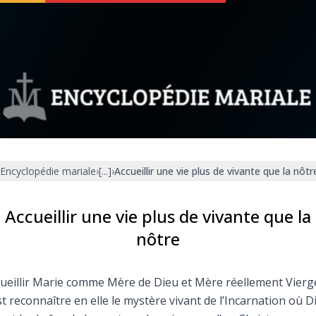
 soutenir
À propos
Facebook
Infos légales
Encyclopédie mariale
›
[...]
›
Accueillir une vie plus de vivante que la nôtr
◼︎
À la une
sieux
1000 Raisons de Croire
Accueillir une vie plus de vivante que la
nôtre
our
Chapelet pour le monde
ueillir Marie comme Mère de Dieu et Mère réellement Vierg
dis
Contact
st reconnaître en elle le mystère vivant de l’Incarnation où D