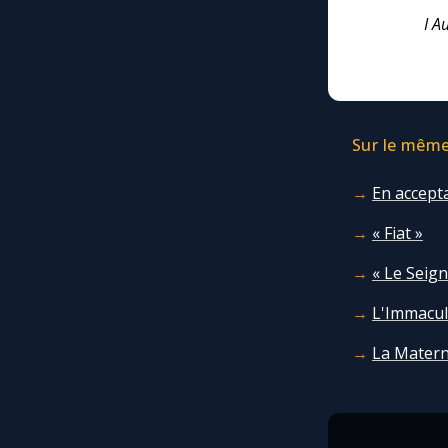
I A
Sur le même 
En accepta
« Fiat »
« Le Seign
L'Immacul
La Materni