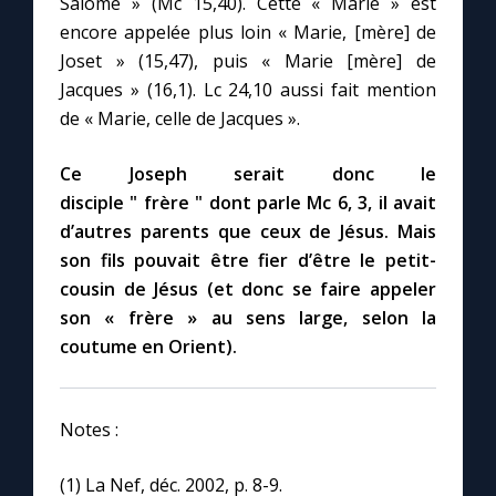
Salomé » (Mc 15,40). Cette « Marie » est
Chapelet pour le monde
encore appelée plus loin « Marie, [mère] de
Joset » (15,47), puis « Marie [mère] de
Contact
Jacques » (16,1). Lc 24,10 aussi fait mention
de « Marie, celle de Jacques ».
Faire un don
Ce Joseph serait donc le
Marie de Nazareth
disciple " frère " dont parle Mc 6, 3, il avait
d’autres parents que ceux de Jésus. Mais
son fils pouvait être fier d’être le petit-
cousin de Jésus (et donc se faire appeler
son « frère » au sens large, selon la
coutume en Orient).
Notes :
(1) La Nef, déc. 2002, p. 8-9.