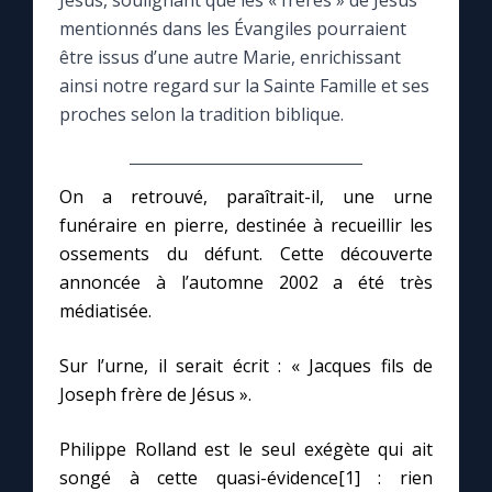
Jésus, soulignant que les « frères » de Jésus
mentionnés dans les Évangiles pourraient
Le compte Tiktok
être issus d’une autre Marie, enrichissant
ainsi notre regard sur la Sainte Famille et ses
proches selon la tradition biblique.
Le magazine
Le site internet
On a retrouvé, paraîtrait-il, une urne
funéraire en pierre, destinée à recueillir les
Questions-réponses
ossements du défunt. Cette découverte
annoncée à l’automne 2002 a été très
médiatisée.
◼︎
Prier au quotidien
Avec Thérèse de Lisieux
Sur l’urne, il serait écrit : « Jacques fils de
Joseph frère de Jésus ».
L'Évangile chaque jour
Philippe Rolland est le seul exégète qui ait
songé à cette quasi-évidence[1] : rien
Les premiers samedis du mois