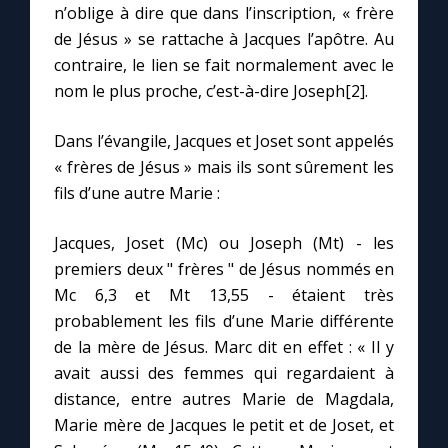
n’oblige à dire que dans l’inscription, « frère
de Jésus » se rattache à Jacques l’apôtre. Au
Marie qui défait les nœuds
contraire, le lien se fait normalement avec le
nom le plus proche, c’est-à-dire Joseph[2].
Me consacrer à Jésus par Marie
Dans l’évangile, Jacques et Joset sont appelés
« frères de Jésus » mais ils sont sûrement les
Mes intentions de prière
fils d’une autre Marie :
Une Minute avec Marie
Jacques, Joset (Mc) ou Joseph (Mt) - les
premiers deux " frères " de Jésus nommés en
Une neuvaine
Mc 6,3 et Mt 13,55 - étaient très
probablement les fils d’une Marie différente
de la mère de Jésus. Marc dit en effet : « Il y
◼︎
À la une
avait aussi des femmes qui regardaient à
1000 Raisons de Croire
distance, entre autres Marie de Magdala,
Marie mère de Jacques le petit et de Joset, et