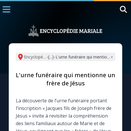
Accueil
La Messe
Aujourd'hui
Nous souten
Encyclopédie mariale
›
[...]
›
L'urne funéraire qui mentionne un frère
▾
◼︎
1000 Raisons de Croire
L'urne funéraire qui mentionne un
L'actualité de la semaine
frère de Jésus
La chaîne Youtube
La découverte de l’urne funéraire portant
l’inscription « Jacques fils de Joseph frère de
La newsletter
Jésus » invite à revisiter la compréhension
des liens familiaux autour de Marie et de
La vidéo de la semaine